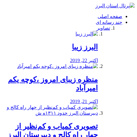
فصد
خون
صفحه اصلی
شرق
چند رسانه ای
تهران
تصاویر
خشکشویی
تصفیه
آب
البرز زیبا
طراحی
سایت
و
اکتبر 22, 2019
سئو
vip
منظره‌‌ زیبای امروز ،کوچه یکم
امیرآباد
اکتبر 21, 2019
️تصویری کمیاب و کم‌نظیر از
چهار راه كالج و دبيرستان البرز