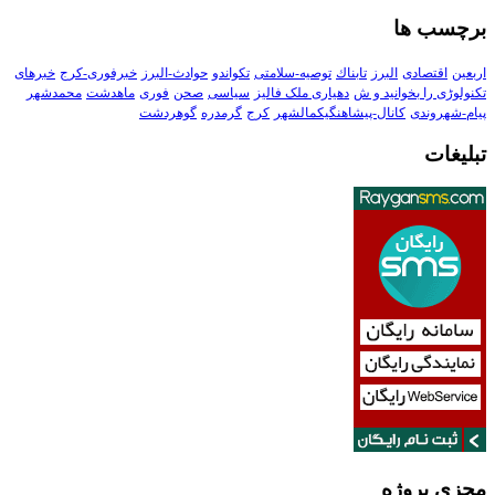
برچسب ها
اربعین
اقتصادی
البرز
تابناك
توصیه-سلامتی
تکواندو
حوادث-البرز
خبرفوری-کرج
خبرهای
تکنولوڑی را بخوانید و ش
دهیاری ملک فالیز
سیاسی
صحن
فوری
ماهدشت
محمدشهر
پیام-شهروندی
کانال-پیشاهنگیکمالشهر
کرج
گرمدره
گوهردشت
تبلیغات
مجزی پروژه