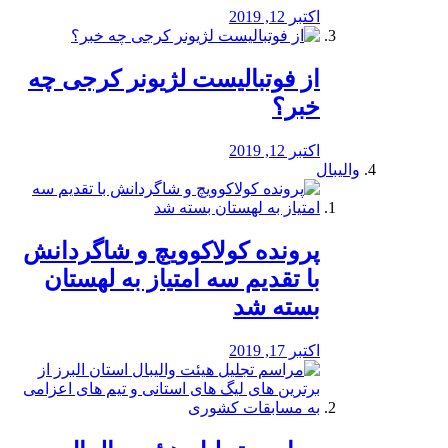
اکتبر 12, 2019
از فوتبالیست لژیونر کرجی چه
خبر؟
اکتبر 12, 2019
والیبال
پرونده کولاکوویچ و شاگردانش
با تقدیم سه امتیاز به لهستان
بسته شد
اکتبر 17, 2019