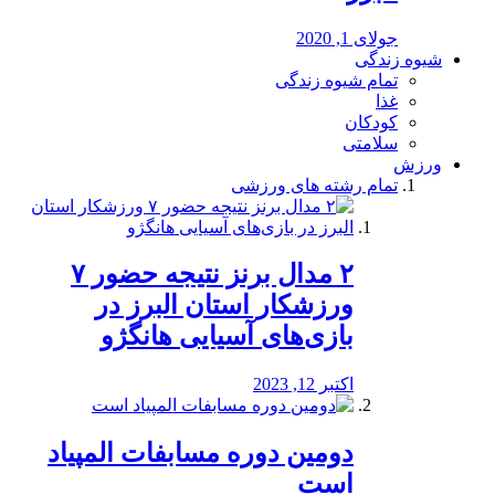
جولای 1, 2020
شیوه زندگی
تمام شیوه زندگی
غذا
کودکان
سلامتی
ورزش
تمام رشته های ورزشی
۲ مدال برنز نتیجه حضور ۷
ورزشکار استان البرز در
بازی‌های آسیایی هانگژو
اکتبر 12, 2023
دومین دوره مسابفات المپیاد
است