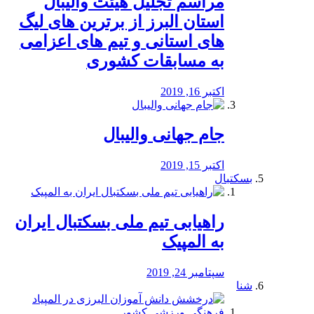
مراسم تجلیل هیئت والیبال
استان البرز از برترین های لیگ
های استانی و تیم های اعزامی
به مسابقات کشوری
اکتبر 16, 2019
جام جهانی والیبال
اکتبر 15, 2019
بسکتبال
راهیابی تیم ملی بسکتبال ایران
به المپیک
سپتامبر 24, 2019
شنا