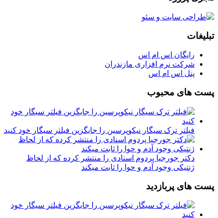
تبلیغات
رایگان اس ام اس
شرکت نرم افزاری مازندران
پنل اس ام اس
پست های محبوب
فیلتر ترک سیگار نیکوپرسین را جایگزین فیلتر سیگار خود کنید
دکتر جورجیا پردوم اسنادی را منتشر کرده که از لحاظ
ژنتیکی وجود آدم و حوا را ثابت میکند
پست های پربازدید