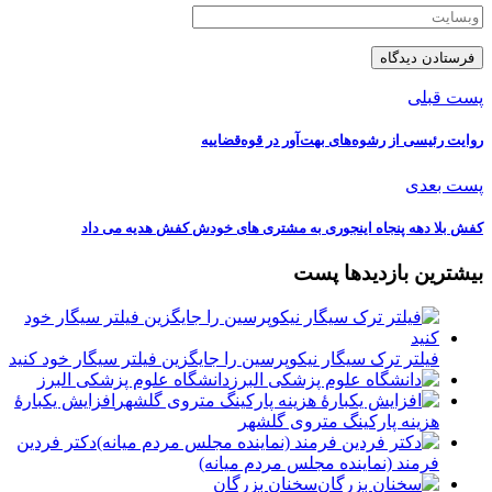
پست قبلی
روایت رئیسی از رشوه‌های بهت‌آور در قوه‌قضاییه
پست بعدی
‏کفش بلا دهه پنجاه اینجوری به مشتری های خودش کفش هدیه می داد
بیشترین بازدیدها پست
فیلتر ترک سیگار نیکوپرسین را جایگزین فیلتر سیگار خود کنید
دانشگاه علوم پزشکی البرز
افزایش یکبارۀ
هزینه پارکینگ متروی گلشهر
دكتر فردين
فرمند (نماينده مجلس مردم میانه)
سخنان بزرگان