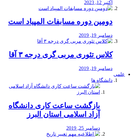
اکتبر 12, 2023
دومین دوره مسابفات المپیاد است
دسامبر 19, 2019
کلاس تئوری مربی گری درجه ۳ آقا
دسامبر 19, 2019
علمی
دانشگاه ها
بازگشت ساعت کاری دانشگاه
آزاد اسلامی استان البرز
دسامبر 25, 2019