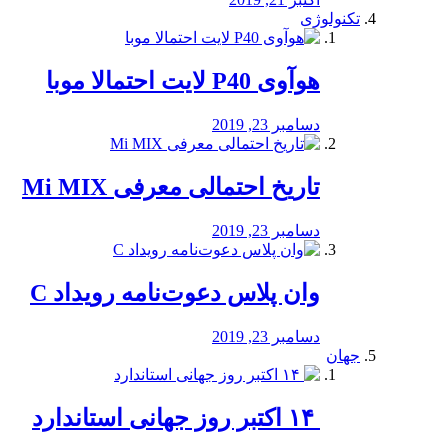
تکنولوژی
هوآوی P40 لایت احتمالا موبا
دسامبر 23, 2019
تاریخ احتمالی معرفی Mi MIX
دسامبر 23, 2019
وان پلاس دعوت‌نامه رویداد C
دسامبر 23, 2019
جهان
‏ ۱۴ اکتبر روز جهانی استاندارد