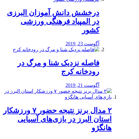
درخشش دانش آموزان البرزی
در المپیاد فرهنگی ورزشی
کشور
آگوست 23, 2019
️فاصله نزدیک شنا و مرگ در
رودخانه کرج
آگوست 21, 2019
۲ مدال برنز نتیجه حضور ۷ ورزشکار
استان البرز در بازی‌های آسیایی
هانگژو