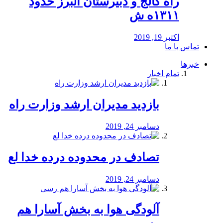
راه كالج و دبيرستان البرز حدود
۱۳۱۱ه ش
اکتبر 19, 2019
تماس با ما
خبرها
تمام اخبار
بازدید مدیران ارشد وزارت راه
دسامبر 24, 2019
تصادف در محدوده درده خدا لع
دسامبر 24, 2019
آلودگی هوا به بخش آسارا هم