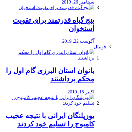
سپتامبر 26, 2019
پنج گیاه قدرتمند برای تقویت
استخوان
آگوست 22, 2019
فوتبال
بانوان استان البرزی گام اول را
محكم برداشتند
اکتبر 15, 2019
یوزپلنگان ایرانی با نتیجه عجیب
کامبوج را تسلیم خود کردند