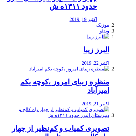
حدود ۱۳۱۱ه ش
اکتبر 19, 2019
موزیک
ویدئو
البرز زیبا
اکتبر 22, 2019
منظره‌‌ زیبای امروز ،کوچه یکم
امیرآباد
اکتبر 21, 2019
️تصویری کمیاب و کم‌نظیر از چهار