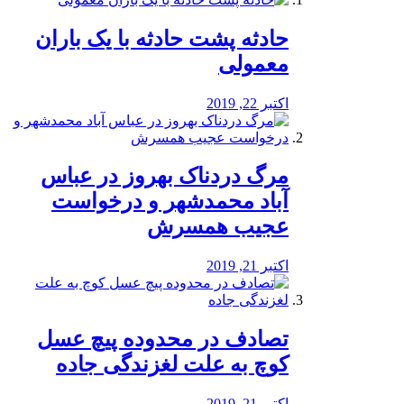
️حادثه پشت حادثه با یک باران
معمولی
اکتبر 22, 2019
مرگ دردناک بهروز در عباس
آباد محمدشهر و درخواست
عجیب همسرش
اکتبر 21, 2019
تصادف در محدوده پیچ عسل
کوچ به علت لغزندگی جاده
اکتبر 21, 2019