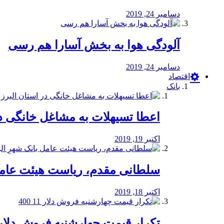
دسامبر 24, 2019
آلودگی هوا به بخش آسارا هم رسی
دسامبر 24, 2019
اقتصاد
بانک
️اعطا تسیهلات به مشاغل خانگی در
اکتبر 19, 2019
سلطانی مقدم، ریاست هیئت عامل 
اکتبر 18, 2019
تکرار قیمت چهارشنبه فروش دلار 11 00