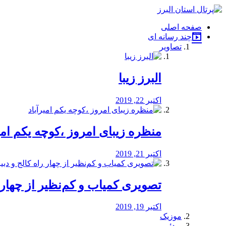
فصد
خون
صفحه اصلی
شرق
چند رسانه ای
تهران
تصاویر
خشکشویی
تصفیه
آب
البرز زیبا
طراحی
سایت
و
اکتبر 22, 2019
سئو
vip
منظره‌‌ زیبای امروز ،کوچه یکم امی
اکتبر 21, 2019
️تصویری کمیاب و کم‌نظیر از چهار راه 
اکتبر 19, 2019
موزیک
ویدئو