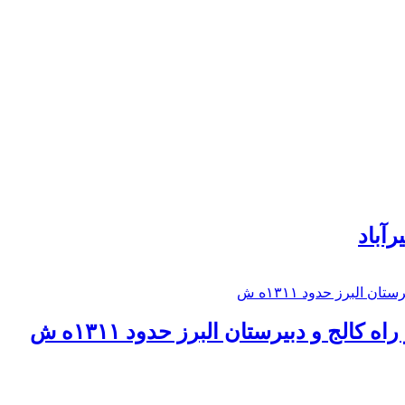
رآباد
كالج و دبيرستان البرز حدود ۱۳۱۱ه ش