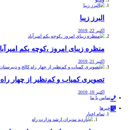
البرز زیبا
اکتبر 22, 2019
منظره‌‌ زیبای امروز ،کوچه یکم امیرآبا
اکتبر 21, 2019
️تصویری کمیاب و کم‌نظیر از چهار راه كالج
اکتبر 19, 2019
تماس با ما
خبرها
تمام اخبار