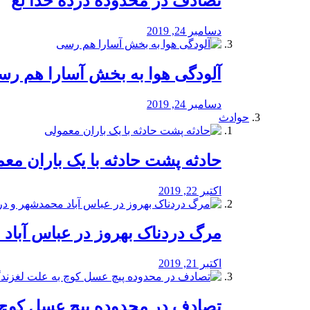
تصادف در محدوده درده خدا لع
دسامبر 24, 2019
آلودگی هوا به بخش آسارا هم ر
دسامبر 24, 2019
حوادث
️حادثه پشت حادثه با یک باران مع
اکتبر 22, 2019
مرگ دردناک بهروز در عباس آب
اکتبر 21, 2019
تصادف در محدوده پیچ عسل کوچ 