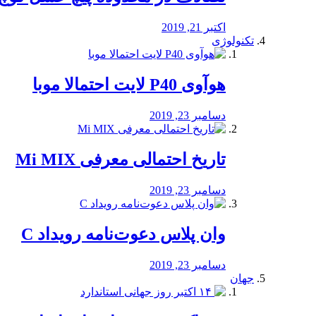
اکتبر 21, 2019
تکنولوژی
هوآوی P40 لایت احتمالا موبا
دسامبر 23, 2019
تاریخ احتمالی معرفی Mi MIX
دسامبر 23, 2019
وان پلاس دعوت‌نامه رویداد C
دسامبر 23, 2019
جهان