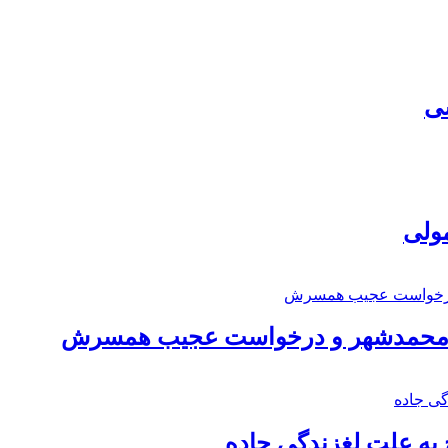
سی
مولی
اد محمدشهر و درخواست عجیب همسرش
به علت لغزندگی جاده