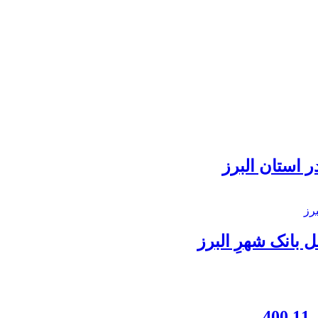
 استان البرز
بانک شهرِ البرز
4