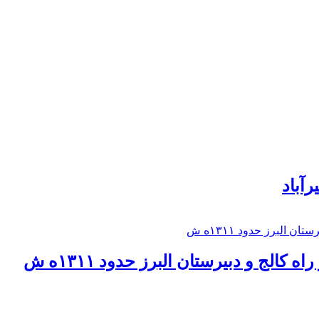
رآباد
كالج و دبيرستان البرز حدود ۱۳۱۱ه ش