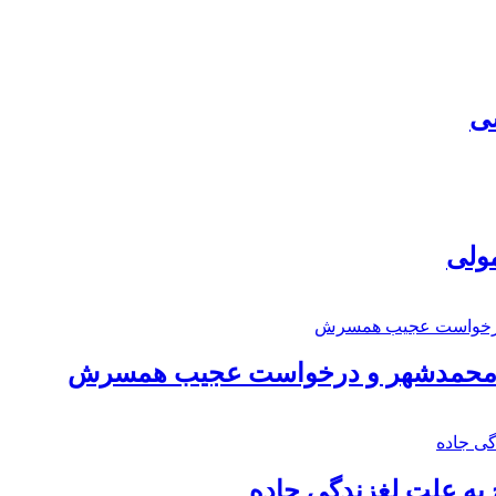
سی
مولی
اد محمدشهر و درخواست عجیب همسرش
به علت لغزندگی جاده