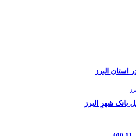
 استان البرز
بانک شهرِ البرز
4