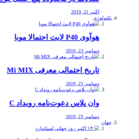
اکتبر 21, 2019
تکنولوژی
هوآوی P40 لایت احتمالا موبا
دسامبر 23, 2019
تاریخ احتمالی معرفی Mi MIX
دسامبر 23, 2019
وان پلاس دعوت‌نامه رویداد C
دسامبر 23, 2019
جهان