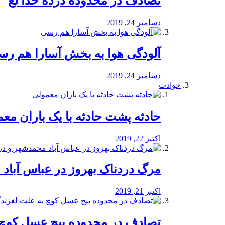
تصادف در محدوده درده خدا لع
دسامبر 24, 2019
آلودگی هوا به بخش آسارا هم ر
دسامبر 24, 2019
حوادث
️حادثه پشت حادثه با یک باران مع
اکتبر 22, 2019
مرگ دردناک بهروز در عباس آب
اکتبر 21, 2019
تصادف در محدوده پیچ عسل کوچ 