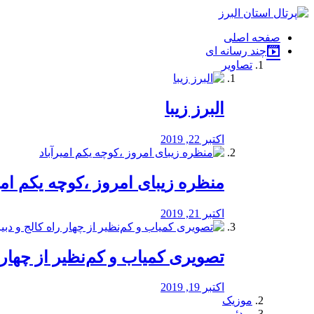
فصد
خون
صفحه اصلی
شرق
چند رسانه ای
تهران
تصاویر
خشکشویی
تصفیه
آب
البرز زیبا
طراحی
سایت
و
اکتبر 22, 2019
سئو
vip
منظره‌‌ زیبای امروز ،کوچه یکم امی
اکتبر 21, 2019
️تصویری کمیاب و کم‌نظیر از چهار راه 
اکتبر 19, 2019
موزیک
ویدئو