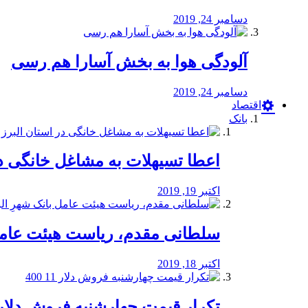
دسامبر 24, 2019
آلودگی هوا به بخش آسارا هم رسی
دسامبر 24, 2019
اقتصاد
بانک
️اعطا تسیهلات به مشاغل خانگی در
اکتبر 19, 2019
سلطانی مقدم، ریاست هیئت عامل 
اکتبر 18, 2019
تکرار قیمت چهارشنبه فروش دلار 11 00