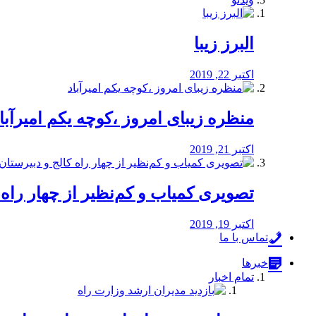
البرز زیبا
اکتبر 22, 2019
منظره‌‌ زیبای امروز ،کوچه یکم امیرآبا
اکتبر 21, 2019
️تصویری کمیاب و کم‌نظیر از چهار راه كالج
اکتبر 19, 2019
تماس با ما
خبرها
تمام اخبار