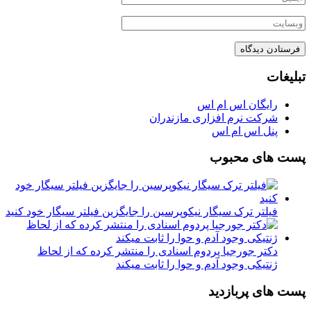
تبلیغات
رایگان اس ام اس
شرکت نرم افزاری مازندران
پنل اس ام اس
پست های محبوب
فیلتر ترک سیگار نیکوپرسین را جایگزین فیلتر سیگار خود کنید
دکتر جورجیا پردوم اسنادی را منتشر کرده که از لحاظ
ژنتیکی وجود آدم و حوا را ثابت میکند
پست های پربازدید