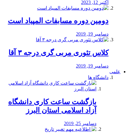
اکتبر 12, 2023
دومین دوره مسابفات المپیاد است
دسامبر 19, 2019
کلاس تئوری مربی گری درجه ۳ آقا
دسامبر 19, 2019
علمی
دانشگاه ها
بازگشت ساعت کاری دانشگاه
آزاد اسلامی استان البرز
دسامبر 25, 2019