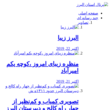
فصد
خون
صفحه اصلی
شرق
چند رسانه ای
تهران
تصاویر
خشکشویی
تصفیه
آب
البرز زیبا
طراحی
سایت
و
اکتبر 22, 2019
سئو
vip
منظره‌‌ زیبای امروز ،کوچه یکم
امیرآباد
اکتبر 21, 2019
️تصویری کمیاب و کم‌نظیر از
چهار راه كالج و دبيرستان البرز