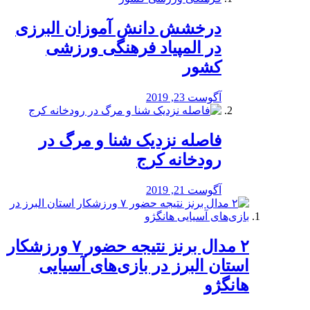
درخشش دانش آموزان البرزی
در المپیاد فرهنگی ورزشی
کشور
آگوست 23, 2019
️فاصله نزدیک شنا و مرگ در
رودخانه کرج
آگوست 21, 2019
۲ مدال برنز نتیجه حضور ۷ ورزشکار
استان البرز در بازی‌های آسیایی
هانگژو