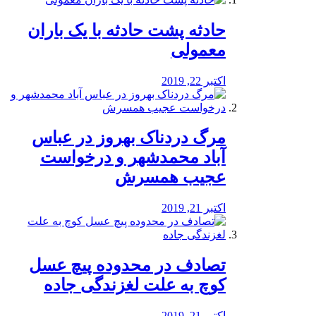
️حادثه پشت حادثه با یک باران
معمولی
اکتبر 22, 2019
مرگ دردناک بهروز در عباس
آباد محمدشهر و درخواست
عجیب همسرش
اکتبر 21, 2019
تصادف در محدوده پیچ عسل
کوچ به علت لغزندگی جاده
اکتبر 21, 2019