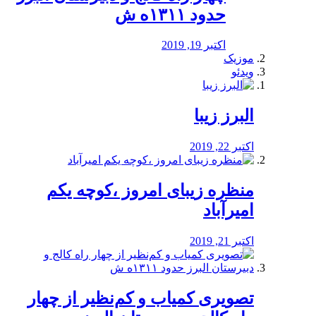
حدود ۱۳۱۱ه ش
اکتبر 19, 2019
موزیک
ویدئو
البرز زیبا
اکتبر 22, 2019
منظره‌‌ زیبای امروز ،کوچه یکم
امیرآباد
اکتبر 21, 2019
️تصویری کمیاب و کم‌نظیر از چهار