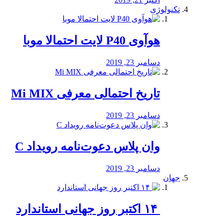
تکنولوژی
هوآوی P40 لایت احتمالا موبا
دسامبر 23, 2019
تاریخ احتمالی معرفی Mi MIX
دسامبر 23, 2019
وان پلاس دعوت‌نامه رویداد C
دسامبر 23, 2019
جهان
‏ ۱۴ اکتبر روز جهانی استاندارد