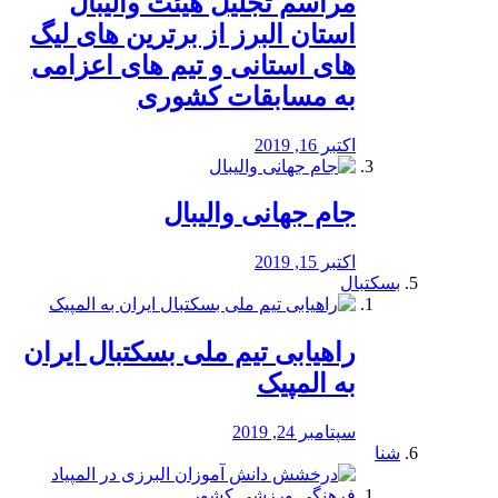
مراسم تجلیل هیئت والیبال
استان البرز از برترین های لیگ
های استانی و تیم های اعزامی
به مسابقات کشوری
اکتبر 16, 2019
جام جهانی والیبال
اکتبر 15, 2019
بسکتبال
راهیابی تیم ملی بسکتبال ایران
به المپیک
سپتامبر 24, 2019
شنا