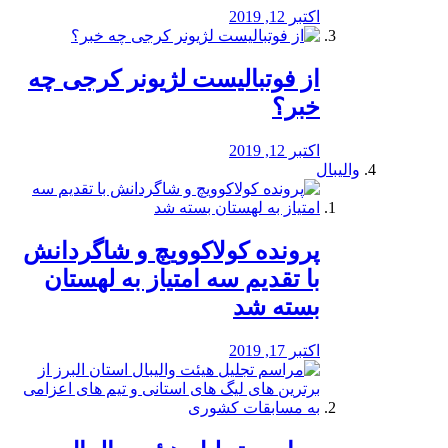
اکتبر 12, 2019
از فوتبالیست لژیونر کرجی چه
خبر؟
اکتبر 12, 2019
والیبال
پرونده کولاکوویچ و شاگردانش
با تقدیم سه امتیاز به لهستان
بسته شد
اکتبر 17, 2019