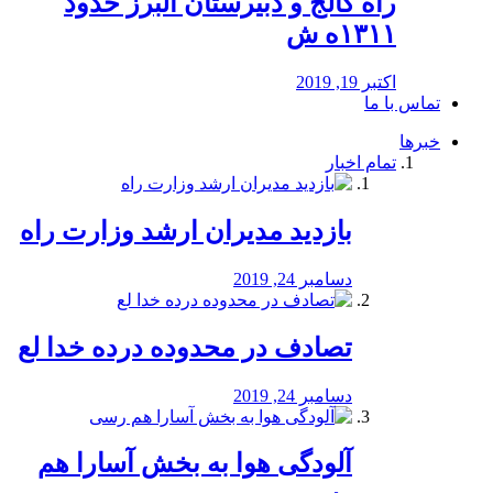
راه كالج و دبيرستان البرز حدود
۱۳۱۱ه ش
اکتبر 19, 2019
تماس با ما
خبرها
تمام اخبار
بازدید مدیران ارشد وزارت راه
دسامبر 24, 2019
تصادف در محدوده درده خدا لع
دسامبر 24, 2019
آلودگی هوا به بخش آسارا هم