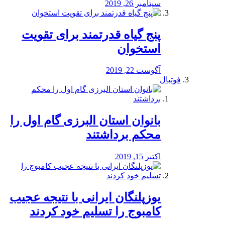
سپتامبر 26, 2019
پنج گیاه قدرتمند برای تقویت
استخوان
آگوست 22, 2019
فوتبال
بانوان استان البرزی گام اول را
محكم برداشتند
اکتبر 15, 2019
یوزپلنگان ایرانی با نتیجه عجیب
کامبوج را تسلیم خود کردند