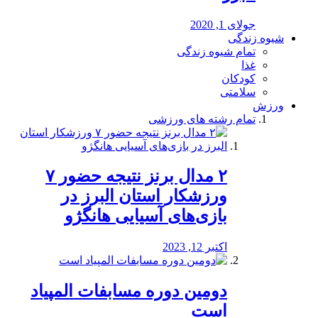
جولای 1, 2020
شیوه زندگی
تمام شیوه زندگی
غذا
کودکان
سلامتی
ورزش
تمام رشته های ورزشی
۲ مدال برنز نتیجه حضور ۷
ورزشکار استان البرز در
بازی‌های آسیایی هانگژو
اکتبر 12, 2023
دومین دوره مسابفات المپیاد
است