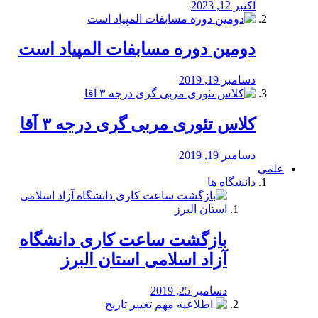
اکتبر 12, 2023
دومین دوره مسابفات المپیاد است
دسامبر 19, 2019
کلاس تئوری مربی گری درجه ۳ آقا
دسامبر 19, 2019
علمی
دانشگاه ها
بازگشت ساعت کاری دانشگاه
آزاد اسلامی استان البرز
دسامبر 25, 2019