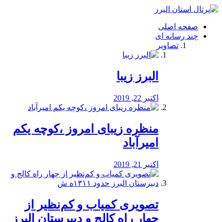
فصد
خون
صفحه اصلی
شرق
چند رسانه ای
تهران
تصاویر
خشکشویی
تصفیه
آب
البرز زیبا
طراحی
سایت
و
اکتبر 22, 2019
سئو
vip
منظره‌‌ زیبای امروز ،کوچه یکم
امیرآباد
اکتبر 21, 2019
️تصویری کمیاب و کم‌نظیر از
چهار راه كالج و دبيرستان البرز