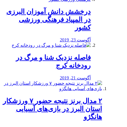
درخشش دانش آموزان البرزی
در المپیاد فرهنگی ورزشی
کشور
آگوست 23, 2019
️فاصله نزدیک شنا و مرگ در
رودخانه کرج
آگوست 21, 2019
۲ مدال برنز نتیجه حضور ۷ ورزشکار
استان البرز در بازی‌های آسیایی
هانگژو