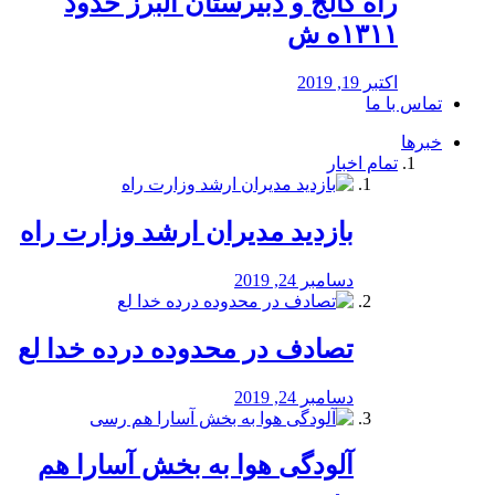
راه كالج و دبيرستان البرز حدود
۱۳۱۱ه ش
اکتبر 19, 2019
تماس با ما
خبرها
تمام اخبار
بازدید مدیران ارشد وزارت راه
دسامبر 24, 2019
تصادف در محدوده درده خدا لع
دسامبر 24, 2019
آلودگی هوا به بخش آسارا هم