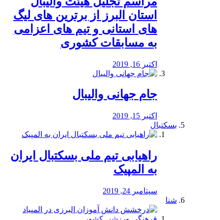
مراسم تجلیل هیئت والیبال
استان البرز از برترین های لیگ
های استانی و تیم های اعزامی
به مسابقات کشوری
اکتبر 16, 2019
جام جهانی والیبال
اکتبر 15, 2019
بسکتبال
راهیابی تیم ملی بسکتبال ایران
به المپیک
سپتامبر 24, 2019
شنا