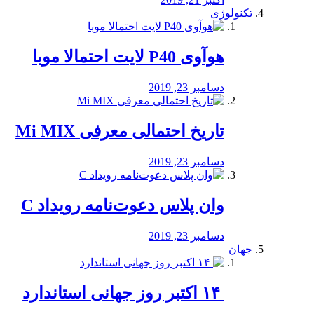
تکنولوژی
هوآوی P40 لایت احتمالا موبا
دسامبر 23, 2019
تاریخ احتمالی معرفی Mi MIX
دسامبر 23, 2019
وان پلاس دعوت‌نامه رویداد C
دسامبر 23, 2019
جهان
‏ ۱۴ اکتبر روز جهانی استاندارد