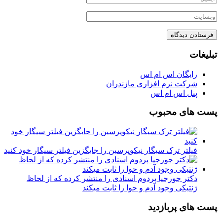
تبلیغات
رایگان اس ام اس
شرکت نرم افزاری مازندران
پنل اس ام اس
پست های محبوب
فیلتر ترک سیگار نیکوپرسین را جایگزین فیلتر سیگار خود کنید
دکتر جورجیا پردوم اسنادی را منتشر کرده که از لحاظ
ژنتیکی وجود آدم و حوا را ثابت میکند
پست های پربازدید