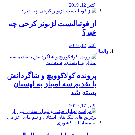
اکتبر 12, 2019
از فوتبالیست لژیونر کرجی چه
خبر؟
اکتبر 12, 2019
والیبال
پرونده کولاکوویچ و شاگردانش
با تقدیم سه امتیاز به لهستان
بسته شد
اکتبر 17, 2019