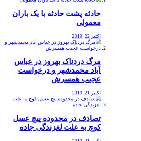
️حادثه پشت حادثه با یک باران
معمولی
اکتبر 22, 2019
مرگ دردناک بهروز در عباس
آباد محمدشهر و درخواست
عجیب همسرش
اکتبر 21, 2019
تصادف در محدوده پیچ عسل
کوچ به علت لغزندگی جاده
اکتبر 21, 2019