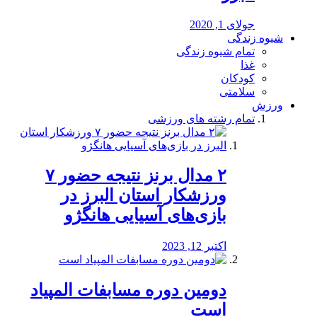
جولای 1, 2020
شیوه زندگی
تمام شیوه زندگی
غذا
کودکان
سلامتی
ورزش
تمام رشته های ورزشی
۲ مدال برنز نتیجه حضور ۷
ورزشکار استان البرز در
بازی‌های آسیایی هانگژو
اکتبر 12, 2023
دومین دوره مسابفات المپیاد
است