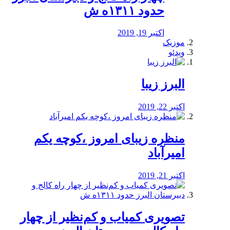
حدود ۱۳۱۱ه ش
اکتبر 19, 2019
موزیک
ویدئو
البرز زیبا
اکتبر 22, 2019
منظره‌‌ زیبای امروز ،کوچه یکم
امیرآباد
اکتبر 21, 2019
️تصویری کمیاب و کم‌نظیر از چهار