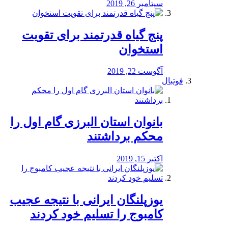
سپتامبر 26, 2019
پنج گیاه قدرتمند برای تقویت
استخوان
آگوست 22, 2019
فوتبال
بانوان استان البرزی گام اول را
محكم برداشتند
اکتبر 15, 2019
یوزپلنگان ایرانی با نتیجه عجیب
کامبوج را تسلیم خود کردند