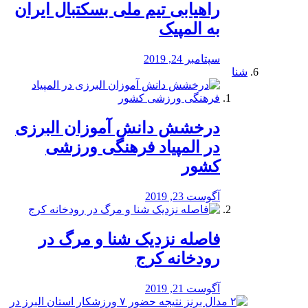
راهیابی تیم ملی بسکتبال ایران
به المپیک
سپتامبر 24, 2019
شنا
درخشش دانش آموزان البرزی
در المپیاد فرهنگی ورزشی
کشور
آگوست 23, 2019
️فاصله نزدیک شنا و مرگ در
رودخانه کرج
آگوست 21, 2019