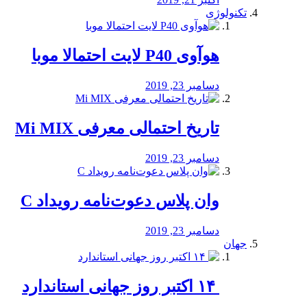
تکنولوژی
هوآوی P40 لایت احتمالا موبا
دسامبر 23, 2019
تاریخ احتمالی معرفی Mi MIX
دسامبر 23, 2019
وان پلاس دعوت‌نامه رویداد C
دسامبر 23, 2019
جهان
‏ ۱۴ اکتبر روز جهانی استاندارد