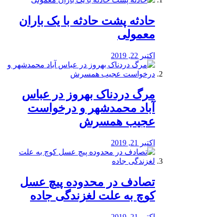
️حادثه پشت حادثه با یک باران
معمولی
اکتبر 22, 2019
مرگ دردناک بهروز در عباس
آباد محمدشهر و درخواست
عجیب همسرش
اکتبر 21, 2019
تصادف در محدوده پیچ عسل
کوچ به علت لغزندگی جاده
اکتبر 21, 2019