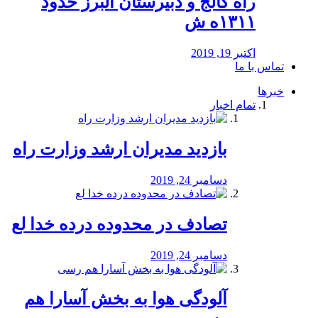
راه كالج و دبيرستان البرز حدود
۱۳۱۱ه ش
اکتبر 19, 2019
تماس با ما
خبرها
تمام اخبار
بازدید مدیران ارشد وزارت راه
دسامبر 24, 2019
تصادف در محدوده درده خدا لع
دسامبر 24, 2019
آلودگی هوا به بخش آسارا هم