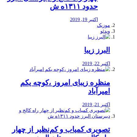
حدود ۱۳۱۱ه ش
اکتبر 19, 2019
موزیک
ویدئو
البرز زیبا
اکتبر 22, 2019
منظره‌‌ زیبای امروز ،کوچه یکم
امیرآباد
اکتبر 21, 2019
️تصویری کمیاب و کم‌نظیر از چهار