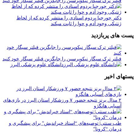
فیلتر ترک سیگار نیکوپرسین را جایگزین فیلتر سیگار خود کنید
دکتر جورجیا پردوم اسنادی را منتشر کرده که از لحاظ
ژنتیکی وجود آدم و حوا را ثابت میکند
پست های پربازدید
فیلتر ترک سیگار نیکوپرسین را جایگزین فیلتر سیگار خود کنید
دانشگاه علوم پزشکی البرز
پستهای اخیر
۲ مدال برنز نتیجه حضور ۷ ورزشکار استان البرز در بازی‌های
آسیایی هانگژو
طب سنتی| توصیه‌‌های “استاد خیراندیش” برای پیشگیری و
درمان “کرونا”