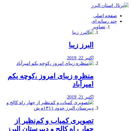
فصد
خون
صفحه اصلی
شرق
چند رسانه ای
تهران
تصاویر
خشکشویی
تصفیه
آب
البرز زیبا
طراحی
سایت
و
اکتبر 22, 2019
سئو
vip
منظره‌‌ زیبای امروز ،کوچه یکم
امیرآباد
اکتبر 21, 2019
️تصویری کمیاب و کم‌نظیر از
چهار راه كالج و دبيرستان البرز