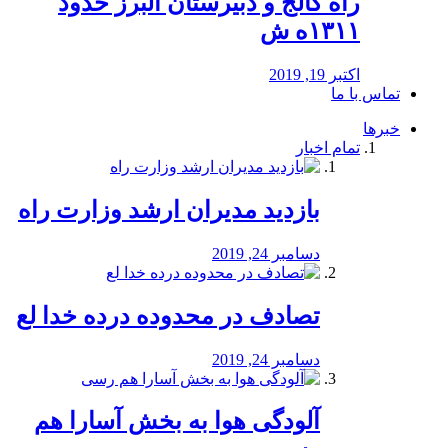
راه كالج و دبيرستان البرز حدود
۱۳۱۱ه ش
اکتبر 19, 2019
تماس با ما
خبرها
تمام اخبار
بازدید مدیران ارشد وزارت راه
دسامبر 24, 2019
تصادف در محدوده درده خدا لع
دسامبر 24, 2019
آلودگی هوا به بخش آسارا هم