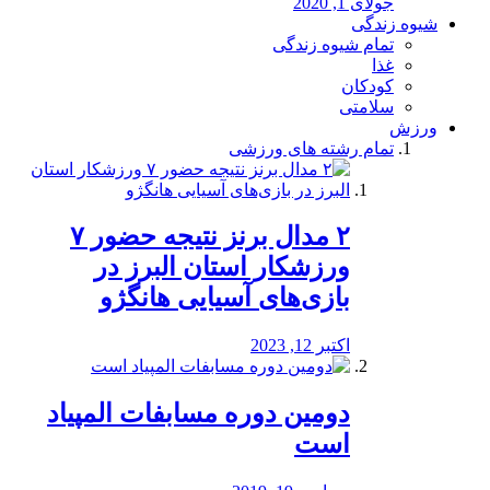
جولای 1, 2020
شیوه زندگی
تمام شیوه زندگی
غذا
کودکان
سلامتی
ورزش
تمام رشته های ورزشی
۲ مدال برنز نتیجه حضور ۷
ورزشکار استان البرز در
بازی‌های آسیایی هانگژو
اکتبر 12, 2023
دومین دوره مسابفات المپیاد
است