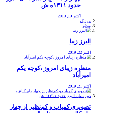
حدود ۱۳۱۱ه ش
اکتبر 19, 2019
موزیک
ویدئو
البرز زیبا
اکتبر 22, 2019
منظره‌‌ زیبای امروز ،کوچه یکم
امیرآباد
اکتبر 21, 2019
️تصویری کمیاب و کم‌نظیر از چهار