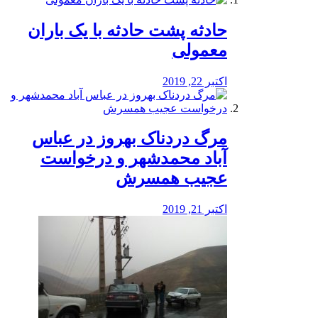
️حادثه پشت حادثه با یک باران
معمولی
اکتبر 22, 2019
مرگ دردناک بهروز در عباس
آباد محمدشهر و درخواست
عجیب همسرش
اکتبر 21, 2019