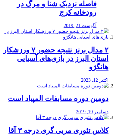
️فاصله نزدیک شنا و مرگ در
رودخانه کرج
آگوست 21, 2019
۲ مدال برنز نتیجه حضور ۷ ورزشکار
استان البرز در بازی‌های آسیایی
هانگژو
اکتبر 12, 2023
دومین دوره مسابفات المپیاد است
دسامبر 19, 2019
کلاس تئوری مربی گری درجه ۳ آقا