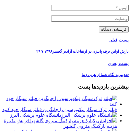
پست قبلی
بارش اولین برف پاییزی در ارتفاعات آزادبر گچسر١٣٩٨ ٧ ٢٩
پست بعدی
تقدیم به نگاه شما از هرین زیبا
بیشترین بازدیدها پست
فیلتر ترک سیگار نیکوپرسین را جایگزین فیلتر سیگار خود کنید
دانشگاه علوم پزشکی البرز
افزایش یکبارۀ
هزینه پارکینگ متروی گلشهر