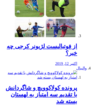
از فوتبالیست لژیونر کرجی چه
خبر؟
اکتبر 12, 2019
والیبال
پرونده کولاکوویچ و شاگردانش
با تقدیم سه امتیاز به لهستان
بسته شد