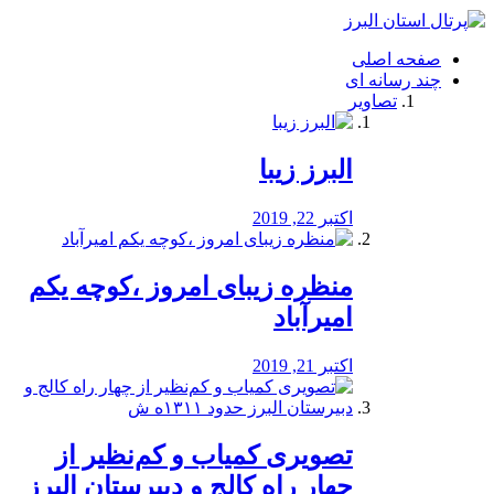
فصد
خون
صفحه اصلی
شرق
چند رسانه ای
تهران
تصاویر
خشکشویی
تصفیه
آب
البرز زیبا
طراحی
سایت
و
اکتبر 22, 2019
سئو
vip
منظره‌‌ زیبای امروز ،کوچه یکم
امیرآباد
اکتبر 21, 2019
️تصویری کمیاب و کم‌نظیر از
چهار راه كالج و دبيرستان البرز