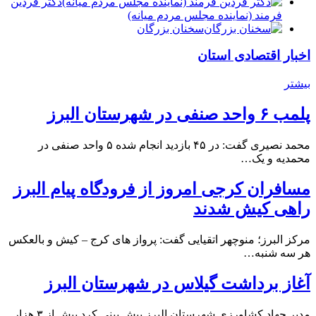
دكتر فردين
فرمند (نماينده مجلس مردم میانه)
سخنان بزرگان
اخبار اقتصادی استان
بیشتر
پلمب ۶ واحد صنفی در شهرستان البرز
محمد نصیری گفت: در ۴۵ بازدید انجام شده ۵ واحد صنفی در
محمدیه و یک…
مسافران کرجی امروز از فرودگاه پیام البرز
راهی کیش شدند
مرکز البرز؛ منوچهر اتقیایی گفت: پرواز های کرج – کیش و بالعکس
هر سه شنبه…
آغاز برداشت گیلاس در شهرستان البرز
مدیر جهاد کشاورزی شهرستان البرز پیش بینی کرد بیش از ۳ هزار