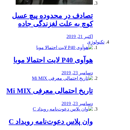
تصادف در محدوده پیچ عسل
کوچ به علت لغزندگی جاده
اکتبر 21, 2019
تکنولوژی
هوآوی P40 لایت احتمالا موبا
دسامبر 23, 2019
تاریخ احتمالی معرفی Mi MIX
دسامبر 23, 2019
وان پلاس دعوت‌نامه رویداد C