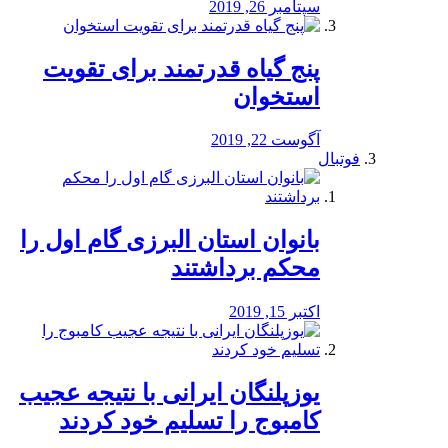
سپتامبر 26, 2019
پنج گیاه قدرتمند برای تقویت
استخوان
آگوست 22, 2019
فوتبال
بانوان استان البرزی گام اول را
محكم برداشتند
اکتبر 15, 2019
یوزپلنگان ایرانی با نتیجه عجیب
کامبوج را تسلیم خود کردند