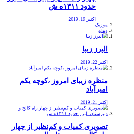
حدود ۱۳۱۱ه ش
اکتبر 19, 2019
موزیک
ویدئو
البرز زیبا
اکتبر 22, 2019
منظره‌‌ زیبای امروز ،کوچه یکم
امیرآباد
اکتبر 21, 2019
️تصویری کمیاب و کم‌نظیر از چهار