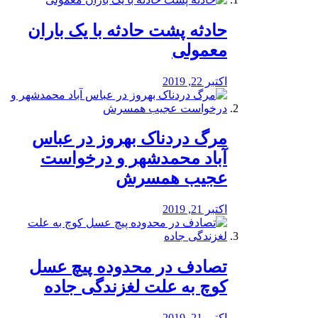
️حادثه پشت حادثه با یک باران
معمولی
اکتبر 22, 2019
مرگ دردناک بهروز در عباس
آباد محمدشهر و درخواست
عجیب همسرش
اکتبر 21, 2019
تصادف در محدوده پیچ عسل
کوچ به علت لغزندگی جاده
اکتبر 21, 2019