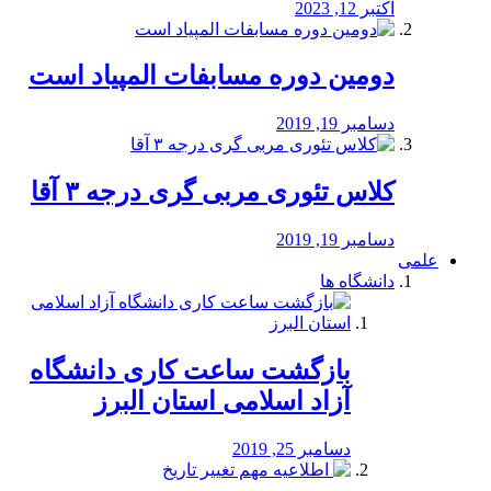
اکتبر 12, 2023
دومین دوره مسابفات المپیاد است
دسامبر 19, 2019
کلاس تئوری مربی گری درجه ۳ آقا
دسامبر 19, 2019
علمی
دانشگاه ها
بازگشت ساعت کاری دانشگاه
آزاد اسلامی استان البرز
دسامبر 25, 2019