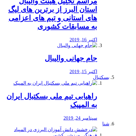
مراسم تجلیل هیئت والیبال
استان البرز از برترین های لیگ
های استانی و تیم های اعزامی
به مسابقات کشوری
اکتبر 16, 2019
جام جهانی والیبال
اکتبر 15, 2019
بسکتبال
راهیابی تیم ملی بسکتبال ایران
به المپیک
سپتامبر 24, 2019
شنا