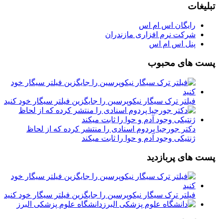
تبلیغات
رایگان اس ام اس
شرکت نرم افزاری مازندران
پنل اس ام اس
پست های محبوب
فیلتر ترک سیگار نیکوپرسین را جایگزین فیلتر سیگار خود کنید
دکتر جورجیا پردوم اسنادی را منتشر کرده که از لحاظ
ژنتیکی وجود آدم و حوا را ثابت میکند
پست های پربازدید
فیلتر ترک سیگار نیکوپرسین را جایگزین فیلتر سیگار خود کنید
دانشگاه علوم پزشکی البرز