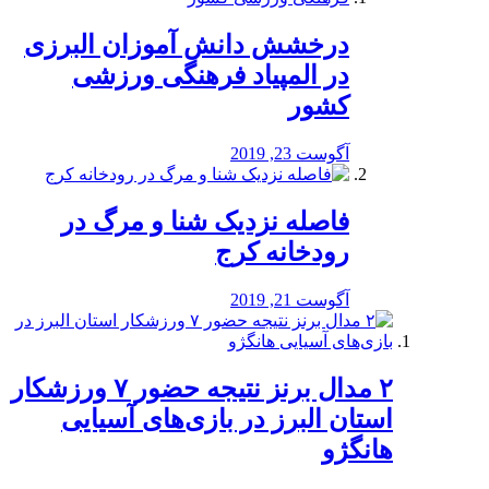
درخشش دانش آموزان البرزی
در المپیاد فرهنگی ورزشی
کشور
آگوست 23, 2019
️فاصله نزدیک شنا و مرگ در
رودخانه کرج
آگوست 21, 2019
۲ مدال برنز نتیجه حضور ۷ ورزشکار
استان البرز در بازی‌های آسیایی
هانگژو