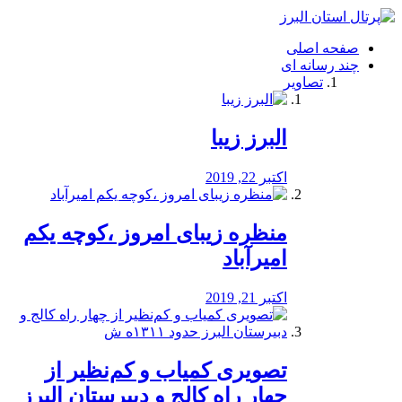
فصد
خون
صفحه اصلی
شرق
چند رسانه ای
تهران
تصاویر
خشکشویی
تصفیه
آب
البرز زیبا
طراحی
سایت
و
اکتبر 22, 2019
سئو
vip
منظره‌‌ زیبای امروز ،کوچه یکم
امیرآباد
اکتبر 21, 2019
️تصویری کمیاب و کم‌نظیر از
چهار راه كالج و دبيرستان البرز