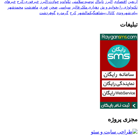
اربعین
اقتصادی
البرز
تابناك
توصیه-سلامتی
تکواندو
حوادث-البرز
خبرفوری-کرج
خبرهای
تکنولوڑی را بخوانید و ش
دهیاری ملک فالیز
سیاسی
صحن
فوری
ماهدشت
محمدشهر
پیام-شهروندی
کانال-پیشاهنگیکمالشهر
کرج
گرمدره
گوهردشت
تبلیغات
مجزی پروژه