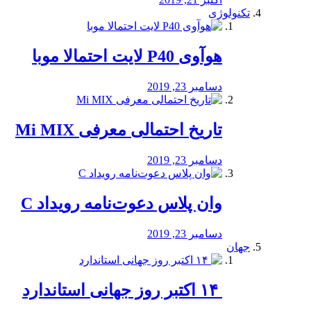
تکنولوژی
هوآوی P40 لایت احتمالا موبا
دسامبر 23, 2019
تاریخ احتمالی معرفی Mi MIX
دسامبر 23, 2019
وان پلاس دعوت‌نامه رویداد C
دسامبر 23, 2019
جهان
‏ ۱۴ اکتبر روز جهانی استاندارد