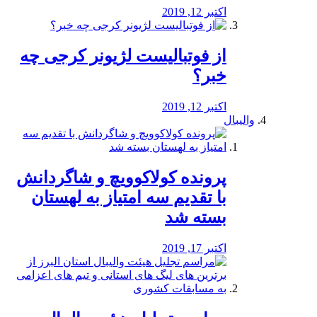
اکتبر 12, 2019
از فوتبالیست لژیونر کرجی چه
خبر؟
اکتبر 12, 2019
والیبال
پرونده کولاکوویچ و شاگردانش
با تقدیم سه امتیاز به لهستان
بسته شد
اکتبر 17, 2019