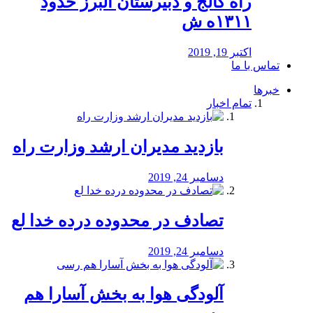
راه كالج و دبيرستان البرز حدود
۱۳۱۱ه ش
اکتبر 19, 2019
تماس با ما
خبرها
تمام اخبار
بازدید مدیران ارشد وزارت راه
دسامبر 24, 2019
تصادف در محدوده درده خدا لع
دسامبر 24, 2019
آلودگی هوا به بخش آسارا هم