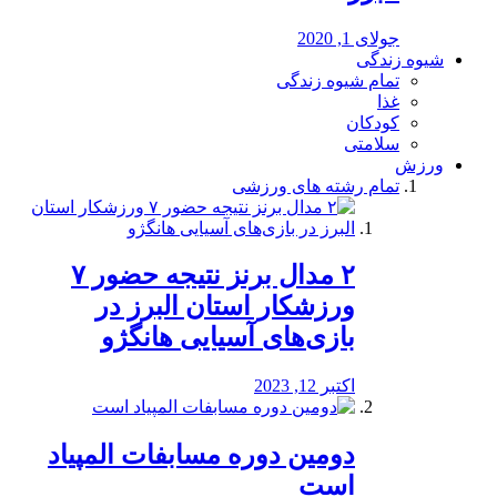
جولای 1, 2020
شیوه زندگی
تمام شیوه زندگی
غذا
کودکان
سلامتی
ورزش
تمام رشته های ورزشی
۲ مدال برنز نتیجه حضور ۷
ورزشکار استان البرز در
بازی‌های آسیایی هانگژو
اکتبر 12, 2023
دومین دوره مسابفات المپیاد
است