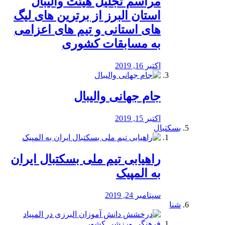
مراسم تجلیل هیئت والیبال
استان البرز از برترین های لیگ
های استانی و تیم های اعزامی
به مسابقات کشوری
اکتبر 16, 2019
جام جهانی والیبال
اکتبر 15, 2019
بسکتبال
راهیابی تیم ملی بسکتبال ایران
به المپیک
سپتامبر 24, 2019
شنا