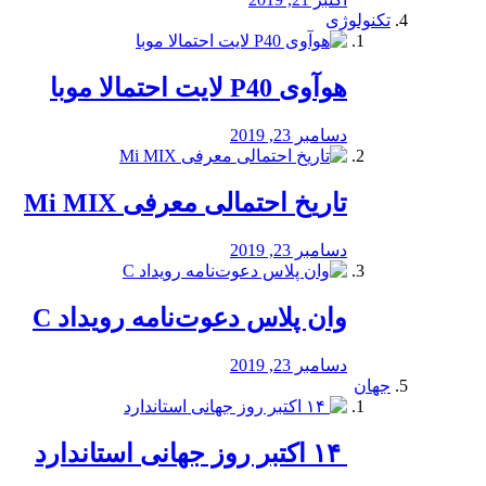
تکنولوژی
هوآوی P40 لایت احتمالا موبا
دسامبر 23, 2019
تاریخ احتمالی معرفی Mi MIX
دسامبر 23, 2019
وان پلاس دعوت‌نامه رویداد C
دسامبر 23, 2019
جهان
‏ ۱۴ اکتبر روز جهانی استاندارد