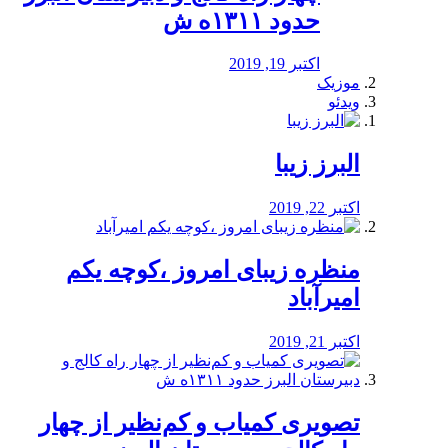
حدود ۱۳۱۱ه ش
اکتبر 19, 2019
موزیک
ویدئو
البرز زیبا
اکتبر 22, 2019
منظره‌‌ زیبای امروز ،کوچه یکم
امیرآباد
اکتبر 21, 2019
️تصویری کمیاب و کم‌نظیر از چهار