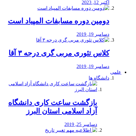
اکتبر 12, 2023
دومین دوره مسابفات المپیاد است
دسامبر 19, 2019
کلاس تئوری مربی گری درجه ۳ آقا
دسامبر 19, 2019
علمی
دانشگاه ها
بازگشت ساعت کاری دانشگاه
آزاد اسلامی استان البرز
دسامبر 25, 2019