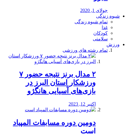
جولای 1, 2020
شیوه زندگی
تمام شیوه زندگی
غذا
کودکان
سلامتی
ورزش
تمام رشته های ورزشی
۲ مدال برنز نتیجه حضور ۷
ورزشکار استان البرز در
بازی‌های آسیایی هانگژو
اکتبر 12, 2023
دومین دوره مسابفات المپیاد
است