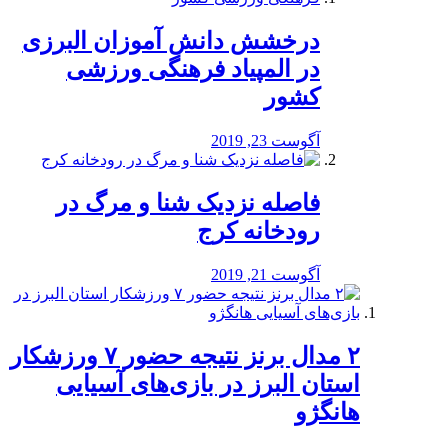
درخشش دانش آموزان البرزی
در المپیاد فرهنگی ورزشی
کشور
آگوست 23, 2019
️فاصله نزدیک شنا و مرگ در
رودخانه کرج
آگوست 21, 2019
۲ مدال برنز نتیجه حضور ۷ ورزشکار
استان البرز در بازی‌های آسیایی
هانگژو