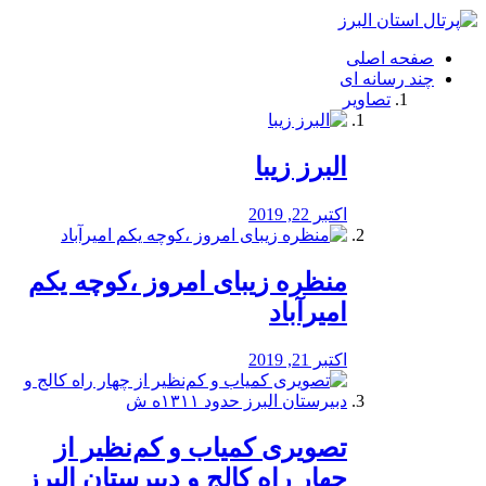
فصد
خون
صفحه اصلی
شرق
چند رسانه ای
تهران
تصاویر
خشکشویی
تصفیه
آب
البرز زیبا
طراحی
سایت
و
اکتبر 22, 2019
سئو
vip
منظره‌‌ زیبای امروز ،کوچه یکم
امیرآباد
اکتبر 21, 2019
️تصویری کمیاب و کم‌نظیر از
چهار راه كالج و دبيرستان البرز