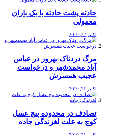
️حادثه پشت حادثه با یک باران
معمولی
اکتبر 22, 2019
مرگ دردناک بهروز در عباس
آباد محمدشهر و درخواست
عجیب همسرش
اکتبر 21, 2019
تصادف در محدوده پیچ عسل
کوچ به علت لغزندگی جاده
اکتبر 21, 2019