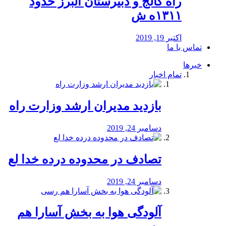
راه كالج و دبيرستان البرز حدود
۱۳۱۱ه ش
اکتبر 19, 2019
تماس با ما
خبرها
تمام اخبار
بازدید مدیران ارشد وزارت راه
دسامبر 24, 2019
تصادف در محدوده درده خدا لع
دسامبر 24, 2019
آلودگی هوا به بخش آسارا هم