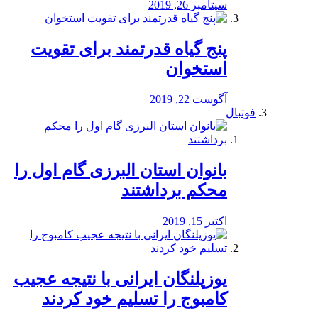
سپتامبر 26, 2019
پنج گیاه قدرتمند برای تقویت
استخوان
آگوست 22, 2019
فوتبال
بانوان استان البرزی گام اول را
محكم برداشتند
اکتبر 15, 2019
یوزپلنگان ایرانی با نتیجه عجیب
کامبوج را تسلیم خود کردند