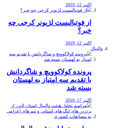
اکتبر 12, 2019
از فوتبالیست لژیونر کرجی چه
خبر؟
اکتبر 12, 2019
والیبال
پرونده کولاکوویچ و شاگردانش
با تقدیم سه امتیاز به لهستان
بسته شد
اکتبر 17, 2019