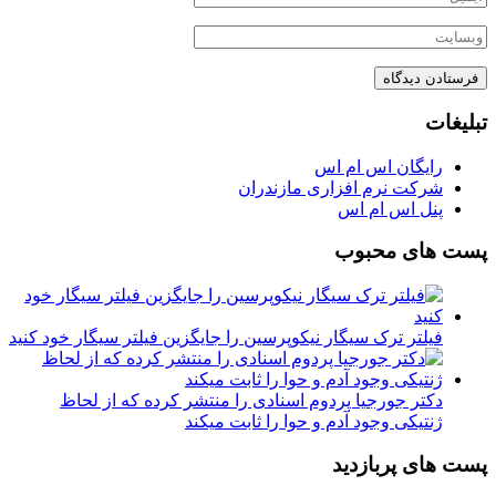
تبلیغات
رایگان اس ام اس
شرکت نرم افزاری مازندران
پنل اس ام اس
پست های محبوب
فیلتر ترک سیگار نیکوپرسین را جایگزین فیلتر سیگار خود کنید
دکتر جورجیا پردوم اسنادی را منتشر کرده که از لحاظ
ژنتیکی وجود آدم و حوا را ثابت میکند
پست های پربازدید