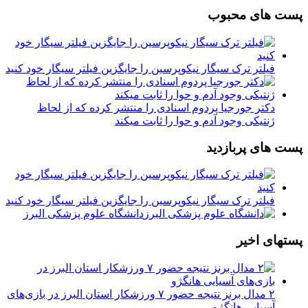
پست های محبوب
فیلتر ترک سیگار نیکوپرسین را جایگزین فیلتر سیگار خود کنید
دکتر جورجیا پردوم اسنادی را منتشر کرده که از لحاظ
ژنتیکی وجود آدم و حوا را ثابت میکند
پست های پربازدید
فیلتر ترک سیگار نیکوپرسین را جایگزین فیلتر سیگار خود کنید
دانشگاه علوم پزشکی البرز
پستهای اخیر
۲ مدال برنز نتیجه حضور ۷ ورزشکار استان البرز در بازی‌های
آسیایی هانگژو