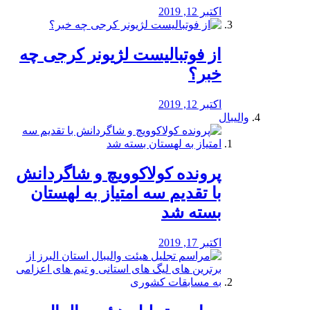
اکتبر 12, 2019
از فوتبالیست لژیونر کرجی چه
خبر؟
اکتبر 12, 2019
والیبال
پرونده کولاکوویچ و شاگردانش
با تقدیم سه امتیاز به لهستان
بسته شد
اکتبر 17, 2019