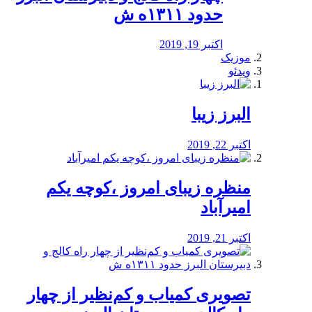
حدود ۱۳۱۱ه ش
اکتبر 19, 2019
موزیک
ویدئو
البرز زیبا
اکتبر 22, 2019
منظره‌‌ زیبای امروز ،کوچه یکم
امیرآباد
اکتبر 21, 2019
️تصویری کمیاب و کم‌نظیر از چهار