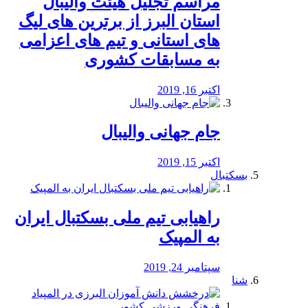
مراسم تجلیل هیئت والیبال
استان البرز از برترین های لیگ
های استانی و تیم های اعزامی
به مسابقات کشوری
اکتبر 16, 2019
جام جهانی والیبال
اکتبر 15, 2019
بسکتبال
راهیابی تیم ملی بسکتبال ایران
به المپیک
سپتامبر 24, 2019
شنا