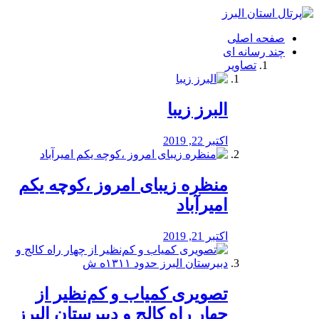
فصد
خون
صفحه اصلی
شرق
چند رسانه ای
تهران
تصاویر
خشکشویی
تصفیه
آب
البرز زیبا
طراحی
سایت
و
اکتبر 22, 2019
سئو
vip
منظره‌‌ زیبای امروز ،کوچه یکم
امیرآباد
اکتبر 21, 2019
️تصویری کمیاب و کم‌نظیر از
چهار راه كالج و دبيرستان البرز