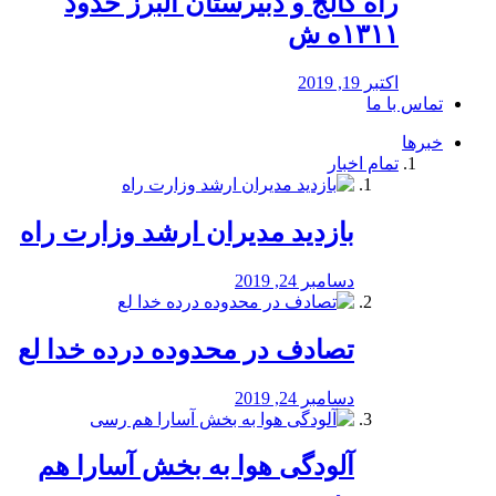
راه كالج و دبيرستان البرز حدود
۱۳۱۱ه ش
اکتبر 19, 2019
تماس با ما
خبرها
تمام اخبار
بازدید مدیران ارشد وزارت راه
دسامبر 24, 2019
تصادف در محدوده درده خدا لع
دسامبر 24, 2019
آلودگی هوا به بخش آسارا هم