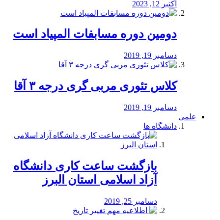
اکتبر 12, 2023
دومین دوره مسابفات المپیاد است
دسامبر 19, 2019
کلاس تئوری مربی گری درجه ۳ آقا
دسامبر 19, 2019
علمی
دانشگاه ها
بازگشت ساعت کاری دانشگاه
آزاد اسلامی استان البرز
دسامبر 25, 2019