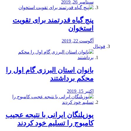
سپتامبر 26, 2019
پنج گیاه قدرتمند برای تقویت
استخوان
آگوست 22, 2019
فوتبال
بانوان استان البرزی گام اول را
محكم برداشتند
اکتبر 15, 2019
یوزپلنگان ایرانی با نتیجه عجیب
کامبوج را تسلیم خود کردند