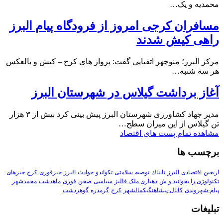
محمدیه و یک…
مسافران کرجی امروز از فرودگاه پیام البرز
راهی کیش شدند
مرکز البرز؛ منوچهر اتقیایی گفت: پرواز های کرج – کیش و بالعکس
هر سه شنبه…
آغاز برداشت گیلاس در شهرستان البرز
مدیر جهاد کشاورزی شهرستان البرز پیش بینی کرد بیش از ۳ هزار
تن گیلاس از این میزان سطح…
مشاهده تمام پست های اقتصاد
برچسب ها
اربعین
اقتصادی
البرز
تابناك
توصیه-سلامتی
تکواندو
حوادث-البرز
خبرفوری-کرج
خبرهای
تکنولوڑی را بخوانید و ش
دهیاری ملک فالیز
سیاسی
صحن
فوری
ماهدشت
محمدشهر
پیام-شهروندی
کانال-پیشاهنگیکمالشهر
کرج
گرمدره
گوهردشت
تبلیغات