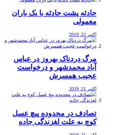
️حادثه پشت حادثه با یک باران
معمولی
اکتبر 22, 2019
مرگ دردناک بهروز در عباس
آباد محمدشهر و درخواست
عجیب همسرش
اکتبر 21, 2019
تصادف در محدوده پیچ عسل
کوچ به علت لغزندگی جاده
اکتبر 21, 2019