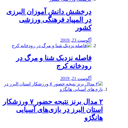
درخشش دانش آموزان البرزی
در المپیاد فرهنگی ورزشی
کشور
آگوست 23, 2019
️فاصله نزدیک شنا و مرگ در
رودخانه کرج
آگوست 21, 2019
۲ مدال برنز نتیجه حضور ۷ ورزشکار
استان البرز در بازی‌های آسیایی
هانگژو