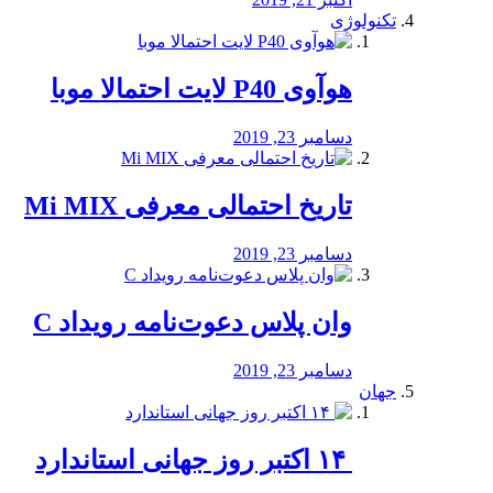
تکنولوژی
هوآوی P40 لایت احتمالا موبا
دسامبر 23, 2019
تاریخ احتمالی معرفی Mi MIX
دسامبر 23, 2019
وان پلاس دعوت‌نامه رویداد C
دسامبر 23, 2019
جهان
‏ ۱۴ اکتبر روز جهانی استاندارد