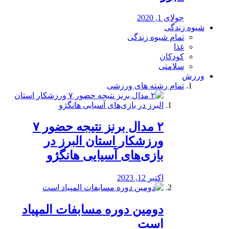
جولای 1, 2020
شیوه زندگی
تمام شیوه زندگی
غذا
کودکان
سلامتی
ورزش
تمام رشته های ورزشی
۲ مدال برنز نتیجه حضور ۷
ورزشکار استان البرز در
بازی‌های آسیایی هانگژو
اکتبر 12, 2023
دومین دوره مسابفات المپیاد
است