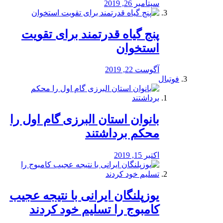
سپتامبر 26, 2019
پنج گیاه قدرتمند برای تقویت
استخوان
آگوست 22, 2019
فوتبال
بانوان استان البرزی گام اول را
محكم برداشتند
اکتبر 15, 2019
یوزپلنگان ایرانی با نتیجه عجیب
کامبوج را تسلیم خود کردند