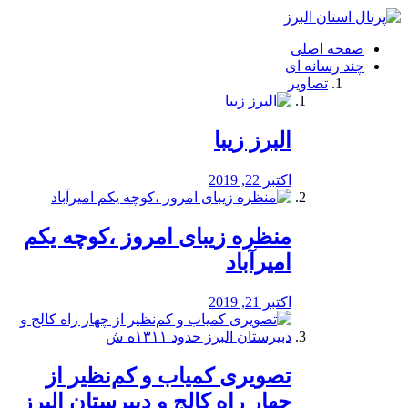
فصد
خون
صفحه اصلی
شرق
چند رسانه ای
تهران
تصاویر
خشکشویی
تصفیه
آب
البرز زیبا
طراحی
سایت
و
اکتبر 22, 2019
سئو
vip
منظره‌‌ زیبای امروز ،کوچه یکم
امیرآباد
اکتبر 21, 2019
️تصویری کمیاب و کم‌نظیر از
چهار راه كالج و دبيرستان البرز