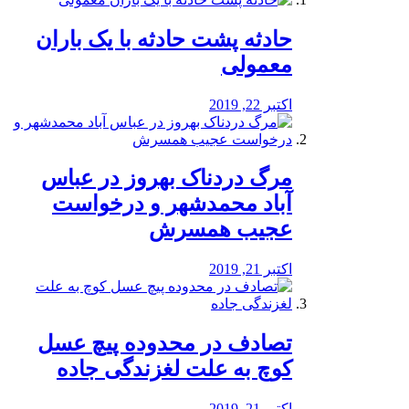
️حادثه پشت حادثه با یک باران
معمولی
اکتبر 22, 2019
مرگ دردناک بهروز در عباس
آباد محمدشهر و درخواست
عجیب همسرش
اکتبر 21, 2019
تصادف در محدوده پیچ عسل
کوچ به علت لغزندگی جاده
اکتبر 21, 2019