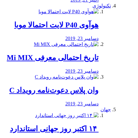
تکنولوژی
هوآوی P40 لایت احتمالا موبا
دسامبر 23, 2019
تاریخ احتمالی معرفی Mi MIX
دسامبر 23, 2019
وان پلاس دعوت‌نامه رویداد C
دسامبر 23, 2019
جهان
‏ ۱۴ اکتبر روز جهانی استاندارد