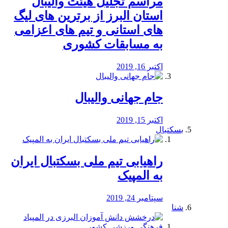
مراسم تجلیل هیئت والیبال
استان البرز از برترین های لیگ
های استانی و تیم های اعزامی
به مسابقات کشوری
اکتبر 16, 2019
جام جهانی والیبال
اکتبر 15, 2019
بسکتبال
راهیابی تیم ملی بسکتبال ایران
به المپیک
سپتامبر 24, 2019
شنا