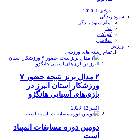
جولای 1, 2020
شیوه زندگی
تمام شیوه زندگی
غذا
کودکان
سلامتی
ورزش
تمام رشته های ورزشی
۲ مدال برنز نتیجه حضور ۷
ورزشکار استان البرز در
بازی‌های آسیایی هانگژو
اکتبر 12, 2023
دومین دوره مسابفات المپیاد
است