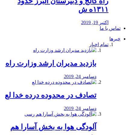
راه كالج و دبيرستان البرز حدود
۱۳۱۱ه ش
اکتبر 19, 2019
تماس با ما
خبرها
تمام اخبار
بازدید مدیران ارشد وزارت راه
دسامبر 24, 2019
تصادف در محدوده درده خدا لع
دسامبر 24, 2019
آلودگی هوا به بخش آسارا هم