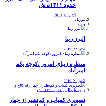
حدود ۱۳۱۱ه ش
اکتبر 19, 2019
موزیک
ویدئو
البرز زیبا
اکتبر 22, 2019
منظره‌‌ زیبای امروز ،کوچه یکم
امیرآباد
اکتبر 21, 2019
️تصویری کمیاب و کم‌نظیر از چهار