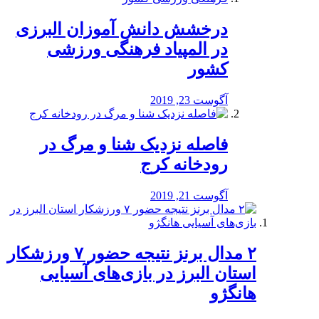
درخشش دانش آموزان البرزی
در المپیاد فرهنگی ورزشی
کشور
آگوست 23, 2019
️فاصله نزدیک شنا و مرگ در
رودخانه کرج
آگوست 21, 2019
۲ مدال برنز نتیجه حضور ۷ ورزشکار
استان البرز در بازی‌های آسیایی
هانگژو