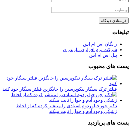
تبلیغات
رایگان اس ام اس
شرکت نرم افزاری مازندران
پنل اس ام اس
پست های محبوب
فیلتر ترک سیگار نیکوپرسین را جایگزین فیلتر سیگار خود کنید
دکتر جورجیا پردوم اسنادی را منتشر کرده که از لحاظ
ژنتیکی وجود آدم و حوا را ثابت میکند
پست های پربازدید