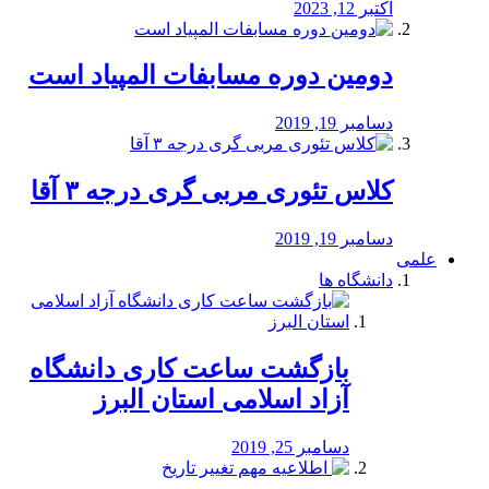
اکتبر 12, 2023
دومین دوره مسابفات المپیاد است
دسامبر 19, 2019
کلاس تئوری مربی گری درجه ۳ آقا
دسامبر 19, 2019
علمی
دانشگاه ها
بازگشت ساعت کاری دانشگاه
آزاد اسلامی استان البرز
دسامبر 25, 2019