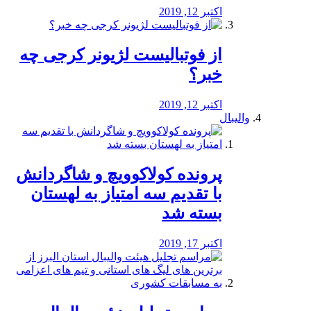
اکتبر 12, 2019
از فوتبالیست لژیونر کرجی چه
خبر؟
اکتبر 12, 2019
والیبال
پرونده کولاکوویچ و شاگردانش
با تقدیم سه امتیاز به لهستان
بسته شد
اکتبر 17, 2019