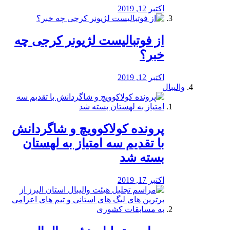
اکتبر 12, 2019
از فوتبالیست لژیونر کرجی چه
خبر؟
اکتبر 12, 2019
والیبال
پرونده کولاکوویچ و شاگردانش
با تقدیم سه امتیاز به لهستان
بسته شد
اکتبر 17, 2019