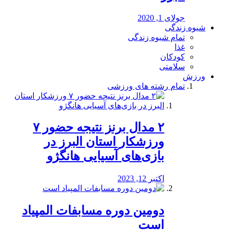
جولای 1, 2020
شیوه زندگی
تمام شیوه زندگی
غذا
کودکان
سلامتی
ورزش
تمام رشته های ورزشی
۲ مدال برنز نتیجه حضور ۷
ورزشکار استان البرز در
بازی‌های آسیایی هانگژو
اکتبر 12, 2023
دومین دوره مسابفات المپیاد
است