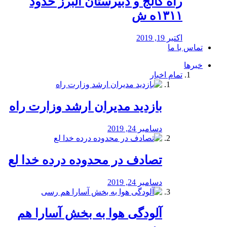
راه كالج و دبيرستان البرز حدود
۱۳۱۱ه ش
اکتبر 19, 2019
تماس با ما
خبرها
تمام اخبار
بازدید مدیران ارشد وزارت راه
دسامبر 24, 2019
تصادف در محدوده درده خدا لع
دسامبر 24, 2019
آلودگی هوا به بخش آسارا هم