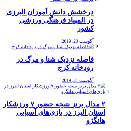
درخشش دانش آموزان البرزی
در المپیاد فرهنگی ورزشی
کشور
آگوست 23, 2019
️فاصله نزدیک شنا و مرگ در
رودخانه کرج
آگوست 21, 2019
۲ مدال برنز نتیجه حضور ۷ ورزشکار
استان البرز در بازی‌های آسیایی
هانگژو