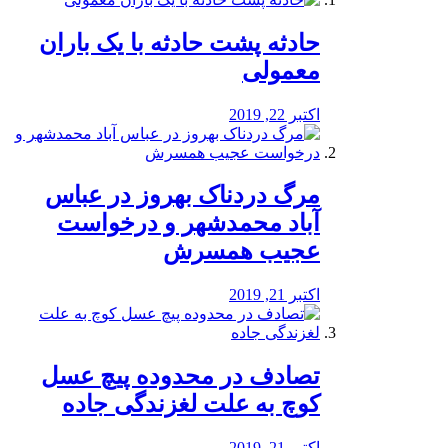
️حادثه پشت حادثه با یک باران
معمولی
اکتبر 22, 2019
مرگ دردناک بهروز در عباس
آباد محمدشهر و درخواست
عجیب همسرش
اکتبر 21, 2019
تصادف در محدوده پیچ عسل
کوچ به علت لغزندگی جاده
اکتبر 21, 2019