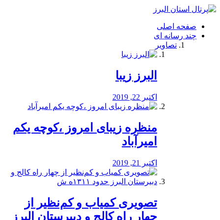
فصد
خون
صفحه اصلی
شرق
چند رسانه ای
تهران
تصاویر
خشکشویی
تصفیه
آب
البرز زیبا
طراحی
سایت
و
اکتبر 22, 2019
سئو
vip
منظره‌‌ زیبای امروز ،کوچه یکم
امیرآباد
اکتبر 21, 2019
️تصویری کمیاب و کم‌نظیر از
چهار راه كالج و دبيرستان البرز