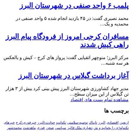
پلمب ۶ واحد صنفی در شهرستان البرز
محمد نصیری گفت: در ۴۵ بازدید انجام شده ۵ واحد صنفی در
محمدیه و یک…
مسافران کرجی امروز از فرودگاه پیام البرز
راهی کیش شدند
مرکز البرز؛ منوچهر اتقیایی گفت: پرواز های کرج – کیش و بالعکس
هر سه شنبه…
آغاز برداشت گیلاس در شهرستان البرز
مدیر جهاد کشاورزی شهرستان البرز پیش بینی کرد بیش از ۳ هزار
تن گیلاس از این میزان سطح…
مشاهده تمام پست های اقتصاد
برچسب ها
اربعین
اقتصادی
البرز
تابناك
توصیه-سلامتی
تکواندو
حوادث-البرز
خبرفوری-کرج
خبرهای
تکنولوڑی را بخوانید و ش
دهیاری ملک فالیز
سیاسی
صحن
فوری
ماهدشت
محمدشهر