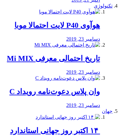
تکنولوژی
هوآوی P40 لایت احتمالا موبا
دسامبر 23, 2019
تاریخ احتمالی معرفی Mi MIX
دسامبر 23, 2019
وان پلاس دعوت‌نامه رویداد C
دسامبر 23, 2019
جهان
‏ ۱۴ اکتبر روز جهانی استاندارد