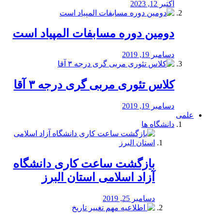
اکتبر 12, 2023
دومین دوره مسابفات المپیاد است
دسامبر 19, 2019
کلاس تئوری مربی گری درجه ۳ آقا
دسامبر 19, 2019
علمی
دانشگاه ها
بازگشت ساعت کاری دانشگاه
آزاد اسلامی استان البرز
دسامبر 25, 2019