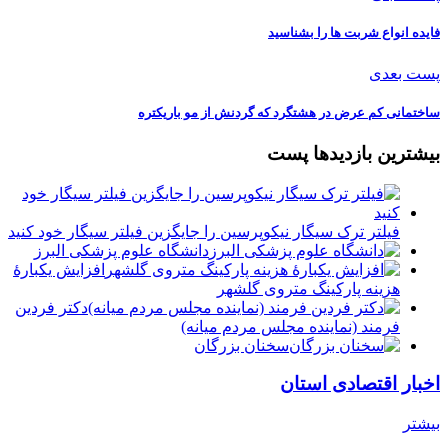
فایده انواع شربت ها را بشناسید
پست بعدی
ساختمانی کم عرض در هشتگرد که گردنش از مو باریکتره
بیشترین بازدیدها پست
فیلتر ترک سیگار نیکوپرسین را جایگزین فیلتر سیگار خود کنید
دانشگاه علوم پزشکی البرز
افزایش یکبارۀ
هزینه پارکینگ متروی گلشهر
دكتر فردين
فرمند (نماينده مجلس مردم میانه)
سخنان بزرگان
اخبار اقتصادی استان
بیشتر