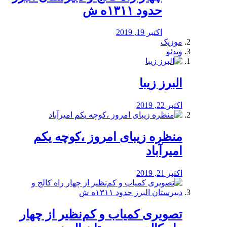
حدود ۱۳۱۱ه ش
اکتبر 19, 2019
موزیک
ویدئو
البرز زیبا
اکتبر 22, 2019
منظره‌‌ زیبای امروز ،کوچه یکم
امیرآباد
اکتبر 21, 2019
️تصویری کمیاب و کم‌نظیر از چهار