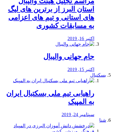
مراسم تجلیل هیئت والیبال
استان البرز از برترین های لیگ
های استانی و تیم های اعزامی
به مسابقات کشوری
اکتبر 16, 2019
جام جهانی والیبال
اکتبر 15, 2019
بسکتبال
راهیابی تیم ملی بسکتبال ایران
به المپیک
سپتامبر 24, 2019
شنا