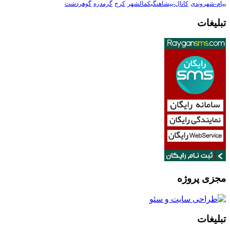
پیام-شهروندی
کانال-پیشاهنگیکمالشهر
کرج
گرمدره
گوهردشت
تبلیغات
مجزی پروژه
تبلیغات