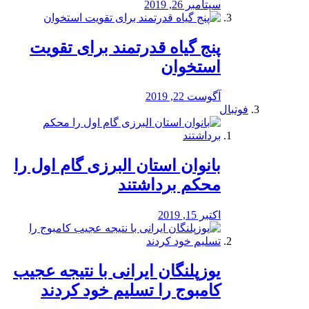
سپتامبر 26, 2019
پنج گیاه قدرتمند برای تقویت
استخوان
آگوست 22, 2019
فوتبال
بانوان استان البرزی گام اول را
محكم برداشتند
اکتبر 15, 2019
یوزپلنگان ایرانی با نتیجه عجیب
کامبوج را تسلیم خود کردند