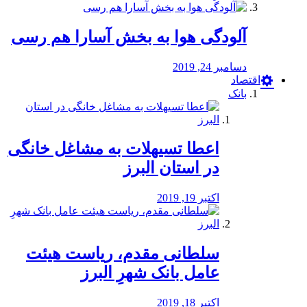
آلودگی هوا به بخش آسارا هم رسی
دسامبر 24, 2019
اقتصاد
بانک
️اعطا تسیهلات به مشاغل خانگی
در استان البرز
اکتبر 19, 2019
سلطانی مقدم، ریاست هیئت
عامل بانک شهرِ البرز
اکتبر 18, 2019