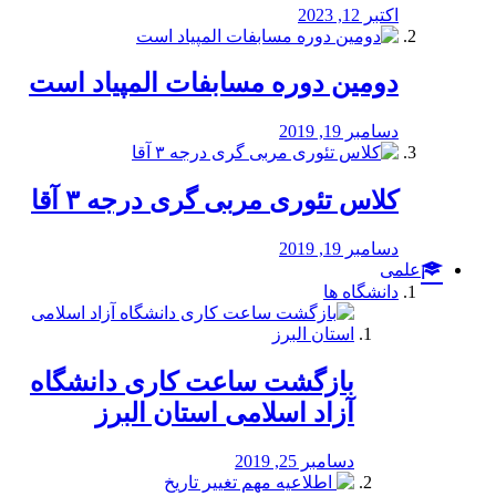
اکتبر 12, 2023
دومین دوره مسابفات المپیاد است
دسامبر 19, 2019
کلاس تئوری مربی گری درجه ۳ آقا
دسامبر 19, 2019
علمی
دانشگاه ها
بازگشت ساعت کاری دانشگاه
آزاد اسلامی استان البرز
دسامبر 25, 2019