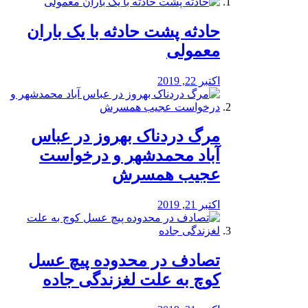
️حادثه پشت حادثه با یک باران
معمولی
اکتبر 22, 2019
مرگ دردناک بهروز در عباس
آباد محمدشهر و درخواست
عجیب همسرش
اکتبر 21, 2019
تصادف در محدوده پیچ عسل
کوچ به علت لغزندگی جاده