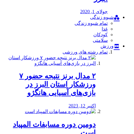
جولای 1, 2020
شیوه زندگی
تمام شیوه زندگی
غذا
کودکان
سلامتی
ورزش
تمام رشته های ورزشی
۲ مدال برنز نتیجه حضور ۷
ورزشکار استان البرز در
بازی‌های آسیایی هانگژو
اکتبر 12, 2023
دومین دوره مسابفات المپیاد
است