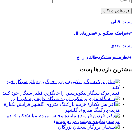
پست قبلی
✅#ترافیک_سنگین در #محورهای_ال
پست بعدی
♦️خطر مسیر هشتگرد-طالقان را اع
بیشترین بازدیدها پست
فیلتر ترک سیگار نیکوپرسین را جایگزین فیلتر سیگار خود کنید
دانشگاه علوم پزشکی البرز
افزایش یکبارۀ
هزینه پارکینگ متروی گلشهر
دكتر فردين
فرمند (نماينده مجلس مردم میانه)
سخنان بزرگان