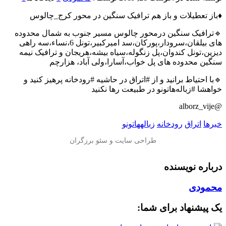
♦️باز تعطیلات و باز هم ترافیک سنگین در محور کرج_چالوس
🔹ترافیک سنگین درمحور چالوس مسیر جنوب به شمال محدوده
های بیلقان،سرودار،پورکان،سد امیرکبیر،تونل 6،نساء،سه راهی
دیزین،تونل کندوان،پل زنگوله،سیاه بیشه،هریجان و ترافیک نیمه
سنگین محدوده های پل خواب،آسارا،ولی آباد، هزارچم
🔹با احتیاط برانید و از #اتراق در حاشیه #رودخانه پرهیز کنید و
خواهشا #زباله‌هاتونو در طبیعت رها نکنید
@alborz_vije
خبرها
اتراق
رودخانه
زبالههاتونو
درباره نویسنده
محمودی
یک پیشنهاد برای شما: