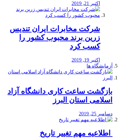
اکتبر 21, 2019
شرکت مخابرات ایران تندیس
زرین برند محبوب کشور را
کسب کرد
اکتبر 19, 2019
آزمایشگاه ها
بازگشت ساعت کاری دانشگاه آزاد
اسلامی استان البرز
دسامبر 25, 2019
️ اطلاعیه مهم تغییر تاریخ