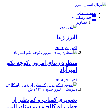
فصد
خون
صفحه اصلی
شرق
چند رسانه ای
تهران
تصاویر
خشکشویی
تصفیه
آب
البرز زیبا
طراحی
سایت
و
اکتبر 22, 2019
سئو
vip
منظره‌‌ زیبای امروز ،کوچه یکم
امیرآباد
اکتبر 21, 2019
️تصویری کمیاب و کم‌نظیر از
چهار راه كالج و دبيرستان البرز