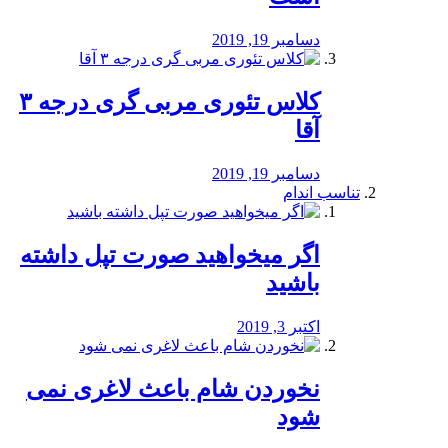
دسامبر 19, 2019
کلاس تئوری مربی گری درجه ۳
آقا
دسامبر 19, 2019
تناسب اندام
اگر میخواهید صورت تپل داشته
باشید
اکتبر 3, 2019
نخوردن شام باعث لاغری نمی
‌شود