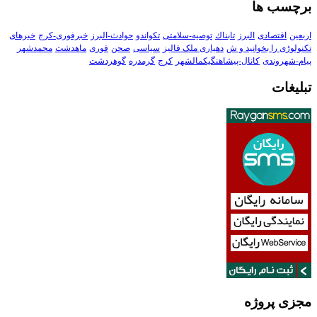
برچسب ها
اربعین
اقتصادی
البرز
تابناك
توصیه-سلامتی
تکواندو
حوادث-البرز
خبرفوری-کرج
خبرهای
تکنولوڑی را بخوانید و ش
دهیاری ملک فالیز
سیاسی
صحن
فوری
ماهدشت
محمدشهر
پیام-شهروندی
کانال-پیشاهنگیکمالشهر
کرج
گرمدره
گوهردشت
تبلیغات
مجزی پروژه