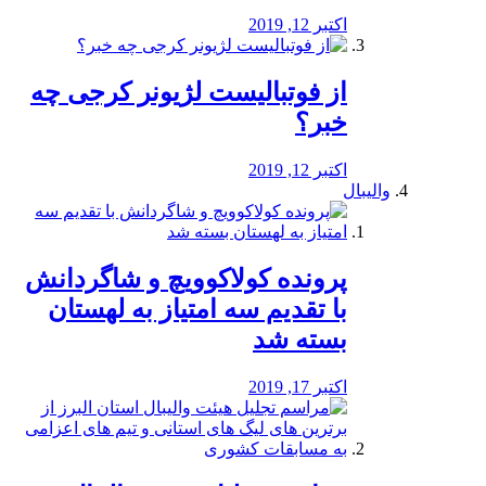
اکتبر 12, 2019
از فوتبالیست لژیونر کرجی چه
خبر؟
اکتبر 12, 2019
والیبال
پرونده کولاکوویچ و شاگردانش
با تقدیم سه امتیاز به لهستان
بسته شد
اکتبر 17, 2019