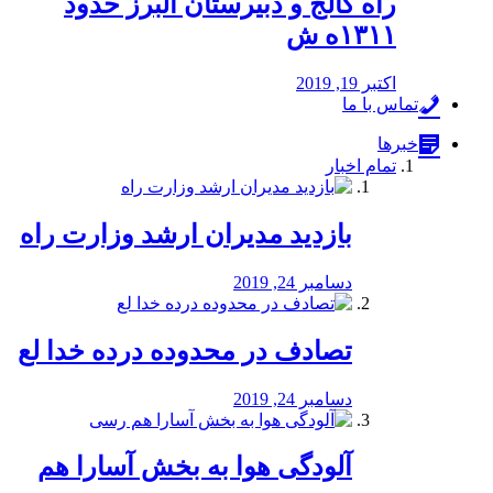
راه كالج و دبيرستان البرز حدود
۱۳۱۱ه ش
اکتبر 19, 2019
تماس با ما
خبرها
تمام اخبار
بازدید مدیران ارشد وزارت راه
دسامبر 24, 2019
تصادف در محدوده درده خدا لع
دسامبر 24, 2019
آلودگی هوا به بخش آسارا هم