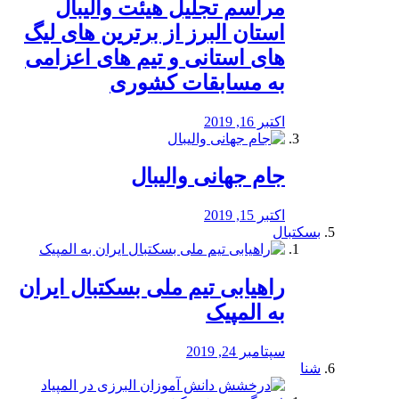
مراسم تجلیل هیئت والیبال
استان البرز از برترین های لیگ
های استانی و تیم های اعزامی
به مسابقات کشوری
اکتبر 16, 2019
جام جهانی والیبال
اکتبر 15, 2019
بسکتبال
راهیابی تیم ملی بسکتبال ایران
به المپیک
سپتامبر 24, 2019
شنا