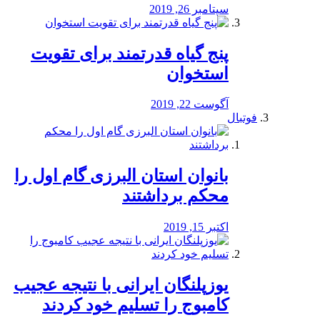
سپتامبر 26, 2019
پنج گیاه قدرتمند برای تقویت
استخوان
آگوست 22, 2019
فوتبال
بانوان استان البرزی گام اول را
محكم برداشتند
اکتبر 15, 2019
یوزپلنگان ایرانی با نتیجه عجیب
کامبوج را تسلیم خود کردند