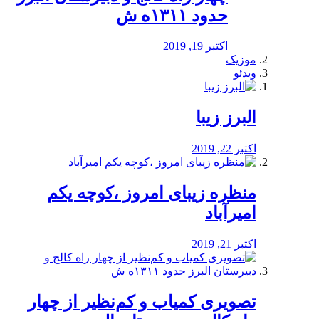
حدود ۱۳۱۱ه ش
اکتبر 19, 2019
موزیک
ویدئو
البرز زیبا
اکتبر 22, 2019
منظره‌‌ زیبای امروز ،کوچه یکم
امیرآباد
اکتبر 21, 2019
️تصویری کمیاب و کم‌نظیر از چهار