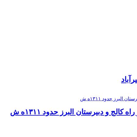
رآباد
كالج و دبيرستان البرز حدود ۱۳۱۱ه ش