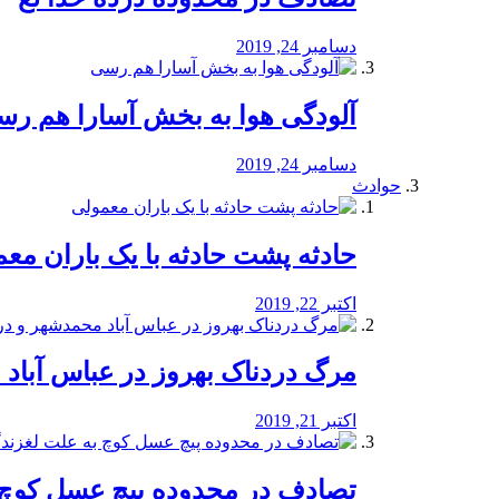
دسامبر 24, 2019
آلودگی هوا به بخش آسارا هم ر
دسامبر 24, 2019
حوادث
️حادثه پشت حادثه با یک باران مع
اکتبر 22, 2019
مرگ دردناک بهروز در عباس آب
اکتبر 21, 2019
تصادف در محدوده پیچ عسل کوچ 