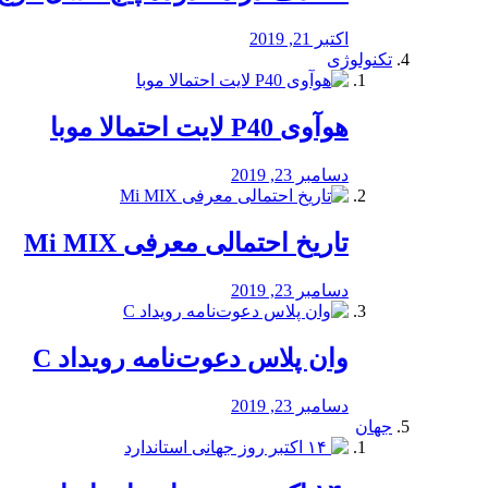
اکتبر 21, 2019
تکنولوژی
هوآوی P40 لایت احتمالا موبا
دسامبر 23, 2019
تاریخ احتمالی معرفی Mi MIX
دسامبر 23, 2019
وان پلاس دعوت‌نامه رویداد C
دسامبر 23, 2019
جهان