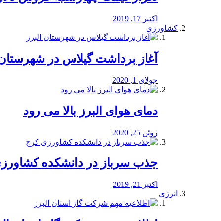
اکتبر 17, 2019
کشاورزی
آغاز برداشت گیلاس در شهرستان 
جولای 1, 2020
دمای هوای البرز بالا می رود
ژوئن 25, 2020
جذب سرباز در دانشکده کشاورز
اکتبر 21, 2019
انرژی