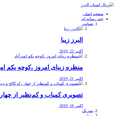
فصد
خون
صفحه اصلی
شرق
چند رسانه ای
تهران
تصاویر
خشکشویی
تصفیه
آب
البرز زیبا
طراحی
سایت
و
اکتبر 22, 2019
سئو
vip
منظره‌‌ زیبای امروز ،کوچه یکم امی
اکتبر 21, 2019
️تصویری کمیاب و کم‌نظیر از چهار راه 
اکتبر 19, 2019
موزیک
ویدئو