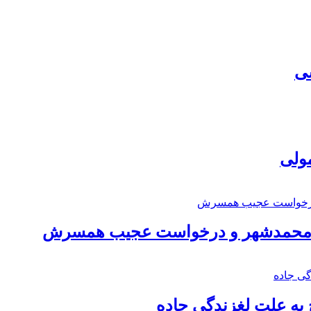
سی
مولی
اد محمدشهر و درخواست عجیب همسرش
به علت لغزندگی جاده