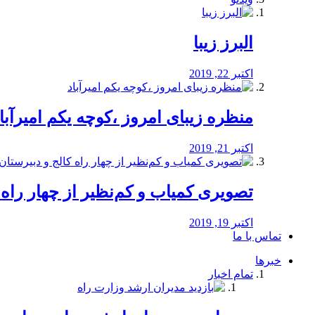
البرز زیبا
اکتبر 22, 2019
منظره‌‌ زیبای امروز ،کوچه یکم امیرآبا
اکتبر 21, 2019
️تصویری کمیاب و کم‌نظیر از چهار راه كالج
اکتبر 19, 2019
تماس با ما
خبرها
تمام اخبار