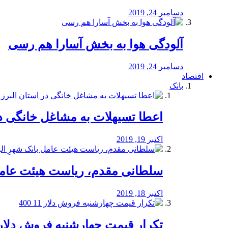
دسامبر 24, 2019
آلودگی هوا به بخش آسارا هم رسی
دسامبر 24, 2019
اقتصاد
بانک
️اعطا تسیهلات به مشاغل خانگی در
اکتبر 19, 2019
سلطانی مقدم، ریاست هیئت عامل 
اکتبر 18, 2019
تکرار قیمت چهارشنبه فروش دلار 11 00