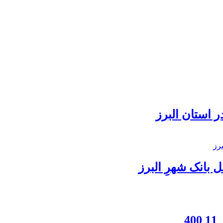
 استان البرز
بانک شهرِ البرز
4