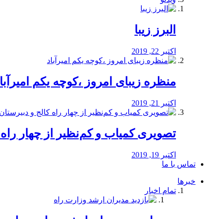
البرز زیبا
اکتبر 22, 2019
منظره‌‌ زیبای امروز ،کوچه یکم امیرآبا
اکتبر 21, 2019
️تصویری کمیاب و کم‌نظیر از چهار راه كالج
اکتبر 19, 2019
تماس با ما
خبرها
تمام اخبار