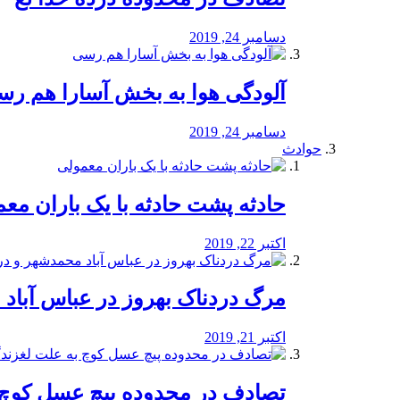
دسامبر 24, 2019
آلودگی هوا به بخش آسارا هم ر
دسامبر 24, 2019
حوادث
️حادثه پشت حادثه با یک باران مع
اکتبر 22, 2019
مرگ دردناک بهروز در عباس آب
اکتبر 21, 2019
تصادف در محدوده پیچ عسل کوچ 