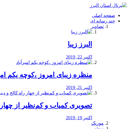
فصد
خون
صفحه اصلی
شرق
چند رسانه ای
تهران
تصاویر
خشکشویی
تصفیه
آب
البرز زیبا
طراحی
سایت
و
اکتبر 22, 2019
سئو
vip
منظره‌‌ زیبای امروز ،کوچه یکم امی
اکتبر 21, 2019
️تصویری کمیاب و کم‌نظیر از چهار راه 
اکتبر 19, 2019
موزیک
ویدئو