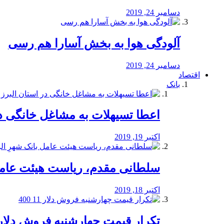
دسامبر 24, 2019
آلودگی هوا به بخش آسارا هم رسی
دسامبر 24, 2019
اقتصاد
بانک
️اعطا تسیهلات به مشاغل خانگی در
اکتبر 19, 2019
سلطانی مقدم، ریاست هیئت عامل 
اکتبر 18, 2019
تکرار قیمت چهارشنبه فروش دلار 11 00