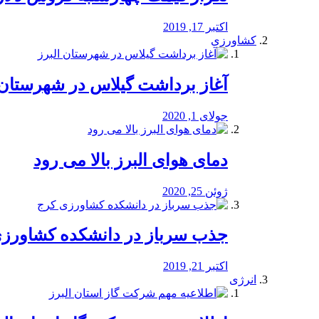
اکتبر 17, 2019
کشاورزی
آغاز برداشت گیلاس در شهرستان 
جولای 1, 2020
دمای هوای البرز بالا می رود
ژوئن 25, 2020
جذب سرباز در دانشکده کشاورز
اکتبر 21, 2019
انرژی