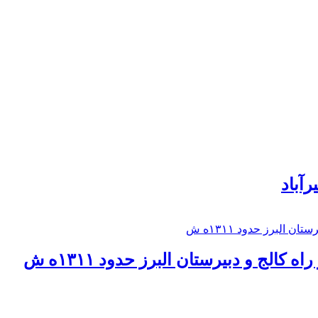
رآباد
كالج و دبيرستان البرز حدود ۱۳۱۱ه ش