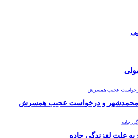
سی
مولی
اد محمدشهر و درخواست عجیب همسرش
به علت لغزندگی جاده