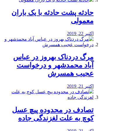
️حادثه پشت حادثه با یک باران
معمولی
اکتبر 22, 2019
مرگ دردناک بهروز در عباس
آباد محمدشهر و درخواست
عجیب همسرش
اکتبر 21, 2019
تصادف در محدوده پیچ عسل
کوچ به علت لغزندگی جاده
اکتبر 21, 2019