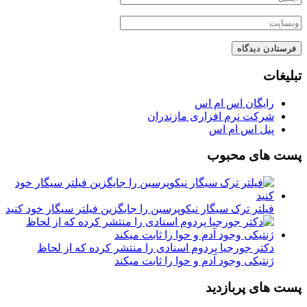
تبلیغات
رایگان اس ام اس
شرکت نرم افزاری مازندران
پنل اس ام اس
پست های محبوب
فیلتر ترک سیگار نیکوپرسین را جایگزین فیلتر سیگار خود کنید
دکتر جورجیا پردوم اسنادی را منتشر کرده که از لحاظ
ژنتیکی وجود آدم و حوا را ثابت میکند
پست های پربازدید