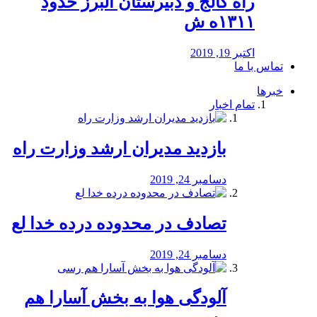
راه كالج و دبيرستان البرز حدود
۱۳۱۱ه ش
اکتبر 19, 2019
تماس با ما
خبرها
تمام اخبار
بازدید مدیران ارشد وزارت راه
دسامبر 24, 2019
تصادف در محدوده درده خدا لع
دسامبر 24, 2019
آلودگی هوا به بخش آسارا هم