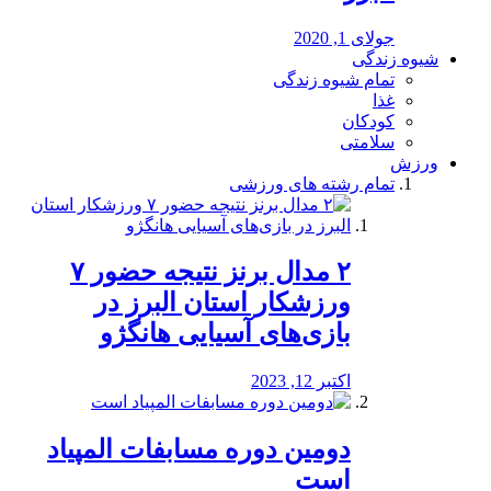
جولای 1, 2020
شیوه زندگی
تمام شیوه زندگی
غذا
کودکان
سلامتی
ورزش
تمام رشته های ورزشی
۲ مدال برنز نتیجه حضور ۷
ورزشکار استان البرز در
بازی‌های آسیایی هانگژو
اکتبر 12, 2023
دومین دوره مسابفات المپیاد
است