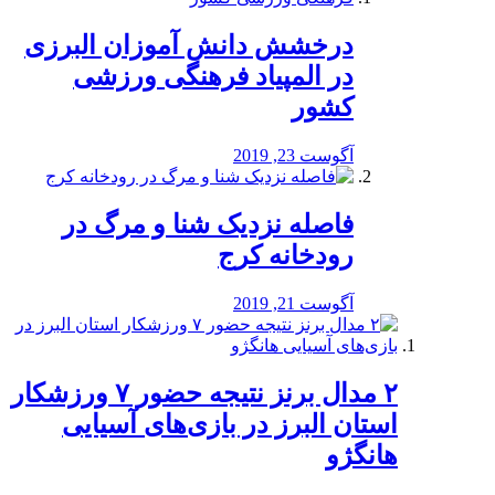
درخشش دانش آموزان البرزی
در المپیاد فرهنگی ورزشی
کشور
آگوست 23, 2019
️فاصله نزدیک شنا و مرگ در
رودخانه کرج
آگوست 21, 2019
۲ مدال برنز نتیجه حضور ۷ ورزشکار
استان البرز در بازی‌های آسیایی
هانگژو