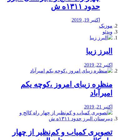
حدود ۱۳۱۱ه ش
اکتبر 19, 2019
موزیک
ویدئو
البرز زیبا
اکتبر 22, 2019
منظره‌‌ زیبای امروز ،کوچه یکم
امیرآباد
اکتبر 21, 2019
️تصویری کمیاب و کم‌نظیر از چهار