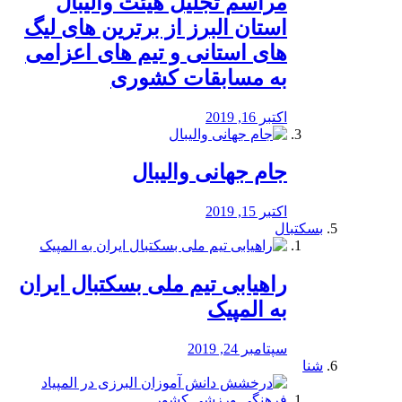
مراسم تجلیل هیئت والیبال
استان البرز از برترین های لیگ
های استانی و تیم های اعزامی
به مسابقات کشوری
اکتبر 16, 2019
جام جهانی والیبال
اکتبر 15, 2019
بسکتبال
راهیابی تیم ملی بسکتبال ایران
به المپیک
سپتامبر 24, 2019
شنا