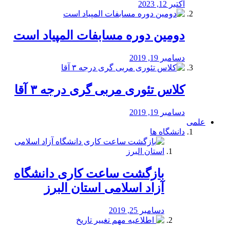
اکتبر 12, 2023
دومین دوره مسابفات المپیاد است
دسامبر 19, 2019
کلاس تئوری مربی گری درجه ۳ آقا
دسامبر 19, 2019
علمی
دانشگاه ها
بازگشت ساعت کاری دانشگاه
آزاد اسلامی استان البرز
دسامبر 25, 2019