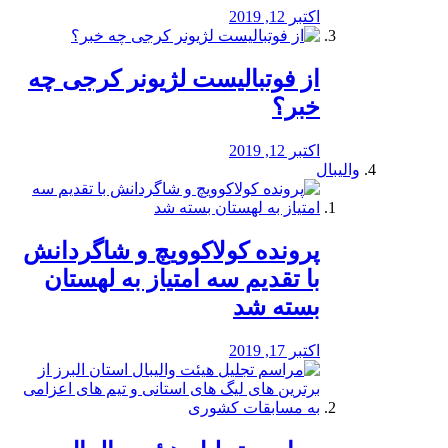
اکتبر 12, 2019
از فوتبالیست لژیونر کرجی چه
خبر؟
اکتبر 12, 2019
والیبال
پرونده کولاکوویچ و شاگردانش
با تقدیم سه امتیاز به لهستان
بسته شد
اکتبر 17, 2019