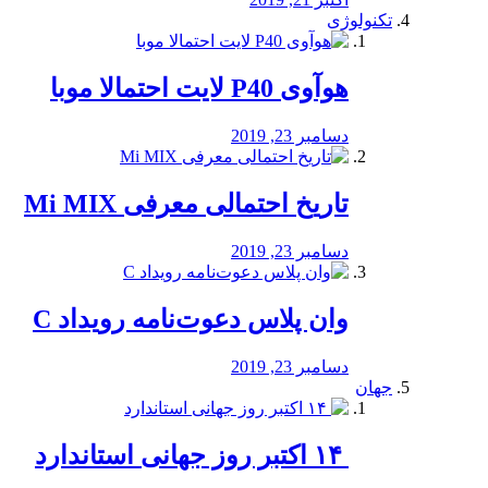
تکنولوژی
هوآوی P40 لایت احتمالا موبا
دسامبر 23, 2019
تاریخ احتمالی معرفی Mi MIX
دسامبر 23, 2019
وان پلاس دعوت‌نامه رویداد C
دسامبر 23, 2019
جهان
‏ ۱۴ اکتبر روز جهانی استاندارد