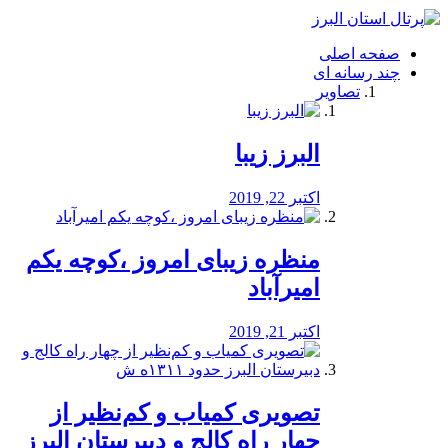
فصد
خون
صفحه اصلی
شرق
چند رسانه ای
تهران
تصاویر
خشکشویی
تصفیه
آب
البرز زیبا
طراحی
سایت
و
اکتبر 22, 2019
سئو
vip
منظره‌‌ زیبای امروز ،کوچه یکم
امیرآباد
اکتبر 21, 2019
️تصویری کمیاب و کم‌نظیر از
چهار راه كالج و دبيرستان البرز