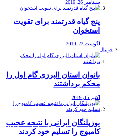
سپتامبر 26, 2019
پنج گیاه قدرتمند برای تقویت
استخوان
آگوست 22, 2019
فوتبال
بانوان استان البرزی گام اول را
محكم برداشتند
اکتبر 15, 2019
یوزپلنگان ایرانی با نتیجه عجیب
کامبوج را تسلیم خود کردند