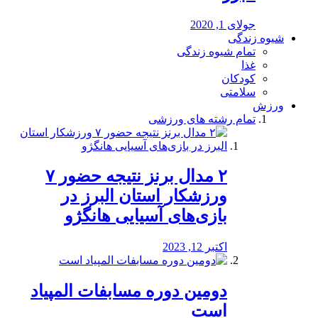
جولای 1, 2020
شیوه زندگی
تمام شیوه زندگی
غذا
کودکان
سلامتی
ورزش
تمام رشته های ورزشی
۲ مدال برنز نتیجه حضور ۷
ورزشکار استان البرز در
بازی‌های آسیایی هانگژو
اکتبر 12, 2023
دومین دوره مسابفات المپیاد
است