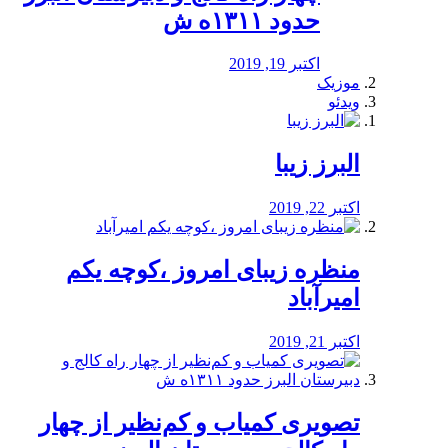
حدود ۱۳۱۱ه ش
اکتبر 19, 2019
موزیک
ویدئو
البرز زیبا
اکتبر 22, 2019
منظره‌‌ زیبای امروز ،کوچه یکم
امیرآباد
اکتبر 21, 2019
️تصویری کمیاب و کم‌نظیر از چهار