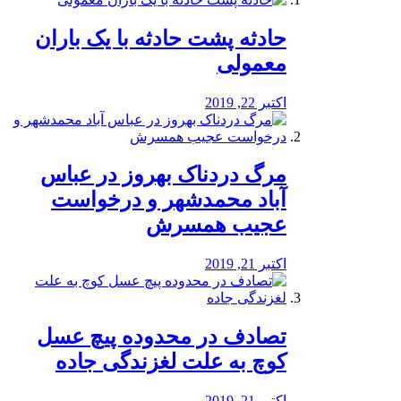
️حادثه پشت حادثه با یک باران
معمولی
اکتبر 22, 2019
مرگ دردناک بهروز در عباس
آباد محمدشهر و درخواست
عجیب همسرش
اکتبر 21, 2019
تصادف در محدوده پیچ عسل
کوچ به علت لغزندگی جاده
اکتبر 21, 2019