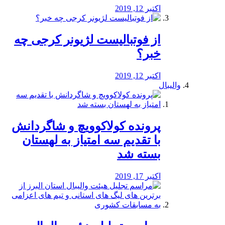
اکتبر 12, 2019
از فوتبالیست لژیونر کرجی چه
خبر؟
اکتبر 12, 2019
والیبال
پرونده کولاکوویچ و شاگردانش
با تقدیم سه امتیاز به لهستان
بسته شد
اکتبر 17, 2019