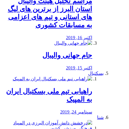
مراسم تجلیل هیئت والیبال
استان البرز از برترین های لیگ
های استانی و تیم های اعزامی
به مسابقات کشوری
اکتبر 16, 2019
جام جهانی والیبال
اکتبر 15, 2019
بسکتبال
راهیابی تیم ملی بسکتبال ایران
به المپیک
سپتامبر 24, 2019
شنا