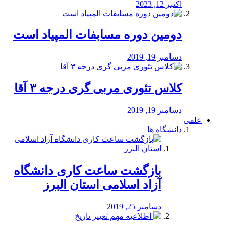
اکتبر 12, 2023
دومین دوره مسابفات المپیاد است
دسامبر 19, 2019
کلاس تئوری مربی گری درجه ۳ آقا
دسامبر 19, 2019
علمی
دانشگاه ها
بازگشت ساعت کاری دانشگاه
آزاد اسلامی استان البرز
دسامبر 25, 2019