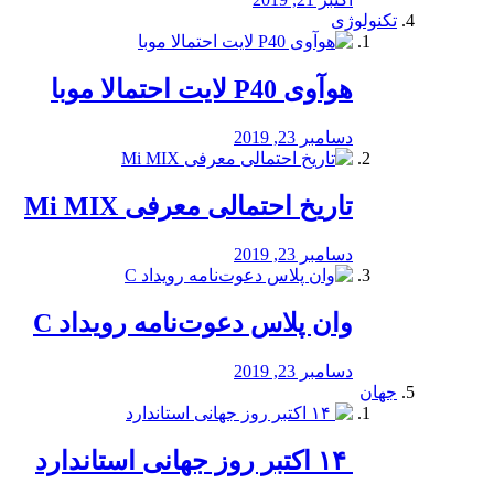
تکنولوژی
هوآوی P40 لایت احتمالا موبا
دسامبر 23, 2019
تاریخ احتمالی معرفی Mi MIX
دسامبر 23, 2019
وان پلاس دعوت‌نامه رویداد C
دسامبر 23, 2019
جهان
‏ ۱۴ اکتبر روز جهانی استاندارد