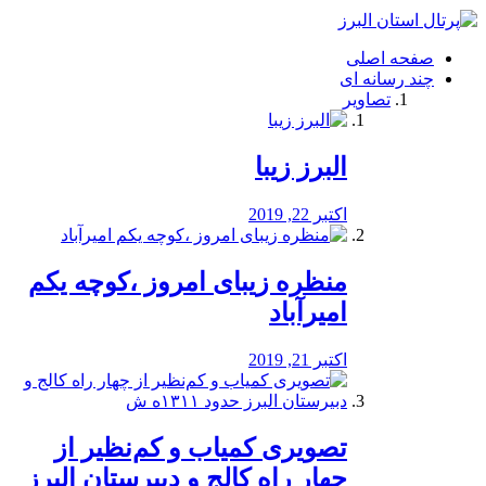
فصد
خون
صفحه اصلی
شرق
چند رسانه ای
تهران
تصاویر
خشکشویی
تصفیه
آب
البرز زیبا
طراحی
سایت
و
اکتبر 22, 2019
سئو
vip
منظره‌‌ زیبای امروز ،کوچه یکم
امیرآباد
اکتبر 21, 2019
️تصویری کمیاب و کم‌نظیر از
چهار راه كالج و دبيرستان البرز