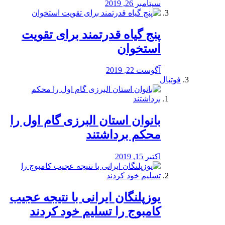
سپتامبر 26, 2019
پنج گیاه قدرتمند برای تقویت
استخوان
آگوست 22, 2019
فوتبال
بانوان استان البرزی گام اول را
محكم برداشتند
اکتبر 15, 2019
یوزپلنگان ایرانی با نتیجه عجیب
کامبوج را تسلیم خود کردند