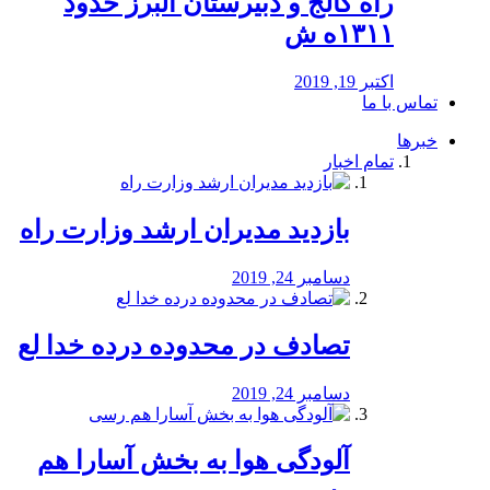
راه كالج و دبيرستان البرز حدود
۱۳۱۱ه ش
اکتبر 19, 2019
تماس با ما
خبرها
تمام اخبار
بازدید مدیران ارشد وزارت راه
دسامبر 24, 2019
تصادف در محدوده درده خدا لع
دسامبر 24, 2019
آلودگی هوا به بخش آسارا هم