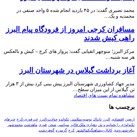
محمد نصیری گفت: در ۴۵ بازدید انجام شده ۵ واحد صنفی در
محمدیه و یک…
مسافران کرجی امروز از فرودگاه پیام البرز
راهی کیش شدند
مرکز البرز؛ منوچهر اتقیایی گفت: پرواز های کرج – کیش و بالعکس
هر سه شنبه…
آغاز برداشت گیلاس در شهرستان البرز
مدیر جهاد کشاورزی شهرستان البرز پیش بینی کرد بیش از ۳ هزار
تن گیلاس از این میزان سطح…
مشاهده تمام پست های اقتصاد
برچسب ها
اربعین
اقتصادی
البرز
تابناك
توصیه-سلامتی
تکواندو
حوادث-البرز
خبرفوری-کرج
خبرهای
تکنولوڑی را بخوانید و ش
دهیاری ملک فالیز
سیاسی
صحن
فوری
ماهدشت
محمدشهر
پیام-شهروندی
کانال-پیشاهنگیکمالشهر
کرج
گرمدره
گوهردشت