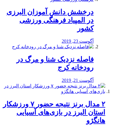
درخشش دانش آموزان البرزی
در المپیاد فرهنگی ورزشی
کشور
آگوست 23, 2019
️فاصله نزدیک شنا و مرگ در
رودخانه کرج
آگوست 21, 2019
۲ مدال برنز نتیجه حضور ۷ ورزشکار
استان البرز در بازی‌های آسیایی
هانگژو