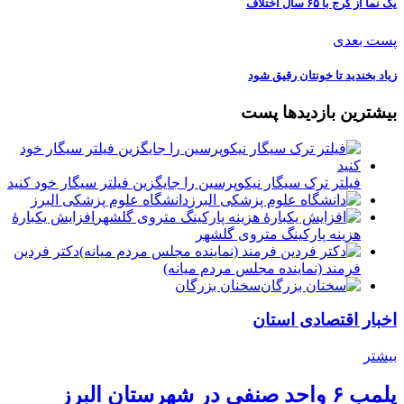
یک نما از کرج با ۶۵ سال اختلاف
پست بعدی
زیاد بخندید تا خونتان رقیق شود
بیشترین بازدیدها پست
فیلتر ترک سیگار نیکوپرسین را جایگزین فیلتر سیگار خود کنید
دانشگاه علوم پزشکی البرز
افزایش یکبارۀ
هزینه پارکینگ متروی گلشهر
دكتر فردين
فرمند (نماينده مجلس مردم میانه)
سخنان بزرگان
اخبار اقتصادی استان
بیشتر
پلمب ۶ واحد صنفی در شهرستان البرز