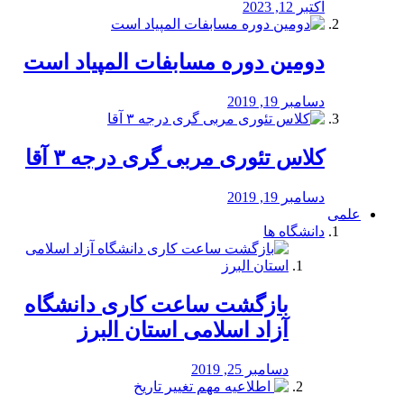
اکتبر 12, 2023
دومین دوره مسابفات المپیاد است
دسامبر 19, 2019
کلاس تئوری مربی گری درجه ۳ آقا
دسامبر 19, 2019
علمی
دانشگاه ها
بازگشت ساعت کاری دانشگاه
آزاد اسلامی استان البرز
دسامبر 25, 2019