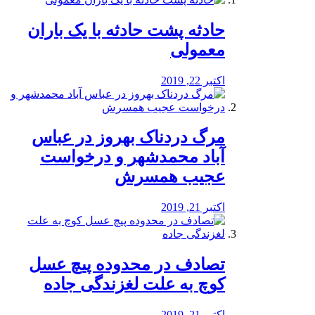
️حادثه پشت حادثه با یک باران
معمولی
اکتبر 22, 2019
مرگ دردناک بهروز در عباس
آباد محمدشهر و درخواست
عجیب همسرش
اکتبر 21, 2019
تصادف در محدوده پیچ عسل
کوچ به علت لغزندگی جاده
اکتبر 21, 2019