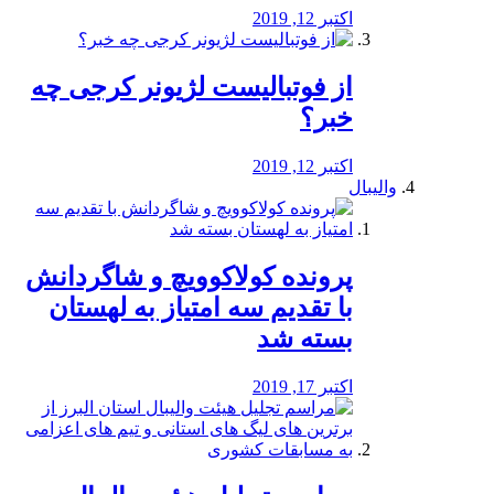
اکتبر 12, 2019
از فوتبالیست لژیونر کرجی چه
خبر؟
اکتبر 12, 2019
والیبال
پرونده کولاکوویچ و شاگردانش
با تقدیم سه امتیاز به لهستان
بسته شد
اکتبر 17, 2019