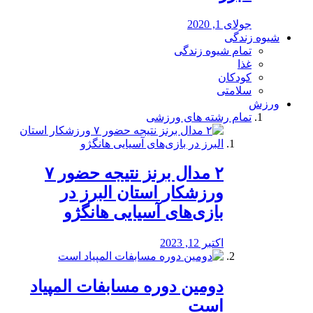
جولای 1, 2020
شیوه زندگی
تمام شیوه زندگی
غذا
کودکان
سلامتی
ورزش
تمام رشته های ورزشی
۲ مدال برنز نتیجه حضور ۷
ورزشکار استان البرز در
بازی‌های آسیایی هانگژو
اکتبر 12, 2023
دومین دوره مسابفات المپیاد
است