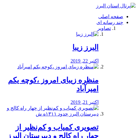
فصد
خون
صفحه اصلی
شرق
چند رسانه ای
تهران
تصاویر
خشکشویی
تصفیه
آب
البرز زیبا
طراحی
سایت
و
اکتبر 22, 2019
سئو
vip
منظره‌‌ زیبای امروز ،کوچه یکم
امیرآباد
اکتبر 21, 2019
️تصویری کمیاب و کم‌نظیر از
چهار راه كالج و دبيرستان البرز