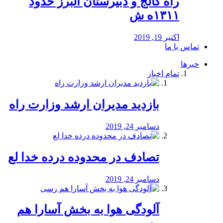
راه كالج و دبيرستان البرز حدود
۱۳۱۱ه ش
اکتبر 19, 2019
تماس با ما
خبرها
تمام اخبار
بازدید مدیران ارشد وزارت راه
دسامبر 24, 2019
تصادف در محدوده درده خدا لع
دسامبر 24, 2019
آلودگی هوا به بخش آسارا هم