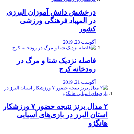
درخشش دانش آموزان البرزی
در المپیاد فرهنگی ورزشی
کشور
آگوست 23, 2019
️فاصله نزدیک شنا و مرگ در
رودخانه کرج
آگوست 21, 2019
۲ مدال برنز نتیجه حضور ۷ ورزشکار
استان البرز در بازی‌های آسیایی
هانگژو