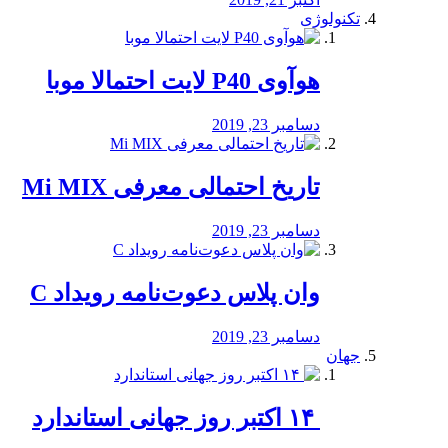
تکنولوژی
هوآوی P40 لایت احتمالا موبا
دسامبر 23, 2019
تاریخ احتمالی معرفی Mi MIX
دسامبر 23, 2019
وان پلاس دعوت‌نامه رویداد C
دسامبر 23, 2019
جهان
‏ ۱۴ اکتبر روز جهانی استاندارد