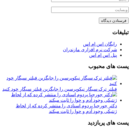
تبلیغات
رایگان اس ام اس
شرکت نرم افزاری مازندران
پنل اس ام اس
پست های محبوب
فیلتر ترک سیگار نیکوپرسین را جایگزین فیلتر سیگار خود کنید
دکتر جورجیا پردوم اسنادی را منتشر کرده که از لحاظ
ژنتیکی وجود آدم و حوا را ثابت میکند
پست های پربازدید