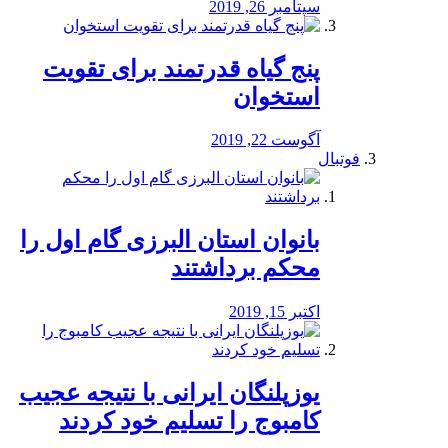
سپتامبر 26, 2019
پنج گیاه قدرتمند برای تقویت
استخوان
آگوست 22, 2019
فوتبال
بانوان استان البرزی گام اول را
محكم برداشتند
اکتبر 15, 2019
یوزپلنگان ایرانی با نتیجه عجیب
کامبوج را تسلیم خود کردند