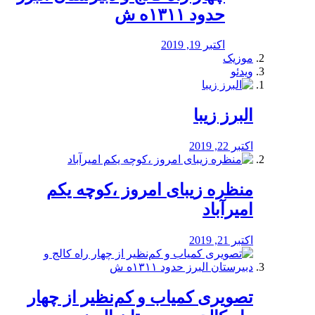
حدود ۱۳۱۱ه ش
اکتبر 19, 2019
موزیک
ویدئو
البرز زیبا
اکتبر 22, 2019
منظره‌‌ زیبای امروز ،کوچه یکم
امیرآباد
اکتبر 21, 2019
️تصویری کمیاب و کم‌نظیر از چهار