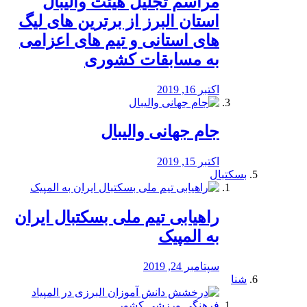
مراسم تجلیل هیئت والیبال
استان البرز از برترین های لیگ
های استانی و تیم های اعزامی
به مسابقات کشوری
اکتبر 16, 2019
جام جهانی والیبال
اکتبر 15, 2019
بسکتبال
راهیابی تیم ملی بسکتبال ایران
به المپیک
سپتامبر 24, 2019
شنا