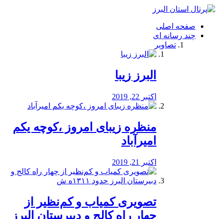
فصد
خون
صفحه اصلی
شرق
چند رسانه ای
تهران
تصاویر
خشکشویی
تصفیه
آب
البرز زیبا
طراحی
سایت
و
اکتبر 22, 2019
سئو
vip
منظره‌‌ زیبای امروز ،کوچه یکم
امیرآباد
اکتبر 21, 2019
️تصویری کمیاب و کم‌نظیر از
چهار راه كالج و دبيرستان البرز