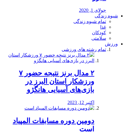
جولای 1, 2020
شیوه زندگی
تمام شیوه زندگی
غذا
کودکان
سلامتی
ورزش
تمام رشته های ورزشی
۲ مدال برنز نتیجه حضور ۷
ورزشکار استان البرز در
بازی‌های آسیایی هانگژو
اکتبر 12, 2023
دومین دوره مسابفات المپیاد
است