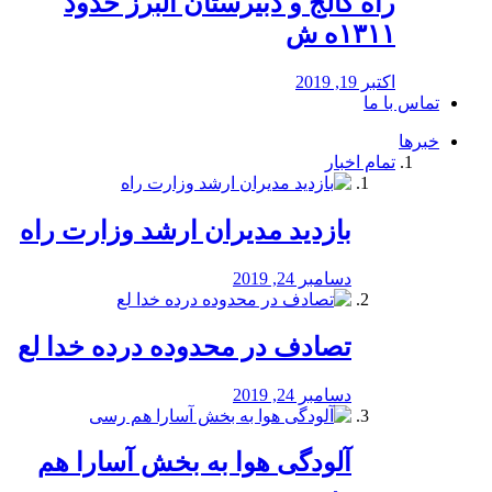
راه كالج و دبيرستان البرز حدود
۱۳۱۱ه ش
اکتبر 19, 2019
تماس با ما
خبرها
تمام اخبار
بازدید مدیران ارشد وزارت راه
دسامبر 24, 2019
تصادف در محدوده درده خدا لع
دسامبر 24, 2019
آلودگی هوا به بخش آسارا هم