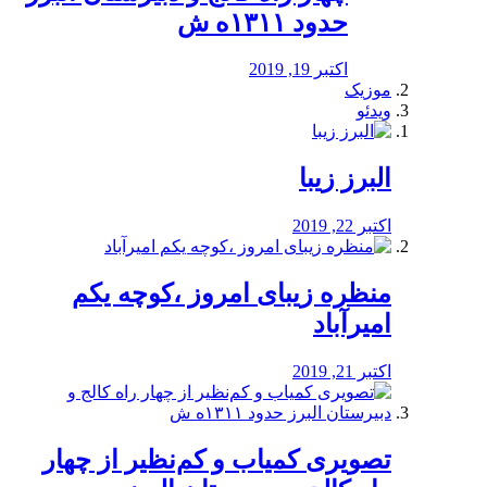
حدود ۱۳۱۱ه ش
اکتبر 19, 2019
موزیک
ویدئو
البرز زیبا
اکتبر 22, 2019
منظره‌‌ زیبای امروز ،کوچه یکم
امیرآباد
اکتبر 21, 2019
️تصویری کمیاب و کم‌نظیر از چهار