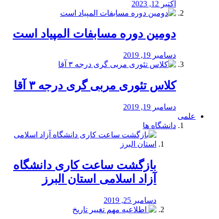
اکتبر 12, 2023
دومین دوره مسابفات المپیاد است
دسامبر 19, 2019
کلاس تئوری مربی گری درجه ۳ آقا
دسامبر 19, 2019
علمی
دانشگاه ها
بازگشت ساعت کاری دانشگاه
آزاد اسلامی استان البرز
دسامبر 25, 2019