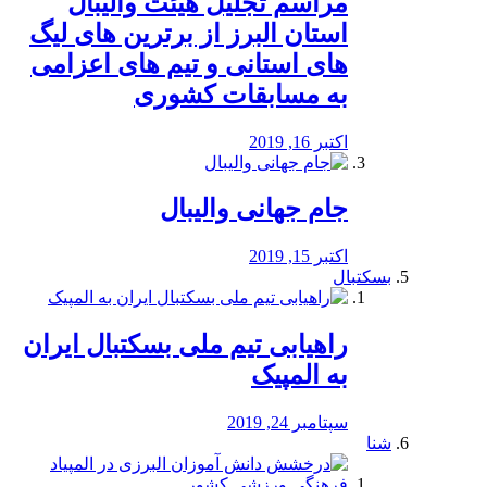
مراسم تجلیل هیئت والیبال
استان البرز از برترین های لیگ
های استانی و تیم های اعزامی
به مسابقات کشوری
اکتبر 16, 2019
جام جهانی والیبال
اکتبر 15, 2019
بسکتبال
راهیابی تیم ملی بسکتبال ایران
به المپیک
سپتامبر 24, 2019
شنا