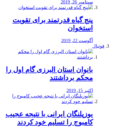
سپتامبر 26, 2019
پنج گیاه قدرتمند برای تقویت
استخوان
آگوست 22, 2019
فوتبال
بانوان استان البرزی گام اول را
محكم برداشتند
اکتبر 15, 2019
یوزپلنگان ایرانی با نتیجه عجیب
کامبوج را تسلیم خود کردند