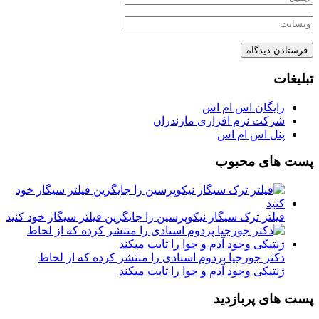
تبلیغات
رایگان اس ام اس
شرکت نرم افزاری مازندران
پنل اس ام اس
پست های محبوب
فیلتر ترک سیگار نیکوپرسین را جایگزین فیلتر سیگار خود کنید
دکتر جورجیا پردوم اسنادی را منتشر کرده که از لحاظ
ژنتیکی وجود آدم و حوا را ثابت میکند
پست های پربازدید