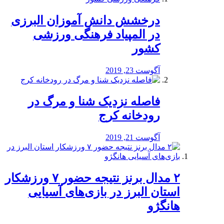
درخشش دانش آموزان البرزی
در المپیاد فرهنگی ورزشی
کشور
آگوست 23, 2019
️فاصله نزدیک شنا و مرگ در
رودخانه کرج
آگوست 21, 2019
۲ مدال برنز نتیجه حضور ۷ ورزشکار
استان البرز در بازی‌های آسیایی
هانگژو