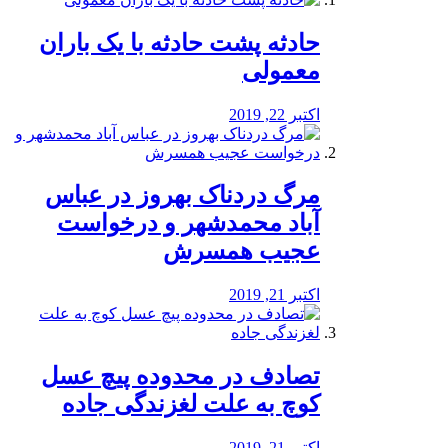
️حادثه پشت حادثه با یک باران
معمولی
اکتبر 22, 2019
مرگ دردناک بهروز در عباس
آباد محمدشهر و درخواست
عجیب همسرش
اکتبر 21, 2019
تصادف در محدوده پیچ عسل
کوچ به علت لغزندگی جاده
اکتبر 21, 2019