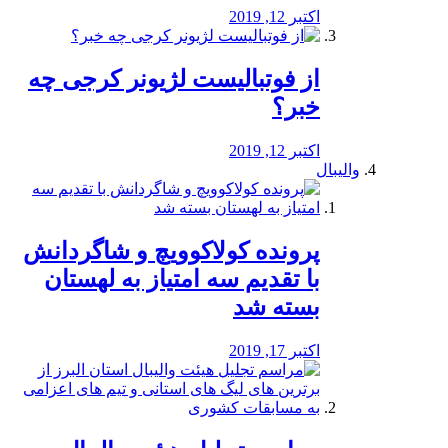
اکتبر 12, 2019
از فوتبالیست لژیونر کرجی چه
خبر؟
اکتبر 12, 2019
والیبال
پرونده کولاکوویچ و شاگردانش
با تقدیم سه امتیاز به لهستان
بسته شد
اکتبر 17, 2019