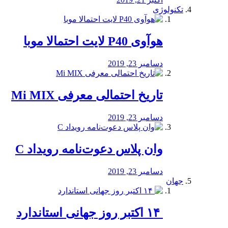
تکنولوژی
هوآوی P40 لایت احتمالا موبا
دسامبر 23, 2019
تاریخ احتمالی معرفی Mi MIX
دسامبر 23, 2019
وان پلاس دعوت‌نامه رویداد C
دسامبر 23, 2019
جهان
‏ ۱۴ اکتبر روز جهانی استاندارد