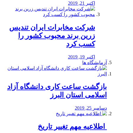
اکتبر 21, 2019
شرکت مخابرات ایران تندیس
زرین برند محبوب کشور را
کسب کرد
اکتبر 19, 2019
آزمایشگاه ها
بازگشت ساعت کاری دانشگاه آزاد
اسلامی استان البرز
دسامبر 25, 2019
️ اطلاعیه مهم تغییر تاریخ