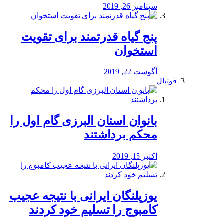
سپتامبر 26, 2019
پنج گیاه قدرتمند برای تقویت
استخوان
آگوست 22, 2019
فوتبال
بانوان استان البرزی گام اول را
محكم برداشتند
اکتبر 15, 2019
یوزپلنگان ایرانی با نتیجه عجیب
کامبوج را تسلیم خود کردند