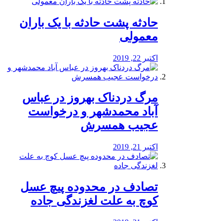
️حادثه پشت حادثه با یک باران
معمولی
اکتبر 22, 2019
مرگ دردناک بهروز در عباس
آباد محمدشهر و درخواست
عجیب همسرش
اکتبر 21, 2019
تصادف در محدوده پیچ عسل
کوچ به علت لغزندگی جاده