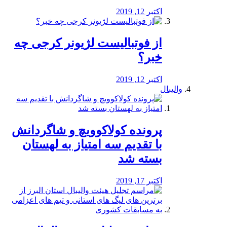
اکتبر 12, 2019
از فوتبالیست لژیونر کرجی چه
خبر؟
اکتبر 12, 2019
والیبال
پرونده کولاکوویچ و شاگردانش
با تقدیم سه امتیاز به لهستان
بسته شد
اکتبر 17, 2019