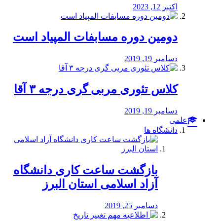
اکتبر 12, 2023
دومین دوره مسابفات المپیاد است
دسامبر 19, 2019
کلاس تئوری مربی گری درجه ۳ آقا
دسامبر 19, 2019
علمی
دانشگاه ها
بازگشت ساعت کاری دانشگاه
آزاد اسلامی استان البرز
دسامبر 25, 2019