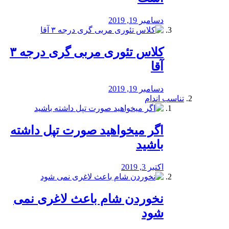
دسامبر 19, 2019
کلاس تئوری مربی گری درجه ۳
آقا
دسامبر 19, 2019
تناسب اندام
اگر میخواهید صورت تپل داشته
باشید
اکتبر 3, 2019
نخوردن شام باعث لاغری نمی
‌شود