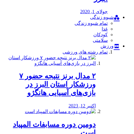
جولای 1, 2020
شیوه زندگی
تمام شیوه زندگی
غذا
کودکان
سلامتی
ورزش
تمام رشته های ورزشی
۲ مدال برنز نتیجه حضور ۷
ورزشکار استان البرز در
بازی‌های آسیایی هانگژو
اکتبر 12, 2023
دومین دوره مسابفات المپیاد
است