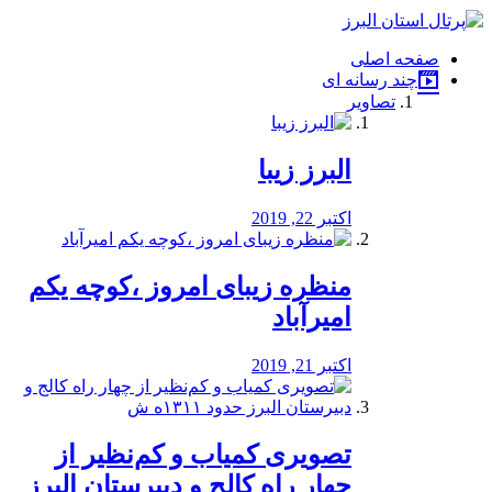
فصد
خون
صفحه اصلی
شرق
چند رسانه ای
تهران
تصاویر
خشکشویی
تصفیه
آب
البرز زیبا
طراحی
سایت
و
اکتبر 22, 2019
سئو
vip
منظره‌‌ زیبای امروز ،کوچه یکم
امیرآباد
اکتبر 21, 2019
️تصویری کمیاب و کم‌نظیر از
چهار راه كالج و دبيرستان البرز