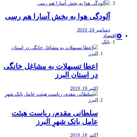
آلودگی هوا به بخش آسارا هم رسی
دسامبر 24, 2019
اقتصاد
بانک
️اعطا تسیهلات به مشاغل خانگی
در استان البرز
اکتبر 19, 2019
سلطانی مقدم، ریاست هیئت
عامل بانک شهرِ البرز
اکتبر 18, 2019