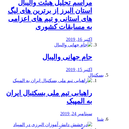
مراسم تجلیل هیئت والیبال
استان البرز از برترین های لیگ
های استانی و تیم های اعزامی
به مسابقات کشوری
اکتبر 16, 2019
جام جهانی والیبال
اکتبر 15, 2019
بسکتبال
راهیابی تیم ملی بسکتبال ایران
به المپیک
سپتامبر 24, 2019
شنا