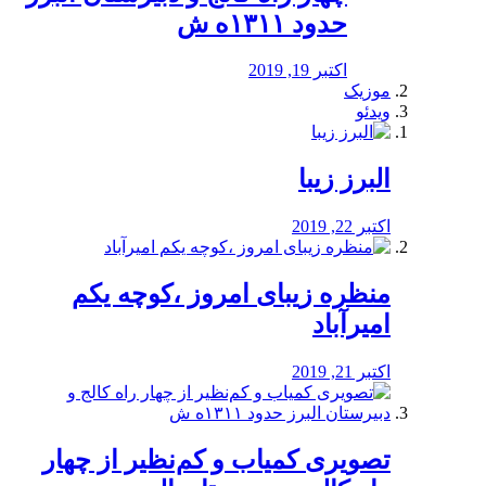
حدود ۱۳۱۱ه ش
اکتبر 19, 2019
موزیک
ویدئو
البرز زیبا
اکتبر 22, 2019
منظره‌‌ زیبای امروز ،کوچه یکم
امیرآباد
اکتبر 21, 2019
️تصویری کمیاب و کم‌نظیر از چهار