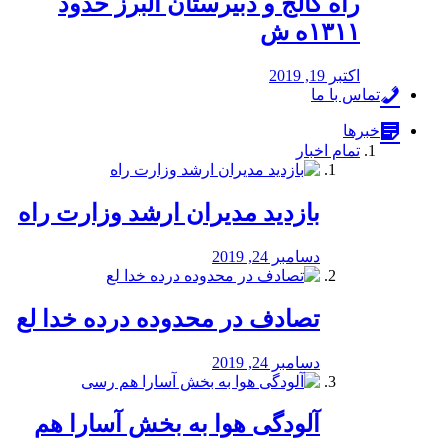
راه كالج و دبيرستان البرز حدود
۱۳۱۱ه ش
اکتبر 19, 2019
تماس با ما
خبرها
تمام اخبار
بازدید مدیران ارشد وزارت راه
دسامبر 24, 2019
تصادف در محدوده درده خدا لع
دسامبر 24, 2019
آلودگی هوا به بخش آسارا هم