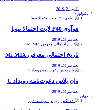
اکتبر 21, 2019
تکنولوژی
هوآوی P40 لایت احتمالا موبا
دسامبر 23, 2019
تاریخ احتمالی معرفی Mi MIX
دسامبر 23, 2019
وان پلاس دعوت‌نامه رویداد C
دسامبر 23, 2019
جهان