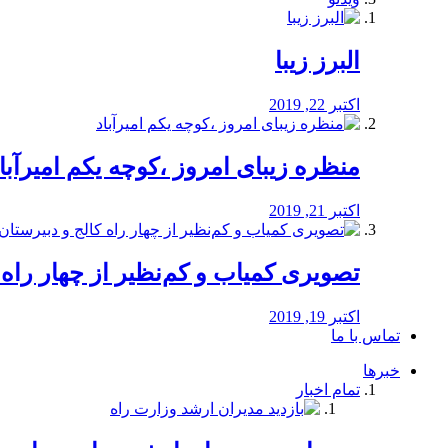
البرز زیبا
اکتبر 22, 2019
منظره‌‌ زیبای امروز ،کوچه یکم امیرآبا
اکتبر 21, 2019
️تصویری کمیاب و کم‌نظیر از چهار راه كالج
اکتبر 19, 2019
تماس با ما
خبرها
تمام اخبار