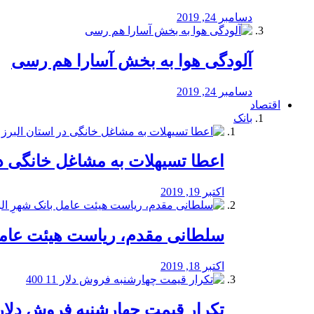
دسامبر 24, 2019
آلودگی هوا به بخش آسارا هم رسی
دسامبر 24, 2019
اقتصاد
بانک
️اعطا تسیهلات به مشاغل خانگی در
اکتبر 19, 2019
سلطانی مقدم، ریاست هیئت عامل 
اکتبر 18, 2019
تکرار قیمت چهارشنبه فروش دلار 11 00