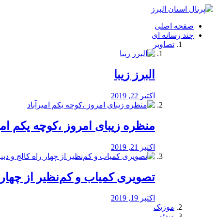
فصد
خون
صفحه اصلی
شرق
چند رسانه ای
تهران
تصاویر
خشکشویی
تصفیه
آب
البرز زیبا
طراحی
سایت
و
اکتبر 22, 2019
سئو
vip
منظره‌‌ زیبای امروز ،کوچه یکم امی
اکتبر 21, 2019
️تصویری کمیاب و کم‌نظیر از چهار راه 
اکتبر 19, 2019
موزیک
ویدئو