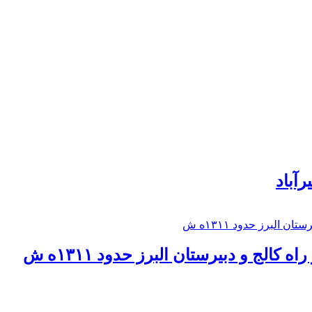
رآباد
كالج و دبيرستان البرز حدود ۱۳۱۱ه ش