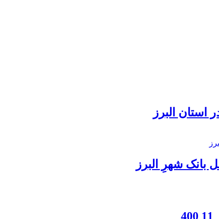
 استان البرز
بانک شهرِ البرز
4