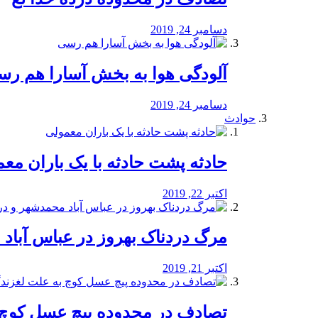
دسامبر 24, 2019
آلودگی هوا به بخش آسارا هم ر
دسامبر 24, 2019
حوادث
️حادثه پشت حادثه با یک باران مع
اکتبر 22, 2019
مرگ دردناک بهروز در عباس آب
اکتبر 21, 2019
تصادف در محدوده پیچ عسل کوچ 