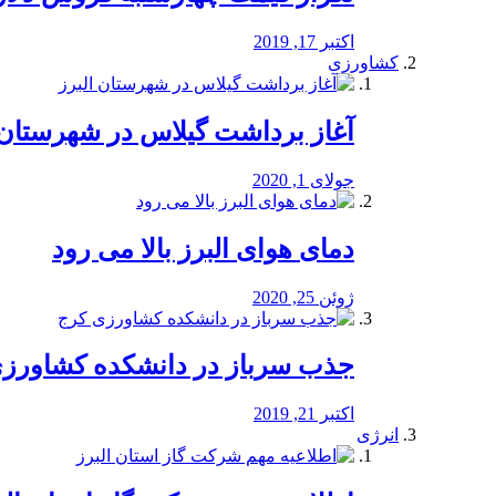
اکتبر 17, 2019
کشاورزی
آغاز برداشت گیلاس در شهرستان 
جولای 1, 2020
دمای هوای البرز بالا می رود
ژوئن 25, 2020
جذب سرباز در دانشکده کشاورز
اکتبر 21, 2019
انرژی