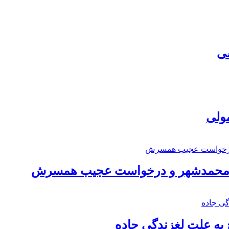
سی
مولی
اد محمدشهر و درخواست عجیب همسرش
به علت لغزندگی جاده