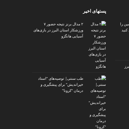
پستهای اخیر
ین را
۲ مدال برنز نتیجه حضور ۷
کنید
ورزشکار استان البرز در بازی‌های
آسیایی هانگژو
رز
طب سنتی| توصیه‌‌های “استاد
خیراندیش” برای پیشگیری و
درمان “کرونا”