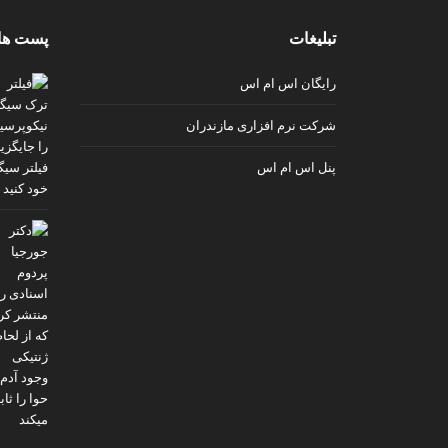
v
تبلیغات
پست ها
i
p
رایگان اس ام اس
شرکت نرم افزاری مازندران
پنل اس ام اس