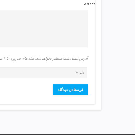
ی
محمودی
ت
ص
ف
ی
ه
آ
ب
ط
آدرس ایمیل شما منتشر نخواهد شد. فیلد های ضروری با 
ر
ا
ح
ی
س
ا
ی
ت
و
س
ئ
و