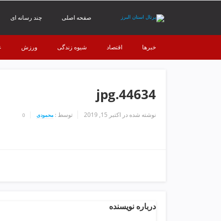
ف
ص
صفحه اصلی
چند رسانه ای
د
خ
خبرها
اقتصاد
شیوه زندگی
ورزش
ع
و
ن
ش
ر
44634.jpg
ق
ت
ه
نوشته شده در
اکتبر 15, 2019
توسط :
محمودی
0
ر
ا
ن
خ
ش
ک
ش
و
درباره نویسنده
ی