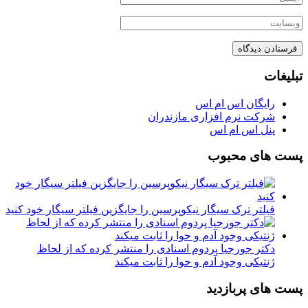
تبلیغات
رایگان اس ام اس
شرکت نرم افزاری مازندران
پنل اس ام اس
پست های محبوب
فیلتر ترک سیگار نیکوپرسین را جایگزین فیلتر سیگار خود کنید
دکتر جورجیا پردوم اسنادی را منتشر کرده که از لحاظ
ژنتیکی وجود آدم و حوا را ثابت میکند
پست های پربازدید