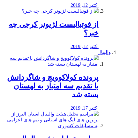
اکتبر 12, 2019
از فوتبالیست لژیونر کرجی چه
خبر؟
اکتبر 12, 2019
والیبال
پرونده کولاکوویچ و شاگردانش
با تقدیم سه امتیاز به لهستان
بسته شد
اکتبر 17, 2019