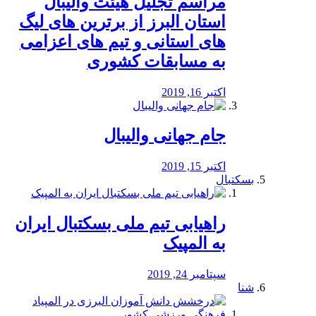
مراسم تجلیل هیئت والیبال
استان البرز از برترین های لیگ
های استانی و تیم های اعزامی
به مسابقات کشوری
اکتبر 16, 2019
جام جهانی والیبال
اکتبر 15, 2019
بسکتبال
راهیابی تیم ملی بسکتبال ایران
به المپیک
سپتامبر 24, 2019
شنا