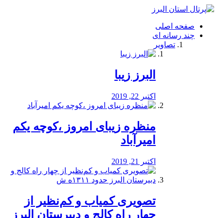
فصد
خون
صفحه اصلی
شرق
چند رسانه ای
تهران
تصاویر
خشکشویی
تصفیه
آب
البرز زیبا
طراحی
سایت
و
اکتبر 22, 2019
سئو
vip
منظره‌‌ زیبای امروز ،کوچه یکم
امیرآباد
اکتبر 21, 2019
️تصویری کمیاب و کم‌نظیر از
چهار راه كالج و دبيرستان البرز