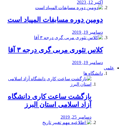
اکتبر 12, 2023
دومین دوره مسابفات المپیاد است
دسامبر 19, 2019
کلاس تئوری مربی گری درجه ۳ آقا
دسامبر 19, 2019
علمی
دانشگاه ها
بازگشت ساعت کاری دانشگاه
آزاد اسلامی استان البرز
دسامبر 25, 2019