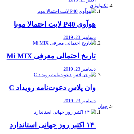
تکنولوژی
هوآوی P40 لایت احتمالا موبا
دسامبر 23, 2019
تاریخ احتمالی معرفی Mi MIX
دسامبر 23, 2019
وان پلاس دعوت‌نامه رویداد C
دسامبر 23, 2019
جهان
‏ ۱۴ اکتبر روز جهانی استاندارد