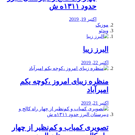
حدود ۱۳۱۱ه ش
اکتبر 19, 2019
موزیک
ویدئو
البرز زیبا
اکتبر 22, 2019
منظره‌‌ زیبای امروز ،کوچه یکم
امیرآباد
اکتبر 21, 2019
️تصویری کمیاب و کم‌نظیر از چهار