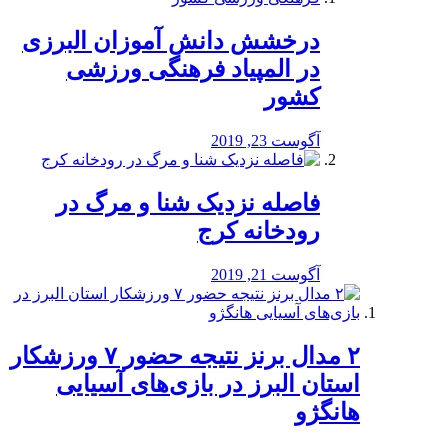
درخشش دانش آموزان البرزی
در المپیاد فرهنگی ورزشی
کشور
آگوست 23, 2019
️فاصله نزدیک شنا و مرگ در
رودخانه کرج
آگوست 21, 2019
۲ مدال برنز نتیجه حضور ۷ ورزشکار
استان البرز در بازی‌های آسیایی
هانگژو