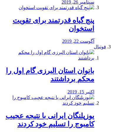
سپتامبر 26, 2019
پنج گیاه قدرتمند برای تقویت
استخوان
آگوست 22, 2019
فوتبال
بانوان استان البرزی گام اول را
محكم برداشتند
اکتبر 15, 2019
یوزپلنگان ایرانی با نتیجه عجیب
کامبوج را تسلیم خود کردند