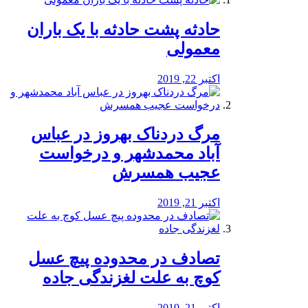
️حادثه پشت حادثه با یک باران
معمولی
اکتبر 22, 2019
مرگ دردناک بهروز در عباس
آباد محمدشهر و درخواست
عجیب همسرش
اکتبر 21, 2019
تصادف در محدوده پیچ عسل
کوچ به علت لغزندگی جاده
اکتبر 21, 2019