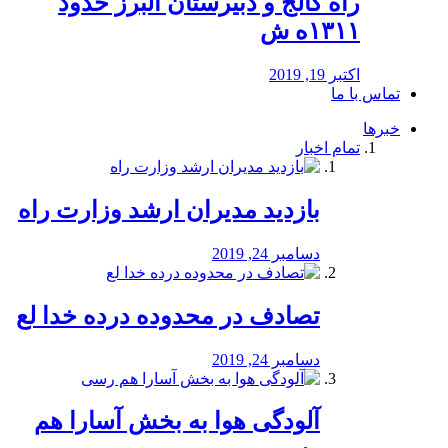
راه كالج و دبيرستان البرز حدود
۱۳۱۱ه ش
اکتبر 19, 2019
تماس با ما
خبرها
تمام اخبار
بازدید مدیران ارشد وزارت راه
دسامبر 24, 2019
تصادف در محدوده درده خدا لع
دسامبر 24, 2019
آلودگی هوا به بخش آسارا هم