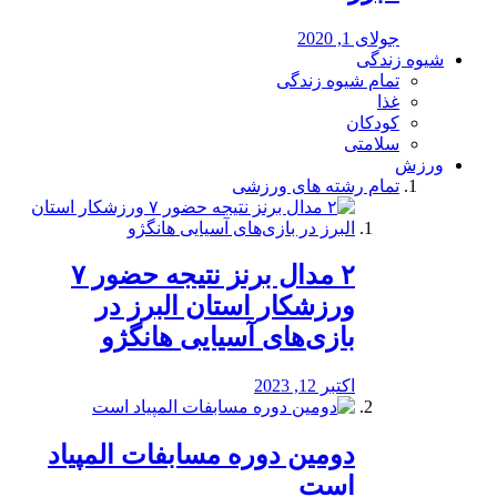
جولای 1, 2020
شیوه زندگی
تمام شیوه زندگی
غذا
کودکان
سلامتی
ورزش
تمام رشته های ورزشی
۲ مدال برنز نتیجه حضور ۷
ورزشکار استان البرز در
بازی‌های آسیایی هانگژو
اکتبر 12, 2023
دومین دوره مسابفات المپیاد
است