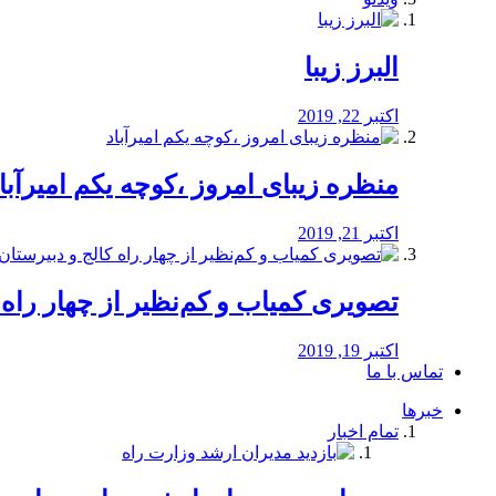
البرز زیبا
اکتبر 22, 2019
منظره‌‌ زیبای امروز ،کوچه یکم امیرآبا
اکتبر 21, 2019
️تصویری کمیاب و کم‌نظیر از چهار راه كالج
اکتبر 19, 2019
تماس با ما
خبرها
تمام اخبار