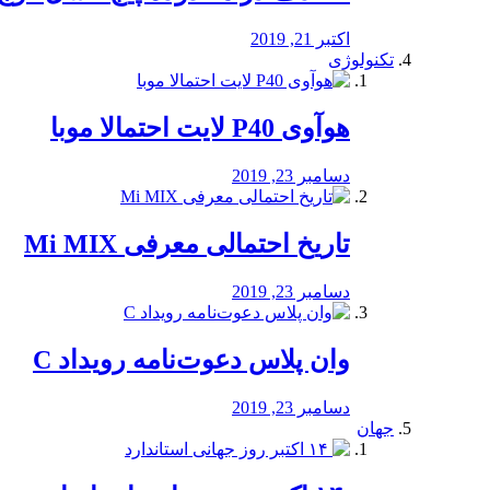
اکتبر 21, 2019
تکنولوژی
هوآوی P40 لایت احتمالا موبا
دسامبر 23, 2019
تاریخ احتمالی معرفی Mi MIX
دسامبر 23, 2019
وان پلاس دعوت‌نامه رویداد C
دسامبر 23, 2019
جهان