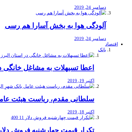
دسامبر 24, 2019
آلودگی هوا به بخش آسارا هم رسی
دسامبر 24, 2019
اقتصاد
بانک
️اعطا تسیهلات به مشاغل خانگی در
اکتبر 19, 2019
سلطانی مقدم، ریاست هیئت عامل 
اکتبر 18, 2019
تکرار قیمت چهارشنبه فروش دلار 11 00