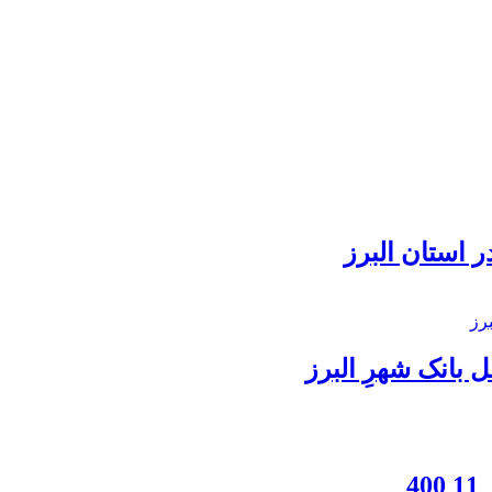
 استان البرز
بانک شهرِ البرز
4