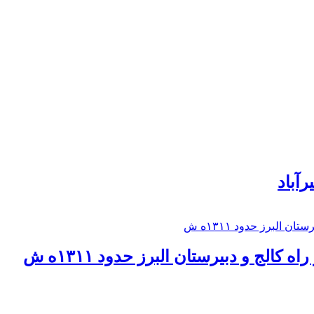
رآباد
كالج و دبيرستان البرز حدود ۱۳۱۱ه ش