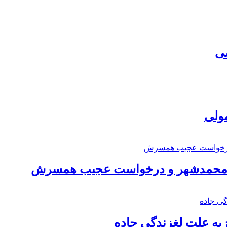
سی
مولی
اد محمدشهر و درخواست عجیب همسرش
به علت لغزندگی جاده