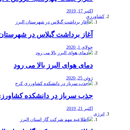
اکتبر 17, 2019
کشاورزی
آغاز برداشت گیلاس در شهرستان 
جولای 1, 2020
دمای هوای البرز بالا می رود
ژوئن 25, 2020
جذب سرباز در دانشکده کشاورز
اکتبر 21, 2019
انرژی