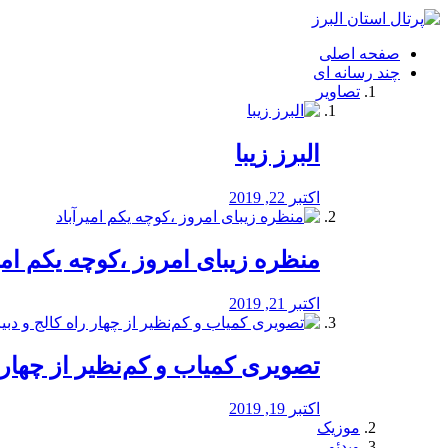
فصد
خون
صفحه اصلی
شرق
چند رسانه ای
تهران
تصاویر
خشکشویی
تصفیه
آب
البرز زیبا
طراحی
سایت
و
اکتبر 22, 2019
سئو
vip
منظره‌‌ زیبای امروز ،کوچه یکم امی
اکتبر 21, 2019
️تصویری کمیاب و کم‌نظیر از چهار راه 
اکتبر 19, 2019
موزیک
ویدئو