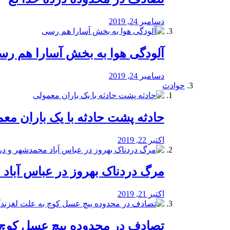
دسامبر 24, 2019
آلودگی هوا به بخش آسارا هم ر
دسامبر 24, 2019
حوادث
️حادثه پشت حادثه با یک باران مع
اکتبر 22, 2019
مرگ دردناک بهروز در عباس آب
اکتبر 21, 2019
تصادف در محدوده پیچ عسل کوچ 