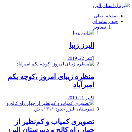
فصد
خون
صفحه اصلی
شرق
چند رسانه ای
تهران
تصاویر
خشکشویی
تصفیه
آب
البرز زیبا
طراحی
سایت
و
اکتبر 22, 2019
سئو
vip
منظره‌‌ زیبای امروز ،کوچه یکم
امیرآباد
اکتبر 21, 2019
️تصویری کمیاب و کم‌نظیر از
چهار راه كالج و دبيرستان البرز