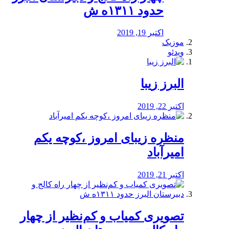
حدود ۱۳۱۱ه ش
اکتبر 19, 2019
موزیک
ویدئو
البرز زیبا
اکتبر 22, 2019
منظره‌‌ زیبای امروز ،کوچه یکم
امیرآباد
اکتبر 21, 2019
️تصویری کمیاب و کم‌نظیر از چهار