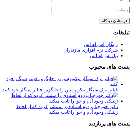
تبلیغات
رایگان اس ام اس
شرکت نرم افزاری مازندران
پنل اس ام اس
پست های محبوب
فیلتر ترک سیگار نیکوپرسین را جایگزین فیلتر سیگار خود کنید
دکتر جورجیا پردوم اسنادی را منتشر کرده که از لحاظ
ژنتیکی وجود آدم و حوا را ثابت میکند
پست های پربازدید