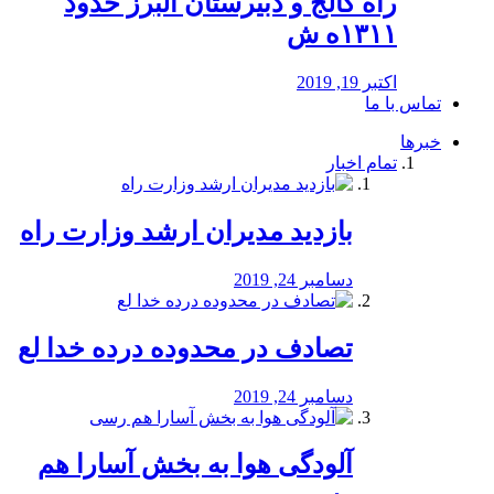
راه كالج و دبيرستان البرز حدود
۱۳۱۱ه ش
اکتبر 19, 2019
تماس با ما
خبرها
تمام اخبار
بازدید مدیران ارشد وزارت راه
دسامبر 24, 2019
تصادف در محدوده درده خدا لع
دسامبر 24, 2019
آلودگی هوا به بخش آسارا هم