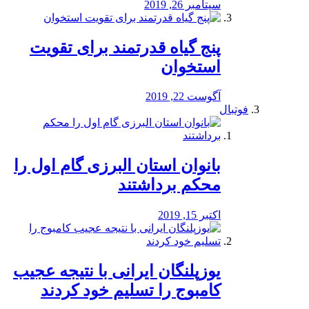
سپتامبر 26, 2019
پنج گیاه قدرتمند برای تقویت
استخوان
آگوست 22, 2019
فوتبال
بانوان استان البرزی گام اول را
محكم برداشتند
اکتبر 15, 2019
یوزپلنگان ایرانی با نتیجه عجیب
کامبوج را تسلیم خود کردند