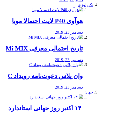
تکنولوژی
هوآوی P40 لایت احتمالا موبا
دسامبر 23, 2019
تاریخ احتمالی معرفی Mi MIX
دسامبر 23, 2019
وان پلاس دعوت‌نامه رویداد C
دسامبر 23, 2019
جهان
‏ ۱۴ اکتبر روز جهانی استاندارد