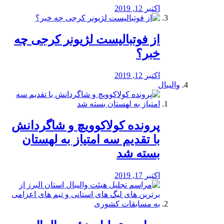
اکتبر 12, 2019
از فوتبالیست لژیونر کرجی چه
خبر؟
اکتبر 12, 2019
والیبال
پرونده کولاکوویچ و شاگردانش
با تقدیم سه امتیاز به لهستان
بسته شد
اکتبر 17, 2019