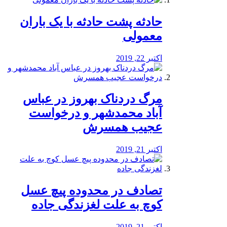
️حادثه پشت حادثه با یک باران
معمولی
اکتبر 22, 2019
مرگ دردناک بهروز در عباس
آباد محمدشهر و درخواست
عجیب همسرش
اکتبر 21, 2019
تصادف در محدوده پیچ عسل
کوچ به علت لغزندگی جاده
اکتبر 21, 2019