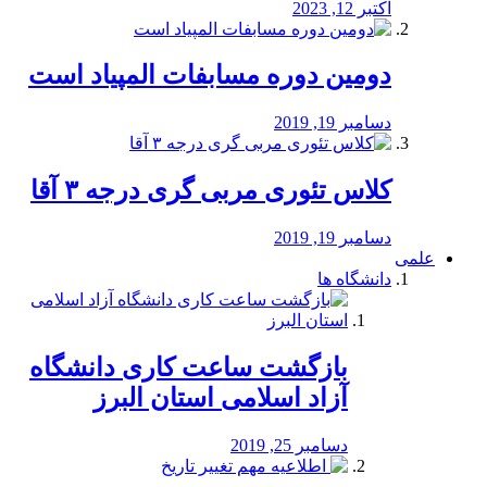
اکتبر 12, 2023
دومین دوره مسابفات المپیاد است
دسامبر 19, 2019
کلاس تئوری مربی گری درجه ۳ آقا
دسامبر 19, 2019
علمی
دانشگاه ها
بازگشت ساعت کاری دانشگاه
آزاد اسلامی استان البرز
دسامبر 25, 2019