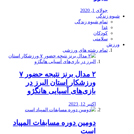
جولای 1, 2020
شیوه زندگی
تمام شیوه زندگی
غذا
کودکان
سلامتی
ورزش
تمام رشته های ورزشی
۲ مدال برنز نتیجه حضور ۷
ورزشکار استان البرز در
بازی‌های آسیایی هانگژو
اکتبر 12, 2023
دومین دوره مسابفات المپیاد
است