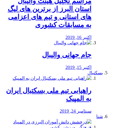
مراسم تجلیل هیئت والیبال
استان البرز از برترین های لیگ
های استانی و تیم های اعزامی
به مسابقات کشوری
اکتبر 16, 2019
جام جهانی والیبال
اکتبر 15, 2019
بسکتبال
راهیابی تیم ملی بسکتبال ایران
به المپیک
سپتامبر 24, 2019
شنا