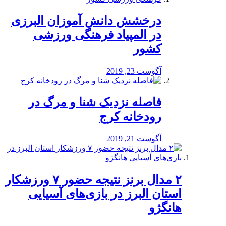
درخشش دانش آموزان البرزی
در المپیاد فرهنگی ورزشی
کشور
آگوست 23, 2019
️فاصله نزدیک شنا و مرگ در
رودخانه کرج
آگوست 21, 2019
۲ مدال برنز نتیجه حضور ۷ ورزشکار
استان البرز در بازی‌های آسیایی
هانگژو