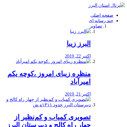
فصد
خون
صفحه اصلی
شرق
چند رسانه ای
تهران
تصاویر
خشکشویی
تصفیه
آب
البرز زیبا
طراحی
سایت
و
اکتبر 22, 2019
سئو
vip
منظره‌‌ زیبای امروز ،کوچه یکم
امیرآباد
اکتبر 21, 2019
️تصویری کمیاب و کم‌نظیر از
چهار راه كالج و دبيرستان البرز