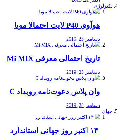
تکنولوژی
هوآوی P40 لایت احتمالا موبا
دسامبر 23, 2019
تاریخ احتمالی معرفی Mi MIX
دسامبر 23, 2019
وان پلاس دعوت‌نامه رویداد C
دسامبر 23, 2019
جهان
‏ ۱۴ اکتبر روز جهانی استاندارد