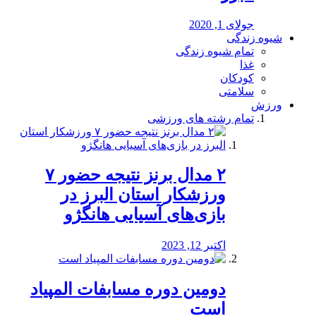
جولای 1, 2020
شیوه زندگی
تمام شیوه زندگی
غذا
کودکان
سلامتی
ورزش
تمام رشته های ورزشی
۲ مدال برنز نتیجه حضور ۷
ورزشکار استان البرز در
بازی‌های آسیایی هانگژو
اکتبر 12, 2023
دومین دوره مسابفات المپیاد
است