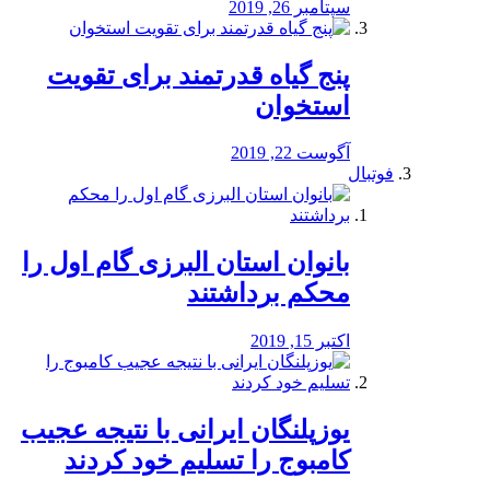
سپتامبر 26, 2019
پنج گیاه قدرتمند برای تقویت
استخوان
آگوست 22, 2019
فوتبال
بانوان استان البرزی گام اول را
محكم برداشتند
اکتبر 15, 2019
یوزپلنگان ایرانی با نتیجه عجیب
کامبوج را تسلیم خود کردند