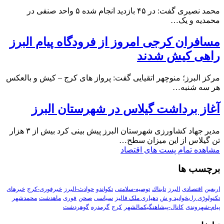
محمد نصیری گفت: در ۴۵ بازدید انجام شده ۵ واحد صنفی در
محمدیه و یک…
مسافران کرجی امروز از فرودگاه پیام البرز
راهی کیش شدند
مرکز البرز؛ منوچهر اتقیایی گفت: پرواز های کرج – کیش و بالعکس
هر سه شنبه…
آغاز برداشت گیلاس در شهرستان البرز
مدیر جهاد کشاورزی شهرستان البرز پیش بینی کرد بیش از ۳ هزار
تن گیلاس از این میزان سطح…
مشاهده تمام پست های اقتصاد
برچسب ها
اربعین
اقتصادی
البرز
تابناك
توصیه-سلامتی
تکواندو
حوادث-البرز
خبرفوری-کرج
خبرهای
تکنولوڑی را بخوانید و ش
دهیاری ملک فالیز
سیاسی
صحن
فوری
ماهدشت
محمدشهر
پیام-شهروندی
کانال-پیشاهنگیکمالشهر
کرج
گرمدره
گوهردشت