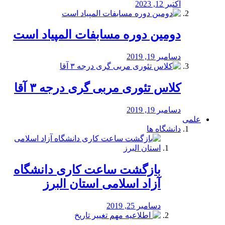
اکتبر 12, 2023
دومین دوره مسابفات المپیاد است
دسامبر 19, 2019
کلاس تئوری مربی گری درجه ۳ آقا
دسامبر 19, 2019
علمی
دانشگاه ها
بازگشت ساعت کاری دانشگاه
آزاد اسلامی استان البرز
دسامبر 25, 2019