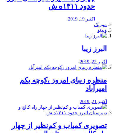
حدود ۱۳۱۱ه ش
اکتبر 19, 2019
موزیک
ویدئو
البرز زیبا
اکتبر 22, 2019
منظره‌‌ زیبای امروز ،کوچه یکم
امیرآباد
اکتبر 21, 2019
️تصویری کمیاب و کم‌نظیر از چهار