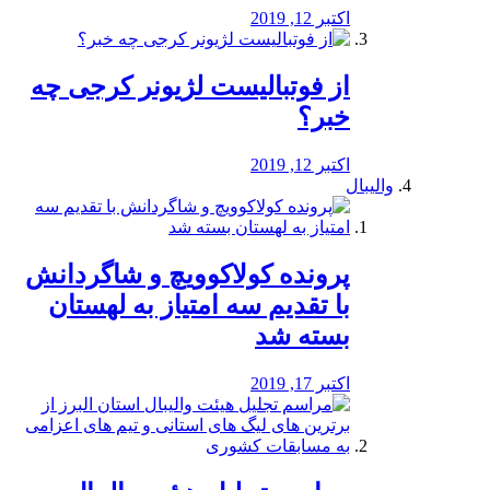
اکتبر 12, 2019
از فوتبالیست لژیونر کرجی چه
خبر؟
اکتبر 12, 2019
والیبال
پرونده کولاکوویچ و شاگردانش
با تقدیم سه امتیاز به لهستان
بسته شد
اکتبر 17, 2019