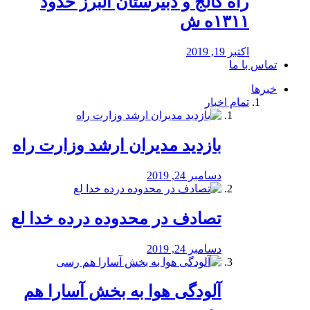
راه كالج و دبيرستان البرز حدود
۱۳۱۱ه ش
اکتبر 19, 2019
تماس با ما
خبرها
تمام اخبار
بازدید مدیران ارشد وزارت راه
دسامبر 24, 2019
تصادف در محدوده درده خدا لع
دسامبر 24, 2019
آلودگی هوا به بخش آسارا هم