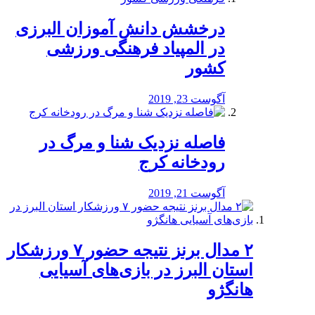
درخشش دانش آموزان البرزی
در المپیاد فرهنگی ورزشی
کشور
آگوست 23, 2019
️فاصله نزدیک شنا و مرگ در
رودخانه کرج
آگوست 21, 2019
۲ مدال برنز نتیجه حضور ۷ ورزشکار
استان البرز در بازی‌های آسیایی
هانگژو