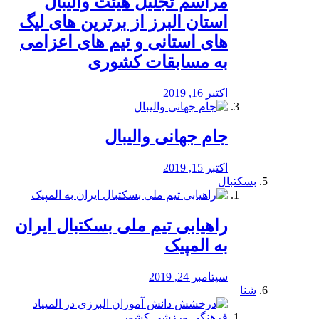
مراسم تجلیل هیئت والیبال
استان البرز از برترین های لیگ
های استانی و تیم های اعزامی
به مسابقات کشوری
اکتبر 16, 2019
جام جهانی والیبال
اکتبر 15, 2019
بسکتبال
راهیابی تیم ملی بسکتبال ایران
به المپیک
سپتامبر 24, 2019
شنا