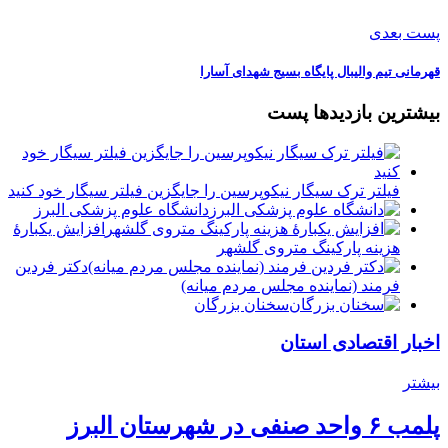
پست بعدی
قهرمانى تيم واليبال پايگاه بسيج شهداى آسارا
بیشترین بازدیدها پست
فیلتر ترک سیگار نیکوپرسین را جایگزین فیلتر سیگار خود کنید
دانشگاه علوم پزشکی البرز
افزایش یکبارۀ
هزینه پارکینگ متروی گلشهر
دكتر فردين
فرمند (نماينده مجلس مردم میانه)
سخنان بزرگان
اخبار اقتصادی استان
بیشتر
پلمب ۶ واحد صنفی در شهرستان البرز