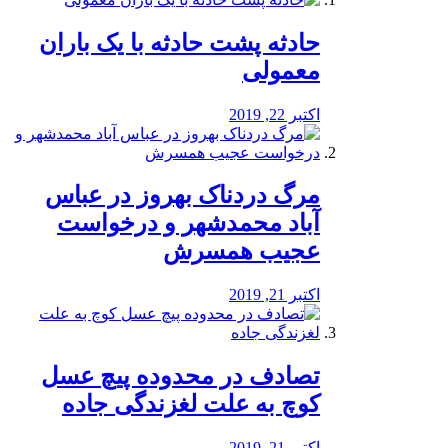
️حادثه پشت حادثه با یک باران
معمولی
اکتبر 22, 2019
مرگ دردناک بهروز در عباس
آباد محمدشهر و درخواست
عجیب همسرش
اکتبر 21, 2019
تصادف در محدوده پیچ عسل
کوچ به علت لغزندگی جاده
اکتبر 21, 2019