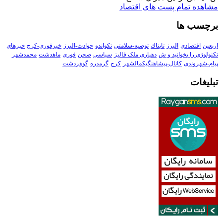
مشاهده تمام پست های اقتصاد
برچسب ها
اربعین
اقتصادی
البرز
تابناك
توصیه-سلامتی
تکواندو
حوادث-البرز
خبرفوری-کرج
خبرهای
تکنولوڑی را بخوانید و ش
دهیاری ملک فالیز
سیاسی
صحن
فوری
ماهدشت
محمدشهر
پیام-شهروندی
کانال-پیشاهنگیکمالشهر
کرج
گرمدره
گوهردشت
تبلیغات