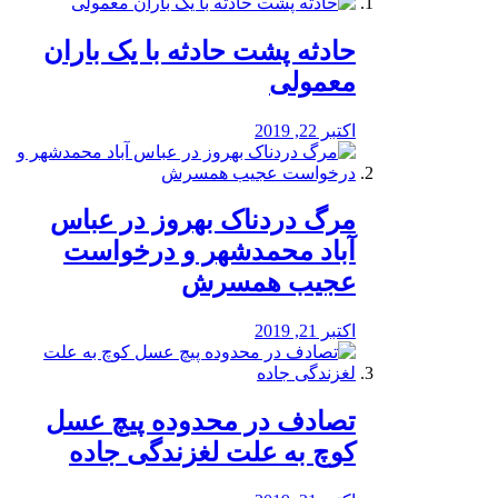
️حادثه پشت حادثه با یک باران
معمولی
اکتبر 22, 2019
مرگ دردناک بهروز در عباس
آباد محمدشهر و درخواست
عجیب همسرش
اکتبر 21, 2019
تصادف در محدوده پیچ عسل
کوچ به علت لغزندگی جاده