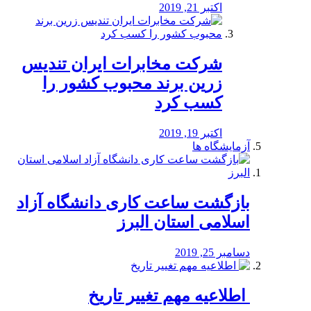
اکتبر 21, 2019
شرکت مخابرات ایران تندیس
زرین برند محبوب کشور را
کسب کرد
اکتبر 19, 2019
آزمایشگاه ها
بازگشت ساعت کاری دانشگاه آزاد
اسلامی استان البرز
دسامبر 25, 2019
️ اطلاعیه مهم تغییر تاریخ