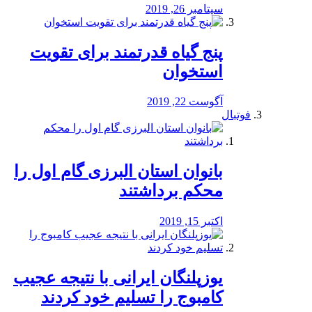
سپتامبر 26, 2019
پنج گیاه قدرتمند برای تقویت
استخوان
آگوست 22, 2019
فوتبال
بانوان استان البرزی گام اول را
محكم برداشتند
اکتبر 15, 2019
یوزپلنگان ایرانی با نتیجه عجیب
کامبوج را تسلیم خود کردند