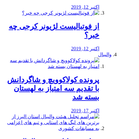
اکتبر 12, 2019
از فوتبالیست لژیونر کرجی چه
خبر؟
اکتبر 12, 2019
والیبال
پرونده کولاکوویچ و شاگردانش
با تقدیم سه امتیاز به لهستان
بسته شد
اکتبر 17, 2019