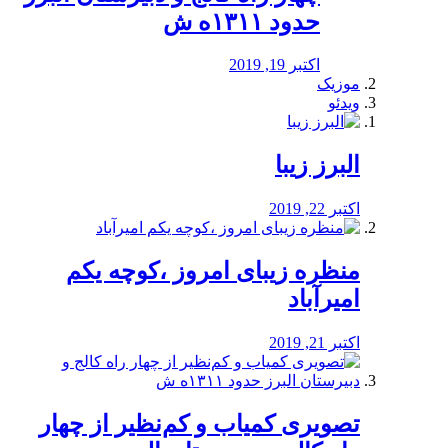
حدود ۱۳۱۱ه ش
اکتبر 19, 2019
موزیک
ویدئو
البرز زیبا
اکتبر 22, 2019
منظره‌‌ زیبای امروز ،کوچه یکم
امیرآباد
اکتبر 21, 2019
️تصویری کمیاب و کم‌نظیر از چهار