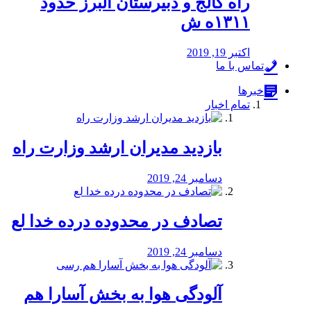
راه كالج و دبيرستان البرز حدود
۱۳۱۱ه ش
اکتبر 19, 2019
تماس با ما
خبرها
تمام اخبار
بازدید مدیران ارشد وزارت راه
دسامبر 24, 2019
تصادف در محدوده درده خدا لع
دسامبر 24, 2019
آلودگی هوا به بخش آسارا هم