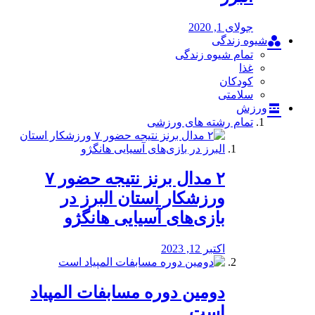
جولای 1, 2020
شیوه زندگی
تمام شیوه زندگی
غذا
کودکان
سلامتی
ورزش
تمام رشته های ورزشی
۲ مدال برنز نتیجه حضور ۷
ورزشکار استان البرز در
بازی‌های آسیایی هانگژو
اکتبر 12, 2023
دومین دوره مسابفات المپیاد
است