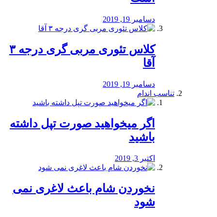
دسامبر 19, 2019
کلاس تئوری مربی گری درجه ۳
آقا
دسامبر 19, 2019
تناسب اندام
اگر میخواهید صورت تپل داشته
باشید
اکتبر 3, 2019
نخوردن شام باعث لاغری نمی
‌شود