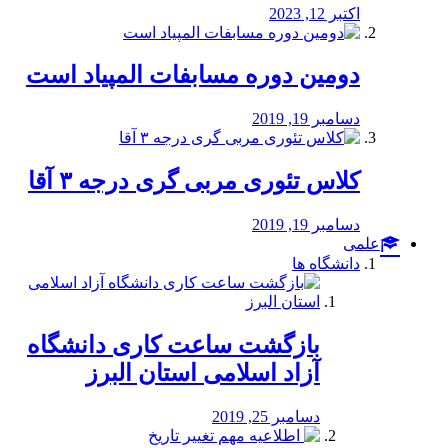
اکتبر 12, 2023
دومین دوره مسابفات المپیاد است
دسامبر 19, 2019
کلاس تئوری مربی گری درجه ۳ آقا
دسامبر 19, 2019
علمی
دانشگاه ها
بازگشت ساعت کاری دانشگاه
آزاد اسلامی استان البرز
دسامبر 25, 2019