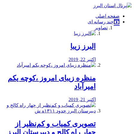
فصد
خون
صفحه اصلی
شرق
چند رسانه ای
تهران
تصاویر
خشکشویی
تصفیه
آب
البرز زیبا
طراحی
سایت
و
اکتبر 22, 2019
سئو
vip
منظره‌‌ زیبای امروز ،کوچه یکم
امیرآباد
اکتبر 21, 2019
️تصویری کمیاب و کم‌نظیر از
چهار راه كالج و دبيرستان البرز