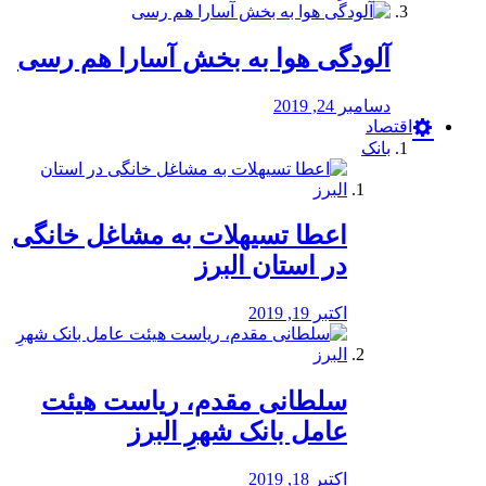
آلودگی هوا به بخش آسارا هم رسی
دسامبر 24, 2019
اقتصاد
بانک
️اعطا تسیهلات به مشاغل خانگی
در استان البرز
اکتبر 19, 2019
سلطانی مقدم، ریاست هیئت
عامل بانک شهرِ البرز
اکتبر 18, 2019