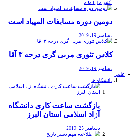
اکتبر 12, 2023
دومین دوره مسابفات المپیاد است
دسامبر 19, 2019
کلاس تئوری مربی گری درجه ۳ آقا
دسامبر 19, 2019
علمی
دانشگاه ها
بازگشت ساعت کاری دانشگاه
آزاد اسلامی استان البرز
دسامبر 25, 2019