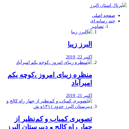
فصد
خون
صفحه اصلی
شرق
چند رسانه ای
تهران
تصاویر
خشکشویی
تصفیه
آب
البرز زیبا
طراحی
سایت
و
اکتبر 22, 2019
سئو
vip
منظره‌‌ زیبای امروز ،کوچه یکم
امیرآباد
اکتبر 21, 2019
️تصویری کمیاب و کم‌نظیر از
چهار راه كالج و دبيرستان البرز