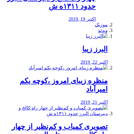
حدود ۱۳۱۱ه ش
اکتبر 19, 2019
موزیک
ویدئو
البرز زیبا
اکتبر 22, 2019
منظره‌‌ زیبای امروز ،کوچه یکم
امیرآباد
اکتبر 21, 2019
️تصویری کمیاب و کم‌نظیر از چهار