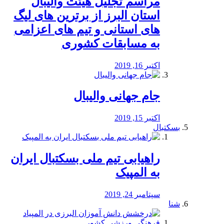
مراسم تجلیل هیئت والیبال
استان البرز از برترین های لیگ
های استانی و تیم های اعزامی
به مسابقات کشوری
اکتبر 16, 2019
جام جهانی والیبال
اکتبر 15, 2019
بسکتبال
راهیابی تیم ملی بسکتبال ایران
به المپیک
سپتامبر 24, 2019
شنا