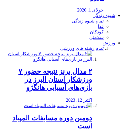
جولای 1, 2020
شیوه زندگی
تمام شیوه زندگی
غذا
کودکان
سلامتی
ورزش
تمام رشته های ورزشی
۲ مدال برنز نتیجه حضور ۷
ورزشکار استان البرز در
بازی‌های آسیایی هانگژو
اکتبر 12, 2023
دومین دوره مسابفات المپیاد
است