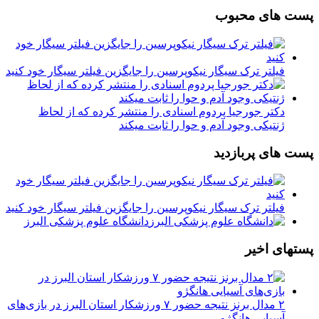
پست های محبوب
فیلتر ترک سیگار نیکوپرسین را جایگزین فیلتر سیگار خود کنید
دکتر جورجیا پردوم اسنادی را منتشر کرده که از لحاظ
ژنتیکی وجود آدم و حوا را ثابت میکند
پست های پربازدید
فیلتر ترک سیگار نیکوپرسین را جایگزین فیلتر سیگار خود کنید
دانشگاه علوم پزشکی البرز
پستهای اخیر
۲ مدال برنز نتیجه حضور ۷ ورزشکار استان البرز در بازی‌های
آسیایی هانگژو