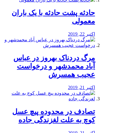
️حادثه پشت حادثه با یک باران
معمولی
اکتبر 22, 2019
مرگ دردناک بهروز در عباس
آباد محمدشهر و درخواست
عجیب همسرش
اکتبر 21, 2019
تصادف در محدوده پیچ عسل
کوچ به علت لغزندگی جاده
اکتبر 21, 2019