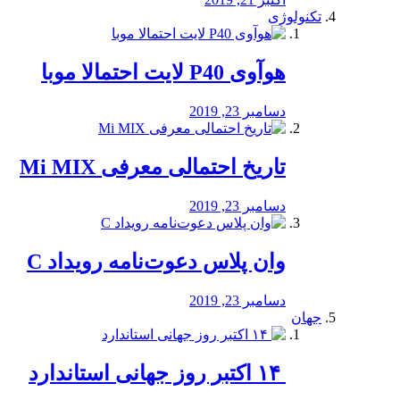
تکنولوژی
هوآوی P40 لایت احتمالا موبا
دسامبر 23, 2019
تاریخ احتمالی معرفی Mi MIX
دسامبر 23, 2019
وان پلاس دعوت‌نامه رویداد C
دسامبر 23, 2019
جهان
‏ ۱۴ اکتبر روز جهانی استاندارد