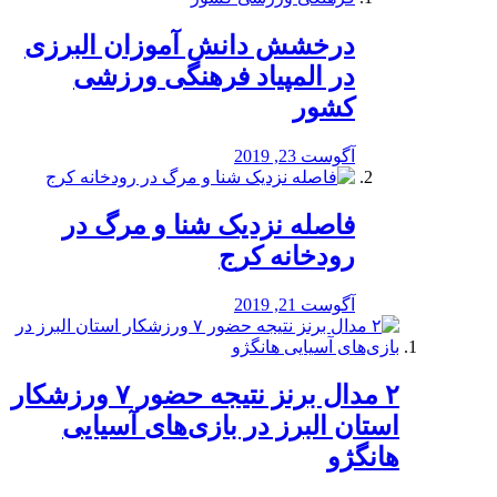
درخشش دانش آموزان البرزی
در المپیاد فرهنگی ورزشی
کشور
آگوست 23, 2019
️فاصله نزدیک شنا و مرگ در
رودخانه کرج
آگوست 21, 2019
۲ مدال برنز نتیجه حضور ۷ ورزشکار
استان البرز در بازی‌های آسیایی
هانگژو