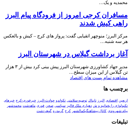
محمدیه و یک…
مسافران کرجی امروز از فرودگاه پیام البرز
راهی کیش شدند
مرکز البرز؛ منوچهر اتقیایی گفت: پرواز های کرج – کیش و بالعکس
هر سه شنبه…
آغاز برداشت گیلاس در شهرستان البرز
مدیر جهاد کشاورزی شهرستان البرز پیش بینی کرد بیش از ۳ هزار
تن گیلاس از این میزان سطح…
مشاهده تمام پست های اقتصاد
برچسب ها
اربعین
اقتصادی
البرز
تابناك
توصیه-سلامتی
تکواندو
حوادث-البرز
خبرفوری-کرج
خبرهای
تکنولوڑی را بخوانید و ش
دهیاری ملک فالیز
سیاسی
صحن
فوری
ماهدشت
محمدشهر
پیام-شهروندی
کانال-پیشاهنگیکمالشهر
کرج
گرمدره
گوهردشت
تبلیغات