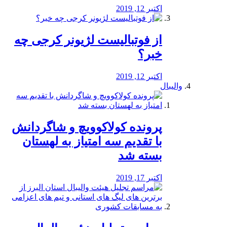
اکتبر 12, 2019
از فوتبالیست لژیونر کرجی چه
خبر؟
اکتبر 12, 2019
والیبال
پرونده کولاکوویچ و شاگردانش
با تقدیم سه امتیاز به لهستان
بسته شد
اکتبر 17, 2019