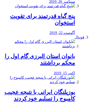
سپتامبر 26, 2019
پنج گیاه قدرتمند برای تقویت
استخوان
آگوست 22, 2019
فوتبال
بانوان استان البرزی گام اول را
محكم برداشتند
اکتبر 15, 2019
یوزپلنگان ایرانی با نتیجه عجیب
کامبوج را تسلیم خود کردند