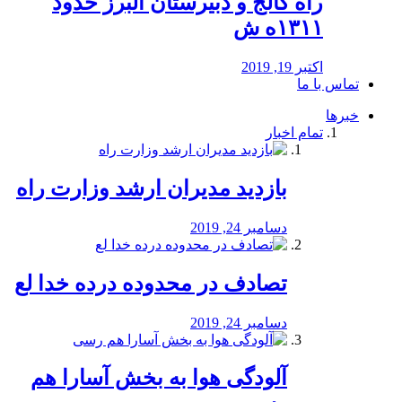
راه كالج و دبيرستان البرز حدود
۱۳۱۱ه ش
اکتبر 19, 2019
تماس با ما
خبرها
تمام اخبار
بازدید مدیران ارشد وزارت راه
دسامبر 24, 2019
تصادف در محدوده درده خدا لع
دسامبر 24, 2019
آلودگی هوا به بخش آسارا هم