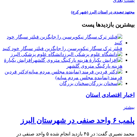
پست بعدی
مجتهد تبعیدی در استان البرز (شهر کرج)
بیشترین بازدیدها پست
فیلتر ترک سیگار نیکوپرسین را جایگزین فیلتر سیگار خود کنید
دانشگاه علوم پزشکی البرز
افزایش یکبارۀ
هزینه پارکینگ متروی گلشهر
دكتر فردين
فرمند (نماينده مجلس مردم میانه)
سخنان بزرگان
اخبار اقتصادی استان
بیشتر
پلمب ۶ واحد صنفی در شهرستان البرز
محمد نصیری گفت: در ۴۵ بازدید انجام شده ۵ واحد صنفی در