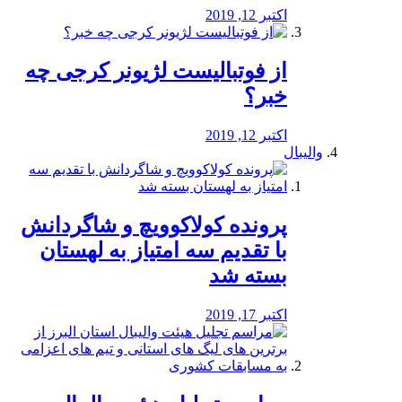
اکتبر 12, 2019
از فوتبالیست لژیونر کرجی چه
خبر؟
اکتبر 12, 2019
والیبال
پرونده کولاکوویچ و شاگردانش
با تقدیم سه امتیاز به لهستان
بسته شد
اکتبر 17, 2019