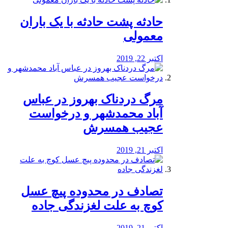
️حادثه پشت حادثه با یک باران
معمولی
اکتبر 22, 2019
مرگ دردناک بهروز در عباس
آباد محمدشهر و درخواست
عجیب همسرش
اکتبر 21, 2019
تصادف در محدوده پیچ عسل
کوچ به علت لغزندگی جاده
اکتبر 21, 2019