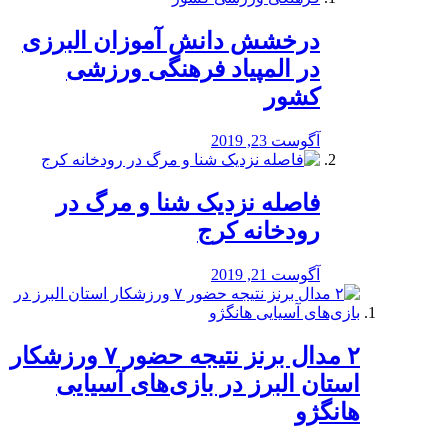
درخشش دانش آموزان البرزی
در المپیاد فرهنگی ورزشی
کشور
آگوست 23, 2019
️فاصله نزدیک شنا و مرگ در
رودخانه کرج
آگوست 21, 2019
۲ مدال برنز نتیجه حضور ۷ ورزشکار
استان البرز در بازی‌های آسیایی
هانگژو