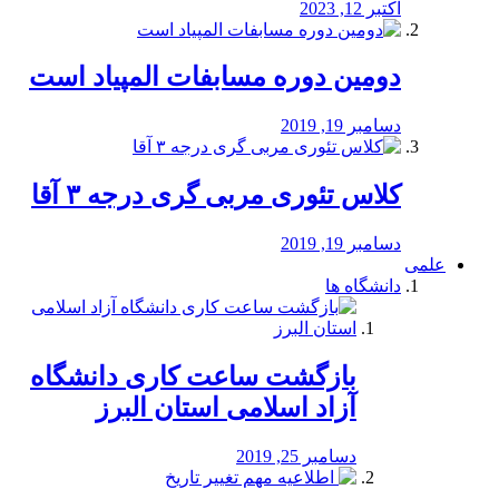
اکتبر 12, 2023
دومین دوره مسابفات المپیاد است
دسامبر 19, 2019
کلاس تئوری مربی گری درجه ۳ آقا
دسامبر 19, 2019
علمی
دانشگاه ها
بازگشت ساعت کاری دانشگاه
آزاد اسلامی استان البرز
دسامبر 25, 2019