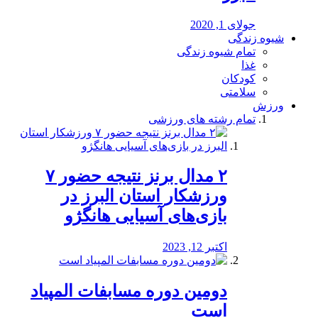
جولای 1, 2020
شیوه زندگی
تمام شیوه زندگی
غذا
کودکان
سلامتی
ورزش
تمام رشته های ورزشی
۲ مدال برنز نتیجه حضور ۷
ورزشکار استان البرز در
بازی‌های آسیایی هانگژو
اکتبر 12, 2023
دومین دوره مسابفات المپیاد
است