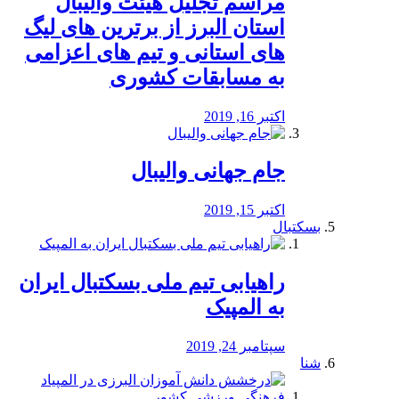
مراسم تجلیل هیئت والیبال
استان البرز از برترین های لیگ
های استانی و تیم های اعزامی
به مسابقات کشوری
اکتبر 16, 2019
جام جهانی والیبال
اکتبر 15, 2019
بسکتبال
راهیابی تیم ملی بسکتبال ایران
به المپیک
سپتامبر 24, 2019
شنا