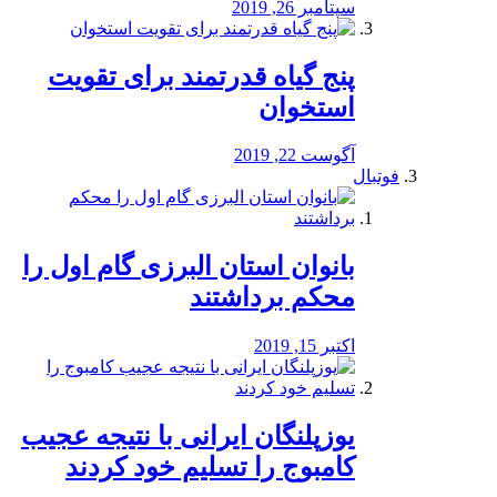
سپتامبر 26, 2019
پنج گیاه قدرتمند برای تقویت
استخوان
آگوست 22, 2019
فوتبال
بانوان استان البرزی گام اول را
محكم برداشتند
اکتبر 15, 2019
یوزپلنگان ایرانی با نتیجه عجیب
کامبوج را تسلیم خود کردند