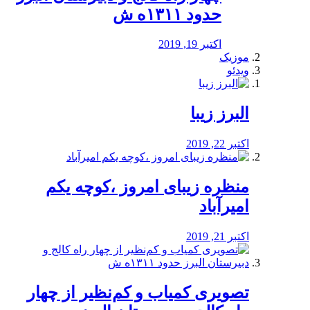
حدود ۱۳۱۱ه ش
اکتبر 19, 2019
موزیک
ویدئو
البرز زیبا
اکتبر 22, 2019
منظره‌‌ زیبای امروز ،کوچه یکم
امیرآباد
اکتبر 21, 2019
️تصویری کمیاب و کم‌نظیر از چهار