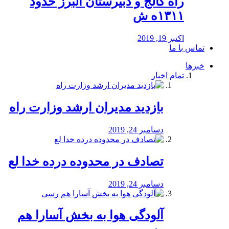
راه كالج و دبيرستان البرز حدود
۱۳۱۱ه ش
اکتبر 19, 2019
تماس با ما
خبرها
تمام اخبار
بازدید مدیران ارشد وزارت راه
دسامبر 24, 2019
تصادف در محدوده درده خدا لع
دسامبر 24, 2019
آلودگی هوا به بخش آسارا هم