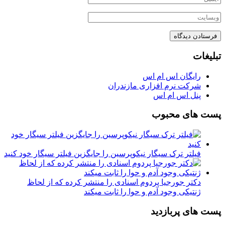
تبلیغات
رایگان اس ام اس
شرکت نرم افزاری مازندران
پنل اس ام اس
پست های محبوب
فیلتر ترک سیگار نیکوپرسین را جایگزین فیلتر سیگار خود کنید
دکتر جورجیا پردوم اسنادی را منتشر کرده که از لحاظ
ژنتیکی وجود آدم و حوا را ثابت میکند
پست های پربازدید