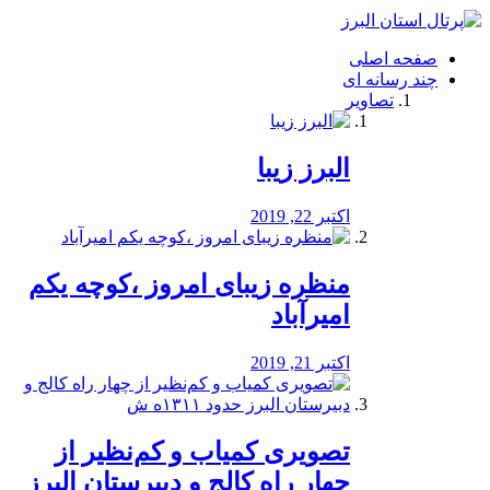
فصد
خون
صفحه اصلی
شرق
چند رسانه ای
تهران
تصاویر
خشکشویی
تصفیه
آب
البرز زیبا
طراحی
سایت
و
اکتبر 22, 2019
سئو
vip
منظره‌‌ زیبای امروز ،کوچه یکم
امیرآباد
اکتبر 21, 2019
️تصویری کمیاب و کم‌نظیر از
چهار راه كالج و دبيرستان البرز