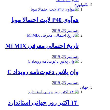
تکنولوژی
هوآوی P40 لایت احتمالا موبا
دسامبر 23, 2019
تاریخ احتمالی معرفی Mi MIX
دسامبر 23, 2019
وان پلاس دعوت‌نامه رویداد C
دسامبر 23, 2019
جهان
‏ ۱۴ اکتبر روز جهانی استاندارد