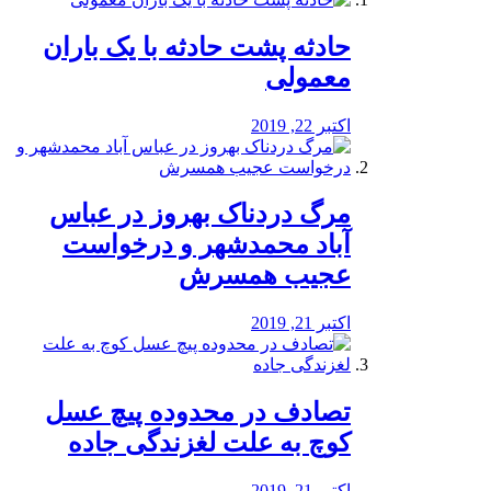
️حادثه پشت حادثه با یک باران
معمولی
اکتبر 22, 2019
مرگ دردناک بهروز در عباس
آباد محمدشهر و درخواست
عجیب همسرش
اکتبر 21, 2019
تصادف در محدوده پیچ عسل
کوچ به علت لغزندگی جاده
اکتبر 21, 2019