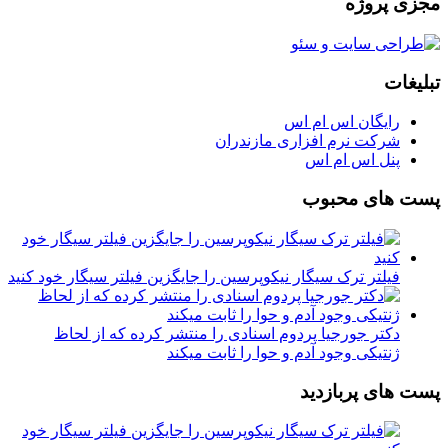
مجزی پروژه
تبلیغات
رایگان اس ام اس
شرکت نرم افزاری مازندران
پنل اس ام اس
پست های محبوب
فیلتر ترک سیگار نیکوپرسین را جایگزین فیلتر سیگار خود کنید
دکتر جورجیا پردوم اسنادی را منتشر کرده که از لحاظ
ژنتیکی وجود آدم و حوا را ثابت میکند
پست های پربازدید