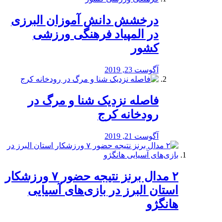
درخشش دانش آموزان البرزی
در المپیاد فرهنگی ورزشی
کشور
آگوست 23, 2019
️فاصله نزدیک شنا و مرگ در
رودخانه کرج
آگوست 21, 2019
۲ مدال برنز نتیجه حضور ۷ ورزشکار
استان البرز در بازی‌های آسیایی
هانگژو