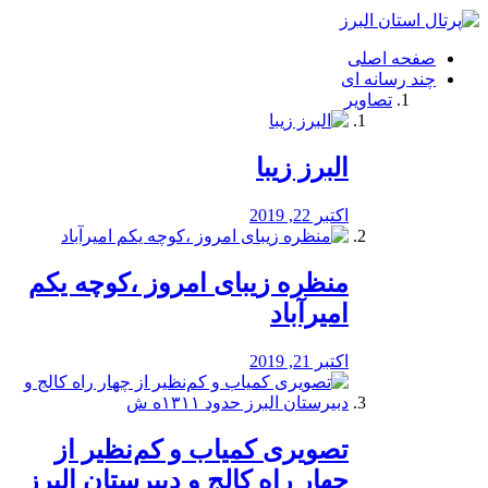
فصد
خون
صفحه اصلی
شرق
چند رسانه ای
تهران
تصاویر
خشکشویی
تصفیه
آب
البرز زیبا
طراحی
سایت
و
اکتبر 22, 2019
سئو
vip
منظره‌‌ زیبای امروز ،کوچه یکم
امیرآباد
اکتبر 21, 2019
️تصویری کمیاب و کم‌نظیر از
چهار راه كالج و دبيرستان البرز