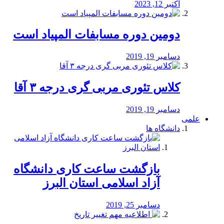
اکتبر 12, 2023
دومین دوره مسابفات المپیاد است
دسامبر 19, 2019
کلاس تئوری مربی گری درجه ۳ آقا
دسامبر 19, 2019
علمی
دانشگاه ها
بازگشت ساعت کاری دانشگاه
آزاد اسلامی استان البرز
دسامبر 25, 2019