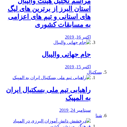
مراسم تجلیل هیئت والیبال
استان البرز از برترین های لیگ
های استانی و تیم های اعزامی
به مسابقات کشوری
اکتبر 16, 2019
جام جهانی والیبال
اکتبر 15, 2019
بسکتبال
راهیابی تیم ملی بسکتبال ایران
به المپیک
سپتامبر 24, 2019
شنا