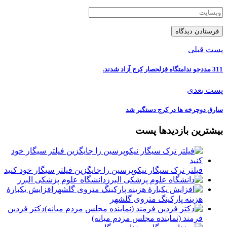
پست قبلی
311 مددجو ندامتگاه قزلحصار کرج آزاد شدند.
پست بعدی
سارق دوچرخه ها در کرج دستگیر شد
بیشترین بازدیدها پست
فیلتر ترک سیگار نیکوپرسین را جایگزین فیلتر سیگار خود کنید
دانشگاه علوم پزشکی البرز
افزایش یکبارۀ
هزینه پارکینگ متروی گلشهر
دكتر فردين
فرمند (نماينده مجلس مردم میانه)