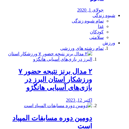
جولای 1, 2020
شیوه زندگی
تمام شیوه زندگی
غذا
کودکان
سلامتی
ورزش
تمام رشته های ورزشی
۲ مدال برنز نتیجه حضور ۷
ورزشکار استان البرز در
بازی‌های آسیایی هانگژو
اکتبر 12, 2023
دومین دوره مسابفات المپیاد
است