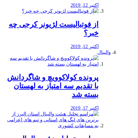
اکتبر 12, 2019
از فوتبالیست لژیونر کرجی چه
خبر؟
اکتبر 12, 2019
والیبال
پرونده کولاکوویچ و شاگردانش
با تقدیم سه امتیاز به لهستان
بسته شد
اکتبر 17, 2019