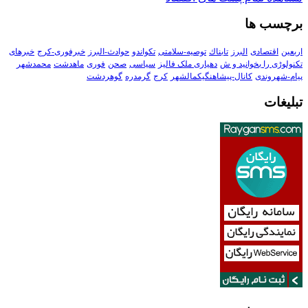
برچسب ها
اربعین
اقتصادی
البرز
تابناك
توصیه-سلامتی
تکواندو
حوادث-البرز
خبرفوری-کرج
خبرهای
تکنولوڑی را بخوانید و ش
دهیاری ملک فالیز
سیاسی
صحن
فوری
ماهدشت
محمدشهر
پیام-شهروندی
کانال-پیشاهنگیکمالشهر
کرج
گرمدره
گوهردشت
تبلیغات