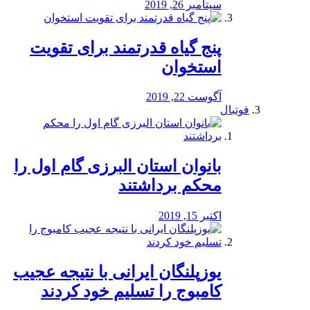
سپتامبر 26, 2019
پنج گیاه قدرتمند برای تقویت
استخوان
آگوست 22, 2019
فوتبال
بانوان استان البرزی گام اول را
محكم برداشتند
اکتبر 15, 2019
یوزپلنگان ایرانی با نتیجه عجیب
کامبوج را تسلیم خود کردند