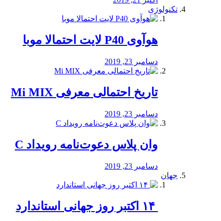
تکنولوژی
هوآوی P40 لایت احتمالا موبا
دسامبر 23, 2019
تاریخ احتمالی معرفی Mi MIX
دسامبر 23, 2019
وان پلاس دعوت‌نامه رویداد C
دسامبر 23, 2019
جهان
‏ ۱۴ اکتبر روز جهانی استاندارد