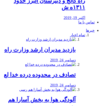
راه كالج و دبيرستان البرز حدود
۱۳۱۱ه ش
اکتبر 19, 2019
تماس با ما
خبرها
تمام اخبار
بازدید مدیران ارشد وزارت راه
دسامبر 24, 2019
تصادف در محدوده درده خدا لع
دسامبر 24, 2019
آلودگی هوا به بخش آسارا هم