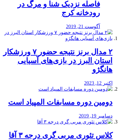
️فاصله نزدیک شنا و مرگ در
رودخانه کرج
آگوست 21, 2019
۲ مدال برنز نتیجه حضور ۷ ورزشکار
استان البرز در بازی‌های آسیایی
هانگژو
اکتبر 12, 2023
دومین دوره مسابفات المپیاد است
دسامبر 19, 2019
کلاس تئوری مربی گری درجه ۳ آقا