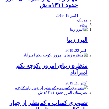
حدود ۱۳۱۱ه ش
اکتبر 19, 2019
موزیک
ویدئو
البرز زیبا
اکتبر 22, 2019
منظره‌‌ زیبای امروز ،کوچه یکم
امیرآباد
اکتبر 21, 2019
️تصویری کمیاب و کم‌نظیر از چهار