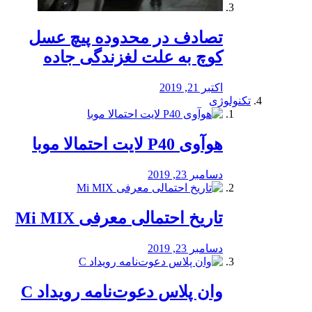
تصادف در محدوده پیچ عسل
کوچ به علت لغزندگی جاده
اکتبر 21, 2019
تکنولوژی
هوآوی P40 لایت احتمالا موبا
دسامبر 23, 2019
تاریخ احتمالی معرفی Mi MIX
دسامبر 23, 2019
وان پلاس دعوت‌نامه رویداد C