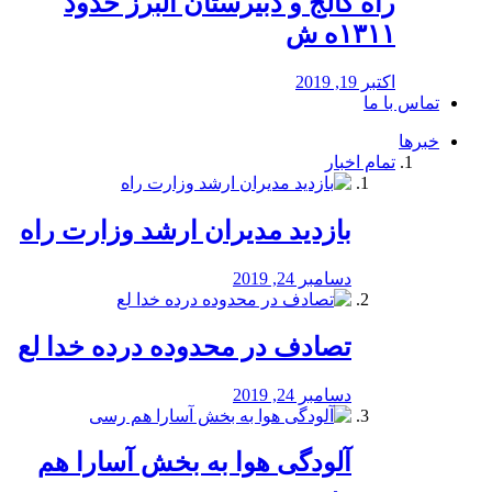
راه كالج و دبيرستان البرز حدود
۱۳۱۱ه ش
اکتبر 19, 2019
تماس با ما
خبرها
تمام اخبار
بازدید مدیران ارشد وزارت راه
دسامبر 24, 2019
تصادف در محدوده درده خدا لع
دسامبر 24, 2019
آلودگی هوا به بخش آسارا هم