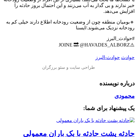
خبر ندارند و بی گدار به آب می‌زنند و این احتمال بروز حادثه را
افزایش می‌دهد.
🔹بومیان منطقه چون از وضعیت رودخانه اطلاع دارند خیلی کم به
رودخانه نزدیک می‌شوند./ایسنا
#حوادث_البرز
⚠️JOINE 🔜 @HAVADES_ALBORZ
حوادث
حوادث-البرز
درباره نویسنده
محمودی
یک پیشنهاد برای شما:
️حادثه پشت حادثه با یک باران معمولی