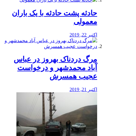
️حادثه پشت حادثه با یک باران
معمولی
اکتبر 22, 2019
مرگ دردناک بهروز در عباس
آباد محمدشهر و درخواست
عجیب همسرش
اکتبر 21, 2019