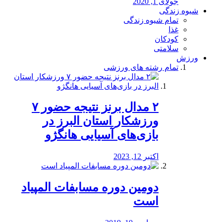
جولای 1, 2020
شیوه زندگی
تمام شیوه زندگی
غذا
کودکان
سلامتی
ورزش
تمام رشته های ورزشی
۲ مدال برنز نتیجه حضور ۷
ورزشکار استان البرز در
بازی‌های آسیایی هانگژو
اکتبر 12, 2023
دومین دوره مسابفات المپیاد
است