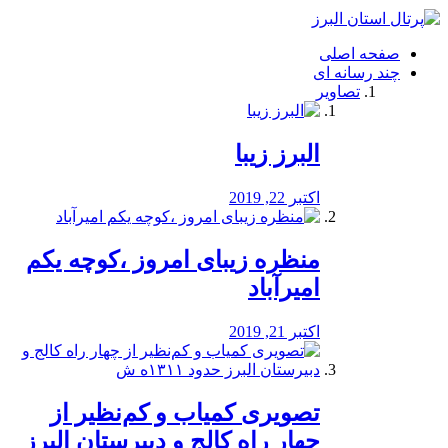
فصد
خون
صفحه اصلی
شرق
چند رسانه ای
تهران
تصاویر
خشکشویی
تصفیه
آب
البرز زیبا
طراحی
سایت
و
اکتبر 22, 2019
سئو
vip
منظره‌‌ زیبای امروز ،کوچه یکم
امیرآباد
اکتبر 21, 2019
️تصویری کمیاب و کم‌نظیر از
چهار راه كالج و دبيرستان البرز