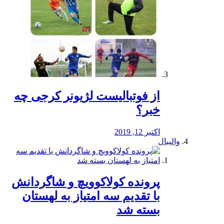
از فوتبالیست لژیونر کرجی چه
خبر؟
اکتبر 12, 2019
والیبال
پرونده کولاکوویچ و شاگردانش
با تقدیم سه امتیاز به لهستان
بسته شد