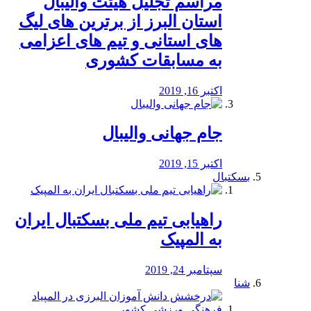
مراسم تجلیل هیئت والیبال
استان البرز از برترین های لیگ
های استانی و تیم های اعزامی
به مسابقات کشوری
اکتبر 16, 2019
جام جهانی والیبال
اکتبر 15, 2019
بسکتبال
راهیابی تیم ملی بسکتبال ایران
به المپیک
سپتامبر 24, 2019
شنا