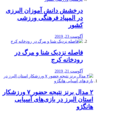
درخشش دانش آموزان البرزی
در المپیاد فرهنگی ورزشی
کشور
آگوست 23, 2019
️فاصله نزدیک شنا و مرگ در
رودخانه کرج
آگوست 21, 2019
۲ مدال برنز نتیجه حضور ۷ ورزشکار
استان البرز در بازی‌های آسیایی
هانگژو