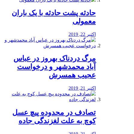
️حادثه پشت حادثه با یک باران
معمولی
اکتبر 22, 2019
مرگ دردناک بهروز در عباس
آباد محمدشهر و درخواست
عجیب همسرش
اکتبر 21, 2019
تصادف در محدوده پیچ عسل
کوچ به علت لغزندگی جاده
اکتبر 21, 2019