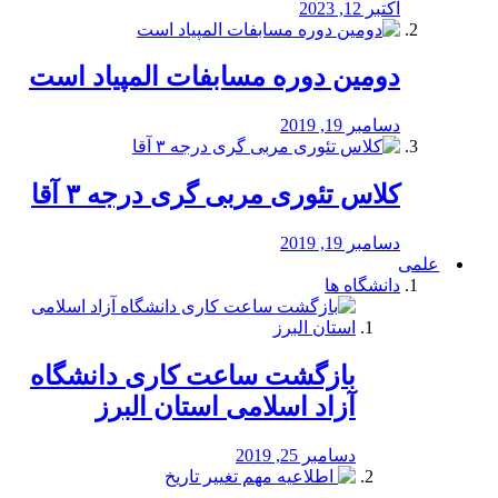
اکتبر 12, 2023
دومین دوره مسابفات المپیاد است
دسامبر 19, 2019
کلاس تئوری مربی گری درجه ۳ آقا
دسامبر 19, 2019
علمی
دانشگاه ها
بازگشت ساعت کاری دانشگاه
آزاد اسلامی استان البرز
دسامبر 25, 2019