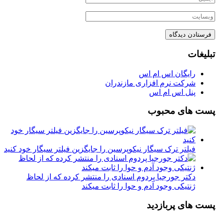
تبلیغات
رایگان اس ام اس
شرکت نرم افزاری مازندران
پنل اس ام اس
پست های محبوب
فیلتر ترک سیگار نیکوپرسین را جایگزین فیلتر سیگار خود کنید
دکتر جورجیا پردوم اسنادی را منتشر کرده که از لحاظ
ژنتیکی وجود آدم و حوا را ثابت میکند
پست های پربازدید