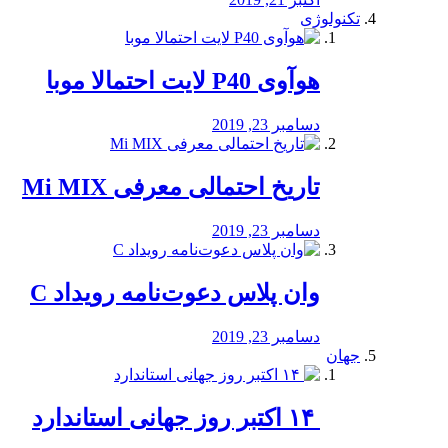
تکنولوژی
هوآوی P40 لایت احتمالا موبا
دسامبر 23, 2019
تاریخ احتمالی معرفی Mi MIX
دسامبر 23, 2019
وان پلاس دعوت‌نامه رویداد C
دسامبر 23, 2019
جهان
‏ ۱۴ اکتبر روز جهانی استاندارد