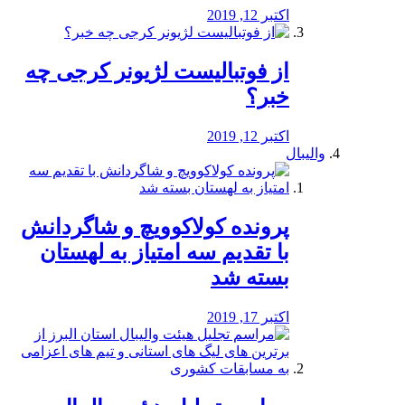
اکتبر 12, 2019
از فوتبالیست لژیونر کرجی چه
خبر؟
اکتبر 12, 2019
والیبال
پرونده کولاکوویچ و شاگردانش
با تقدیم سه امتیاز به لهستان
بسته شد
اکتبر 17, 2019