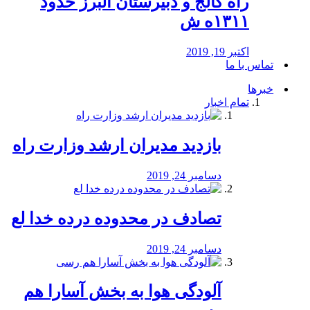
راه كالج و دبيرستان البرز حدود
۱۳۱۱ه ش
اکتبر 19, 2019
تماس با ما
خبرها
تمام اخبار
بازدید مدیران ارشد وزارت راه
دسامبر 24, 2019
تصادف در محدوده درده خدا لع
دسامبر 24, 2019
آلودگی هوا به بخش آسارا هم