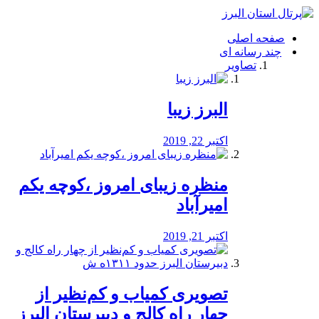
فصد
خون
صفحه اصلی
شرق
چند رسانه ای
تهران
تصاویر
خشکشویی
تصفیه
آب
البرز زیبا
طراحی
سایت
و
اکتبر 22, 2019
سئو
vip
منظره‌‌ زیبای امروز ،کوچه یکم
امیرآباد
اکتبر 21, 2019
️تصویری کمیاب و کم‌نظیر از
چهار راه كالج و دبيرستان البرز