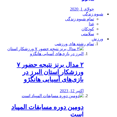
جولای 1, 2020
شیوه زندگی
تمام شیوه زندگی
غذا
کودکان
سلامتی
ورزش
تمام رشته های ورزشی
۲ مدال برنز نتیجه حضور ۷
ورزشکار استان البرز در
بازی‌های آسیایی هانگژو
اکتبر 12, 2023
دومین دوره مسابفات المپیاد
است