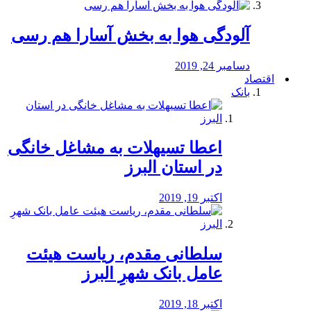
آلودگی هوا به بخش آسارا هم رسی
دسامبر 24, 2019
اقتصاد
بانک
️اعطا تسیهلات به مشاغل خانگی
در استان البرز
اکتبر 19, 2019
سلطانی مقدم، ریاست هیئت
عامل بانک شهرِ البرز
اکتبر 18, 2019