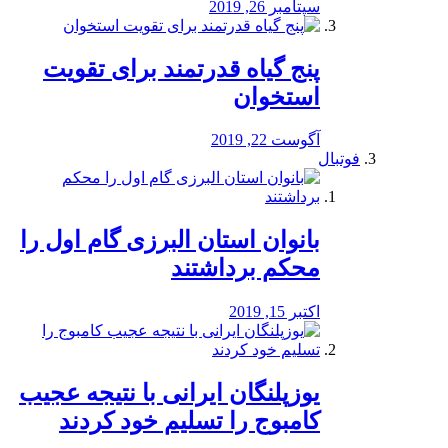
سپتامبر 26, 2019
پنج گیاه قدرتمند برای تقویت
استخوان
آگوست 22, 2019
فوتبال
بانوان استان البرزی گام اول را
محكم برداشتند
اکتبر 15, 2019
یوزپلنگان ایرانی با نتیجه عجیب
کامبوج را تسلیم خود کردند