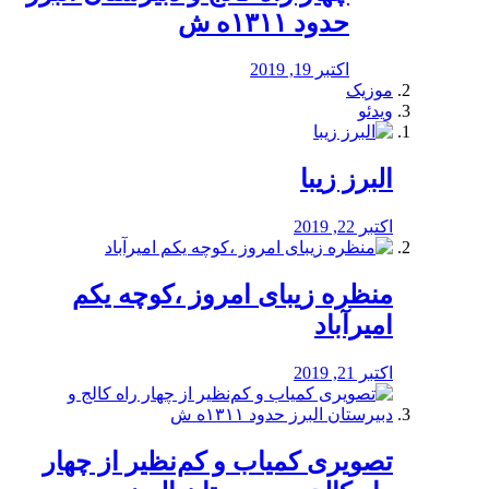
حدود ۱۳۱۱ه ش
اکتبر 19, 2019
موزیک
ویدئو
البرز زیبا
اکتبر 22, 2019
منظره‌‌ زیبای امروز ،کوچه یکم
امیرآباد
اکتبر 21, 2019
️تصویری کمیاب و کم‌نظیر از چهار