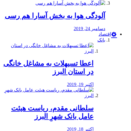
آلودگی هوا به بخش آسارا هم رسی
دسامبر 24, 2019
اقتصاد
بانک
️اعطا تسیهلات به مشاغل خانگی
در استان البرز
اکتبر 19, 2019
سلطانی مقدم، ریاست هیئت
عامل بانک شهرِ البرز
اکتبر 18, 2019