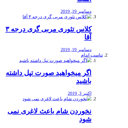
دسامبر 19, 2019
کلاس تئوری مربی گری درجه ۳
آقا
دسامبر 19, 2019
تناسب اندام
اگر میخواهید صورت تپل داشته
باشید
اکتبر 3, 2019
نخوردن شام باعث لاغری نمی
‌شود