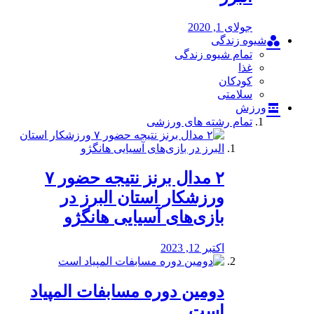
جولای 1, 2020
شیوه زندگی
تمام شیوه زندگی
غذا
کودکان
سلامتی
ورزش
تمام رشته های ورزشی
۲ مدال برنز نتیجه حضور ۷
ورزشکار استان البرز در
بازی‌های آسیایی هانگژو
اکتبر 12, 2023
دومین دوره مسابفات المپیاد
است