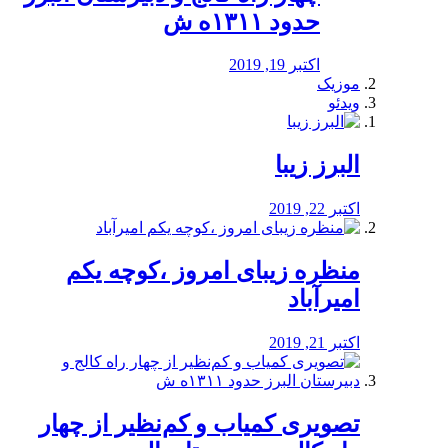
حدود ۱۳۱۱ه ش
اکتبر 19, 2019
موزیک
ویدئو
البرز زیبا
اکتبر 22, 2019
منظره‌‌ زیبای امروز ،کوچه یکم
امیرآباد
اکتبر 21, 2019
️تصویری کمیاب و کم‌نظیر از چهار