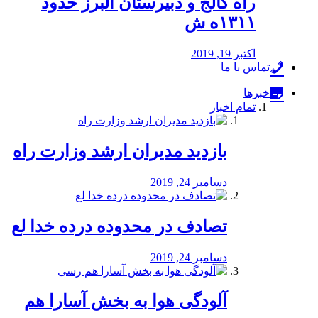
راه كالج و دبيرستان البرز حدود
۱۳۱۱ه ش
اکتبر 19, 2019
تماس با ما
خبرها
تمام اخبار
بازدید مدیران ارشد وزارت راه
دسامبر 24, 2019
تصادف در محدوده درده خدا لع
دسامبر 24, 2019
آلودگی هوا به بخش آسارا هم