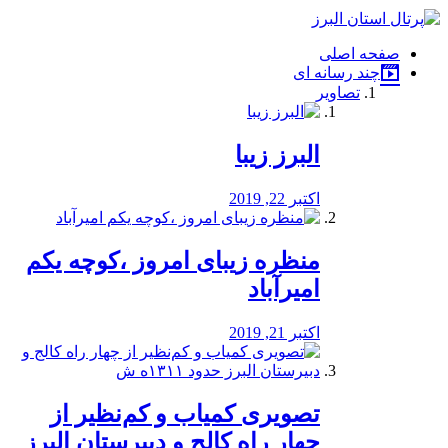
فصد
خون
صفحه اصلی
شرق
چند رسانه ای
تهران
تصاویر
خشکشویی
تصفیه
آب
البرز زیبا
طراحی
سایت
و
اکتبر 22, 2019
سئو
vip
منظره‌‌ زیبای امروز ،کوچه یکم
امیرآباد
اکتبر 21, 2019
️تصویری کمیاب و کم‌نظیر از
چهار راه كالج و دبيرستان البرز