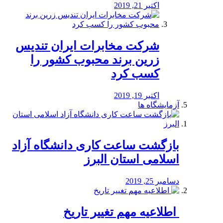
اکتبر 21, 2019
شرکت مخابرات ایران تندیس
زرین برند محبوب کشور را
کسب کرد
اکتبر 19, 2019
آزمایشگاه ها
بازگشت ساعت کاری دانشگاه آزاد
اسلامی استان البرز
دسامبر 25, 2019
️ اطلاعیه مهم تغییر تاریخ