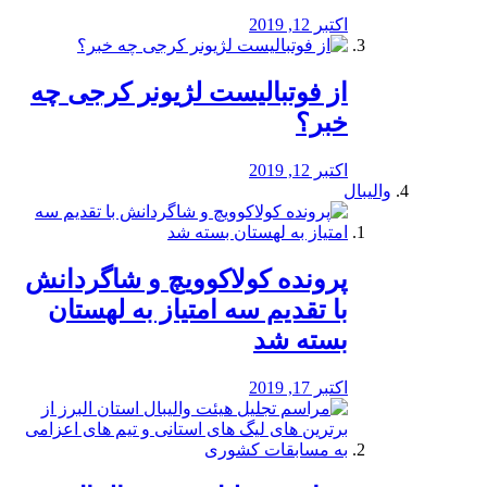
اکتبر 12, 2019
از فوتبالیست لژیونر کرجی چه
خبر؟
اکتبر 12, 2019
والیبال
پرونده کولاکوویچ و شاگردانش
با تقدیم سه امتیاز به لهستان
بسته شد
اکتبر 17, 2019