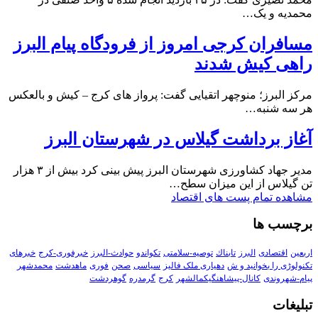
محمدیه و یک…
مسافران کرجی امروز از فرودگاه پیام البرز
راهی کیش شدند
مرکز البرز؛ منوچهر اتقیایی گفت: پرواز های کرج – کیش و بالعکس
هر سه شنبه…
آغاز برداشت گیلاس در شهرستان البرز
مدیر جهاد کشاورزی شهرستان البرز پیش بینی کرد بیش از ۳ هزار
تن گیلاس از این میزان سطح…
مشاهده تمام پست های اقتصاد
برچسب ها
اربعین
اقتصادی
البرز
تابناك
توصیه-سلامتی
تکواندو
حوادث-البرز
خبرفوری-کرج
خبرهای
تکنولوڑی را بخوانید و ش
دهیاری ملک فالیز
سیاسی
صحن
فوری
ماهدشت
محمدشهر
پیام-شهروندی
کانال-پیشاهنگیکمالشهر
کرج
گرمدره
گوهردشت
تبلیغات