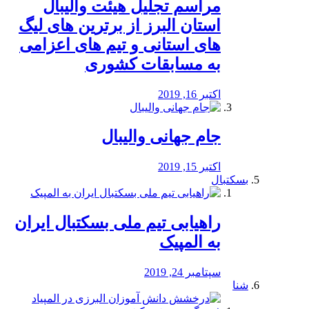
مراسم تجلیل هیئت والیبال
استان البرز از برترین های لیگ
های استانی و تیم های اعزامی
به مسابقات کشوری
اکتبر 16, 2019
جام جهانی والیبال
اکتبر 15, 2019
بسکتبال
راهیابی تیم ملی بسکتبال ایران
به المپیک
سپتامبر 24, 2019
شنا