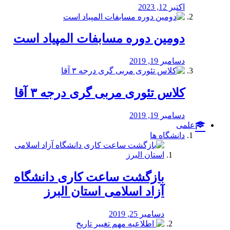
اکتبر 12, 2023
دومین دوره مسابفات المپیاد است
دسامبر 19, 2019
کلاس تئوری مربی گری درجه ۳ آقا
دسامبر 19, 2019
علمی
دانشگاه ها
بازگشت ساعت کاری دانشگاه
آزاد اسلامی استان البرز
دسامبر 25, 2019