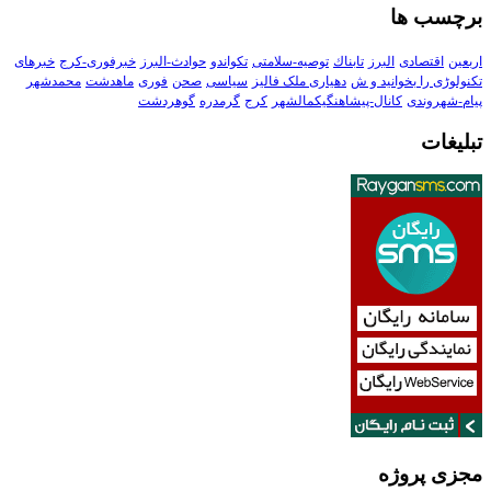
برچسب ها
اربعین
اقتصادی
البرز
تابناك
توصیه-سلامتی
تکواندو
حوادث-البرز
خبرفوری-کرج
خبرهای
تکنولوڑی را بخوانید و ش
دهیاری ملک فالیز
سیاسی
صحن
فوری
ماهدشت
محمدشهر
پیام-شهروندی
کانال-پیشاهنگیکمالشهر
کرج
گرمدره
گوهردشت
تبلیغات
مجزی پروژه