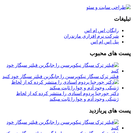
تبلیغات
رایگان اس ام اس
شرکت نرم افزاری مازندران
پنل اس ام اس
پست های محبوب
فیلتر ترک سیگار نیکوپرسین را جایگزین فیلتر سیگار خود کنید
دکتر جورجیا پردوم اسنادی را منتشر کرده که از لحاظ
ژنتیکی وجود آدم و حوا را ثابت میکند
پست های پربازدید