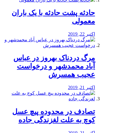
️حادثه پشت حادثه با یک باران
معمولی
اکتبر 22, 2019
مرگ دردناک بهروز در عباس
آباد محمدشهر و درخواست
عجیب همسرش
اکتبر 21, 2019
تصادف در محدوده پیچ عسل
کوچ به علت لغزندگی جاده
اکتبر 21, 2019