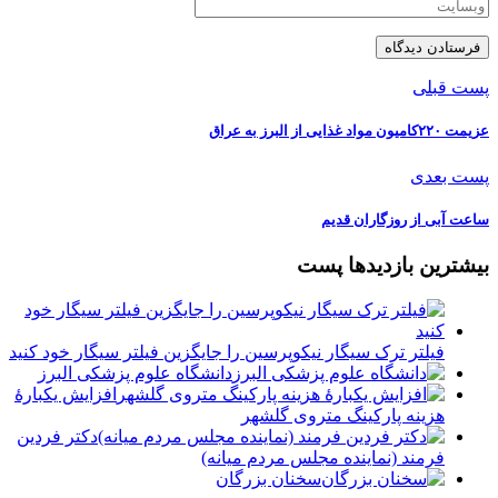
پست قبلی
️عزیمت ۲۲۰کامیون مواد غذایی از البرز به عراق
پست بعدی
ساعت آبی از روزگاران قدیم
بیشترین بازدیدها پست
فیلتر ترک سیگار نیکوپرسین را جایگزین فیلتر سیگار خود کنید
دانشگاه علوم پزشکی البرز
افزایش یکبارۀ
هزینه پارکینگ متروی گلشهر
دكتر فردين
فرمند (نماينده مجلس مردم میانه)
سخنان بزرگان