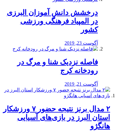
درخشش دانش آموزان البرزی
در المپیاد فرهنگی ورزشی
کشور
آگوست 23, 2019
️فاصله نزدیک شنا و مرگ در
رودخانه کرج
آگوست 21, 2019
۲ مدال برنز نتیجه حضور ۷ ورزشکار
استان البرز در بازی‌های آسیایی
هانگژو