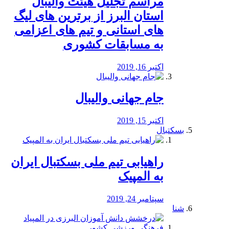
مراسم تجلیل هیئت والیبال
استان البرز از برترین های لیگ
های استانی و تیم های اعزامی
به مسابقات کشوری
اکتبر 16, 2019
جام جهانی والیبال
اکتبر 15, 2019
بسکتبال
راهیابی تیم ملی بسکتبال ایران
به المپیک
سپتامبر 24, 2019
شنا