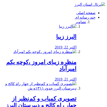
فصد
خون
صفحه اصلی
شرق
چند رسانه ای
تهران
تصاویر
خشکشویی
تصفیه
آب
البرز زیبا
طراحی
سایت
و
اکتبر 22, 2019
سئو
vip
منظره‌‌ زیبای امروز ،کوچه یکم
امیرآباد
اکتبر 21, 2019
️تصویری کمیاب و کم‌نظیر از
چهار راه كالج و دبيرستان البرز