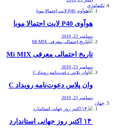
تکنولوژی
هوآوی P40 لایت احتمالا موبا
دسامبر 23, 2019
تاریخ احتمالی معرفی Mi MIX
دسامبر 23, 2019
وان پلاس دعوت‌نامه رویداد C
دسامبر 23, 2019
جهان
‏ ۱۴ اکتبر روز جهانی استاندارد