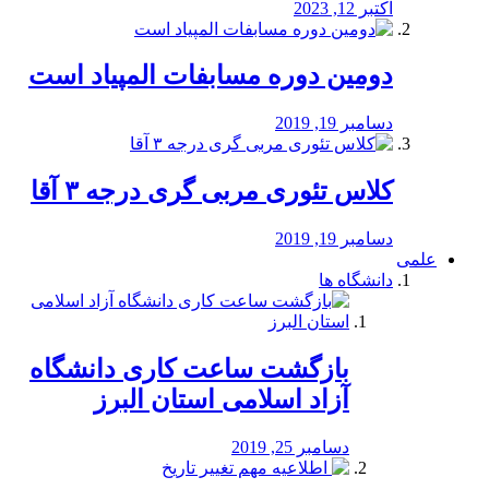
اکتبر 12, 2023
دومین دوره مسابفات المپیاد است
دسامبر 19, 2019
کلاس تئوری مربی گری درجه ۳ آقا
دسامبر 19, 2019
علمی
دانشگاه ها
بازگشت ساعت کاری دانشگاه
آزاد اسلامی استان البرز
دسامبر 25, 2019