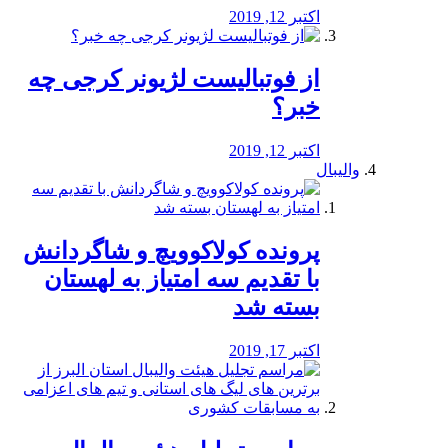
اکتبر 12, 2019
از فوتبالیست لژیونر کرجی چه
خبر؟
اکتبر 12, 2019
والیبال
پرونده کولاکوویچ و شاگردانش
با تقدیم سه امتیاز به لهستان
بسته شد
اکتبر 17, 2019