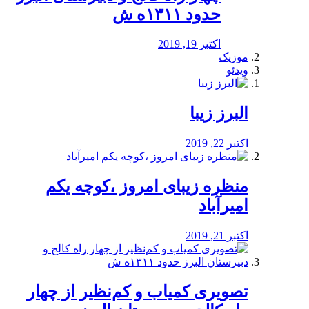
حدود ۱۳۱۱ه ش
اکتبر 19, 2019
موزیک
ویدئو
البرز زیبا
اکتبر 22, 2019
منظره‌‌ زیبای امروز ،کوچه یکم
امیرآباد
اکتبر 21, 2019
️تصویری کمیاب و کم‌نظیر از چهار