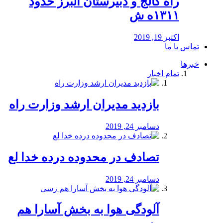
راه كالج و دبيرستان البرز حدود
۱۳۱۱ه ش
اکتبر 19, 2019
تماس با ما
خبرها
تمام اخبار
بازدید مدیران ارشد وزارت راه
دسامبر 24, 2019
تصادف در محدوده درده خدا لع
دسامبر 24, 2019
آلودگی هوا به بخش آسارا هم