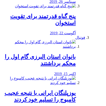
سپتامبر 26, 2019
پنج گیاه قدرتمند برای تقویت
استخوان
آگوست 22, 2019
فوتبال
بانوان استان البرزی گام اول را
محكم برداشتند
اکتبر 15, 2019
یوزپلنگان ایرانی با نتیجه عجیب
کامبوج را تسلیم خود کردند