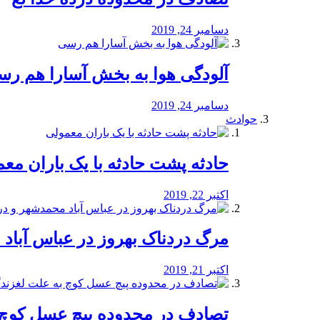
دسامبر 24, 2019
آلودگی هوا به بخش آسارا هم ر
دسامبر 24, 2019
حوادث
️حادثه پشت حادثه با یک باران مع
اکتبر 22, 2019
مرگ دردناک بهروز در عباس آب
اکتبر 21, 2019
تصادف در محدوده پیچ عسل کوچ 