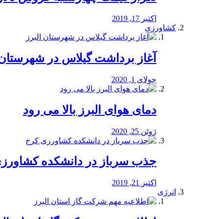
اکتبر 17, 2019
کشاورزی
آغاز برداشت گیلاس در شهرستان 
جولای 1, 2020
دمای هوای البرز بالا می رود
ژوئن 25, 2020
جذب سرباز در دانشکده کشاورز
اکتبر 21, 2019
انرژی