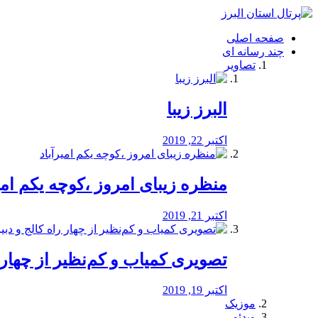
فصد
خون
صفحه اصلی
شرق
چند رسانه ای
تهران
تصاویر
خشکشویی
تصفیه
آب
البرز زیبا
طراحی
سایت
و
اکتبر 22, 2019
سئو
vip
منظره‌‌ زیبای امروز ،کوچه یکم امی
اکتبر 21, 2019
️تصویری کمیاب و کم‌نظیر از چهار راه 
اکتبر 19, 2019
موزیک
ویدئو