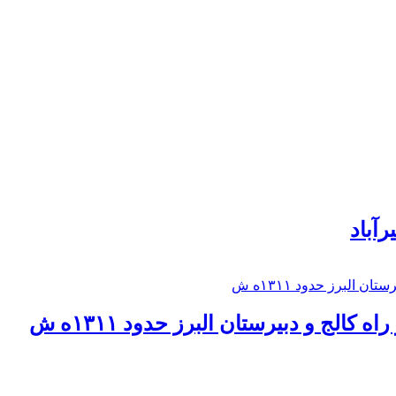
رآباد
كالج و دبيرستان البرز حدود ۱۳۱۱ه ش