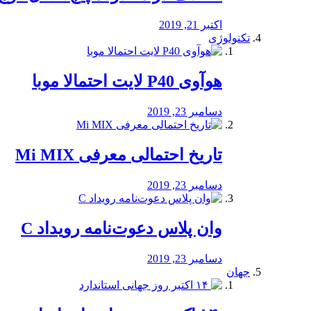
اکتبر 21, 2019
تکنولوژی
هوآوی P40 لایت احتمالا موبا
دسامبر 23, 2019
تاریخ احتمالی معرفی Mi MIX
دسامبر 23, 2019
وان پلاس دعوت‌نامه رویداد C
دسامبر 23, 2019
جهان