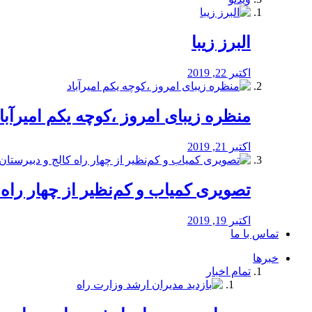
البرز زیبا
اکتبر 22, 2019
منظره‌‌ زیبای امروز ،کوچه یکم امیرآبا
اکتبر 21, 2019
️تصویری کمیاب و کم‌نظیر از چهار راه كالج
اکتبر 19, 2019
تماس با ما
خبرها
تمام اخبار