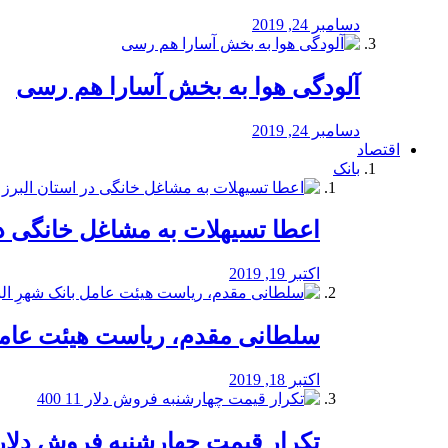
دسامبر 24, 2019
آلودگی هوا به بخش آسارا هم رسی
دسامبر 24, 2019
اقتصاد
بانک
️اعطا تسیهلات به مشاغل خانگی در
اکتبر 19, 2019
سلطانی مقدم، ریاست هیئت عامل 
اکتبر 18, 2019
تکرار قیمت چهارشنبه فروش دلار 11 00