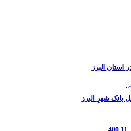
 استان البرز
بانک شهرِ البرز
4