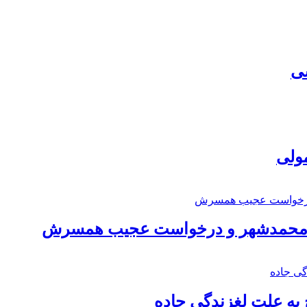
سی
مولی
اد محمدشهر و درخواست عجیب همسرش
به علت لغزندگی جاده