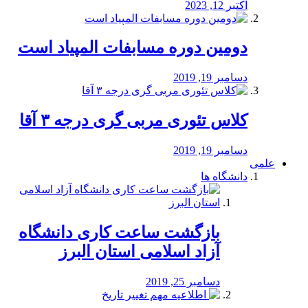
اکتبر 12, 2023
دومین دوره مسابفات المپیاد است
دسامبر 19, 2019
کلاس تئوری مربی گری درجه ۳ آقا
دسامبر 19, 2019
علمی
دانشگاه ها
بازگشت ساعت کاری دانشگاه
آزاد اسلامی استان البرز
دسامبر 25, 2019