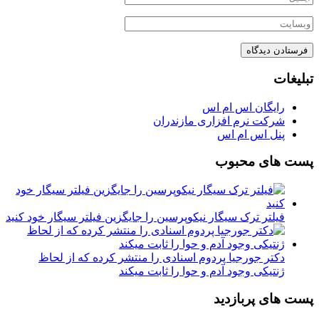
تبلیغات
رایگان اس ام اس
شرکت نرم افزاری مازندران
پنل اس ام اس
پست های محبوب
فیلتر ترک سیگار نیکوپرسین را جایگزین فیلتر سیگار خود کنید
دکتر جورجیا پردوم اسنادی را منتشر کرده که از لحاظ
ژنتیکی وجود آدم و حوا را ثابت میکند
پست های پربازدید