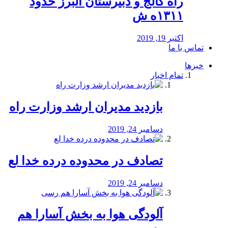
راه كالج و دبيرستان البرز حدود
۱۳۱۱ه ش
اکتبر 19, 2019
تماس با ما
خبرها
تمام اخبار
بازدید مدیران ارشد وزارت راه
دسامبر 24, 2019
تصادف در محدوده درده خدا لع
دسامبر 24, 2019
آلودگی هوا به بخش آسارا هم