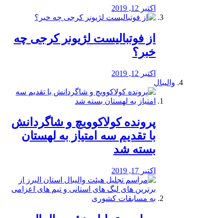
اکتبر 12, 2019
از فوتبالیست لژیونر کرجی چه
خبر؟
اکتبر 12, 2019
والیبال
پرونده کولاکوویچ و شاگردانش
با تقدیم سه امتیاز به لهستان
بسته شد
اکتبر 17, 2019