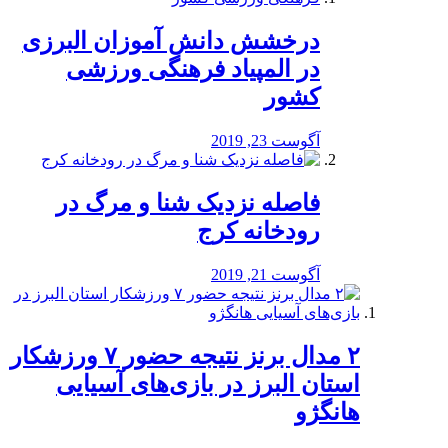
درخشش دانش آموزان البرزی
در المپیاد فرهنگی ورزشی
کشور
آگوست 23, 2019
️فاصله نزدیک شنا و مرگ در
رودخانه کرج
آگوست 21, 2019
۲ مدال برنز نتیجه حضور ۷ ورزشکار
استان البرز در بازی‌های آسیایی
هانگژو