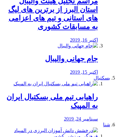
مراسم تجلیل هیئت والیبال
استان البرز از برترین های لیگ
های استانی و تیم های اعزامی
به مسابقات کشوری
اکتبر 16, 2019
جام جهانی والیبال
اکتبر 15, 2019
بسکتبال
راهیابی تیم ملی بسکتبال ایران
به المپیک
سپتامبر 24, 2019
شنا