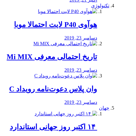
تکنولوژی
هوآوی P40 لایت احتمالا موبا
دسامبر 23, 2019
تاریخ احتمالی معرفی Mi MIX
دسامبر 23, 2019
وان پلاس دعوت‌نامه رویداد C
دسامبر 23, 2019
جهان
‏ ۱۴ اکتبر روز جهانی استاندارد