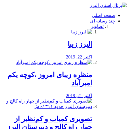
فصد
خون
صفحه اصلی
شرق
چند رسانه ای
تهران
تصاویر
خشکشویی
تصفیه
آب
البرز زیبا
طراحی
سایت
و
اکتبر 22, 2019
سئو
vip
منظره‌‌ زیبای امروز ،کوچه یکم
امیرآباد
اکتبر 21, 2019
️تصویری کمیاب و کم‌نظیر از
چهار راه كالج و دبيرستان البرز