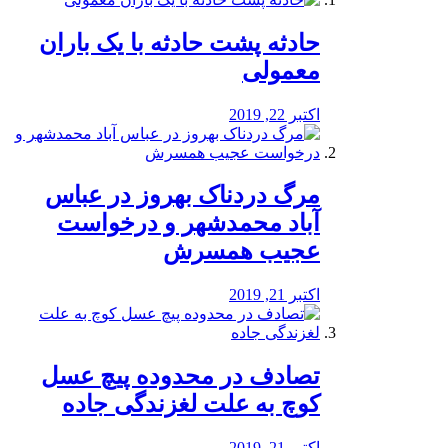
️حادثه پشت حادثه با یک باران
معمولی
اکتبر 22, 2019
مرگ دردناک بهروز در عباس
آباد محمدشهر و درخواست
عجیب همسرش
اکتبر 21, 2019
تصادف در محدوده پیچ عسل
کوچ به علت لغزندگی جاده
اکتبر 21, 2019