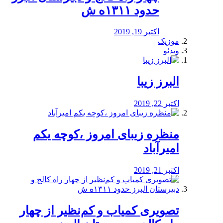
حدود ۱۳۱۱ه ش
اکتبر 19, 2019
موزیک
ویدئو
البرز زیبا
اکتبر 22, 2019
منظره‌‌ زیبای امروز ،کوچه یکم
امیرآباد
اکتبر 21, 2019
️تصویری کمیاب و کم‌نظیر از چهار