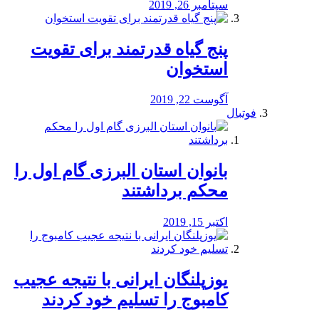
سپتامبر 26, 2019
پنج گیاه قدرتمند برای تقویت
استخوان
آگوست 22, 2019
فوتبال
بانوان استان البرزی گام اول را
محكم برداشتند
اکتبر 15, 2019
یوزپلنگان ایرانی با نتیجه عجیب
کامبوج را تسلیم خود کردند