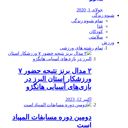
جولای 1, 2020
شیوه زندگی
تمام شیوه زندگی
غذا
کودکان
سلامتی
ورزش
تمام رشته های ورزشی
۲ مدال برنز نتیجه حضور ۷
ورزشکار استان البرز در
بازی‌های آسیایی هانگژو
اکتبر 12, 2023
دومین دوره مسابفات المپیاد
است