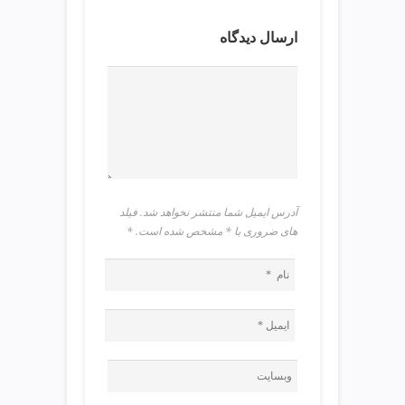
ی
ت
ارسال دیدگاه
ص
ف
ی
ه
آ
ب
ط
ر
ا
آدرس ایمیل شما منتشر نخواهد شد. فیلد
ح
های ضروری با * مشخص شده است.
*
ی
س
ا
ی
ت
و
س
ئ
و