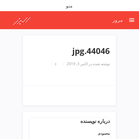
ف
منو
ص
د
مرور
خ
و
ن
ش
44046.jpg
ر
ق
نوشته شده در
اکتبر 3, 2019
0
ت
ه
ر
ا
ن
خ
ش
ک
ش
درباره نویسنده
و
ی
محمودی