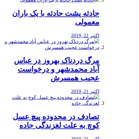
️حادثه پشت حادثه با یک باران
معمولی
اکتبر 22, 2019
مرگ دردناک بهروز در عباس
آباد محمدشهر و درخواست
عجیب همسرش
اکتبر 21, 2019
تصادف در محدوده پیچ عسل
کوچ به علت لغزندگی جاده
اکتبر 21, 2019