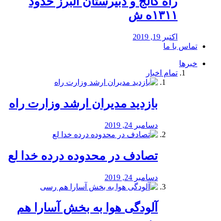
راه كالج و دبيرستان البرز حدود
۱۳۱۱ه ش
اکتبر 19, 2019
تماس با ما
خبرها
تمام اخبار
بازدید مدیران ارشد وزارت راه
دسامبر 24, 2019
تصادف در محدوده درده خدا لع
دسامبر 24, 2019
آلودگی هوا به بخش آسارا هم