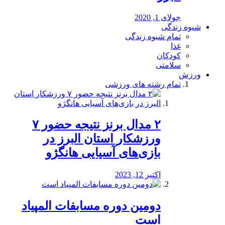
جولای 1, 2020
شیوه زندگی
تمام شیوه زندگی
غذا
کودکان
سلامتی
ورزش
تمام رشته های ورزشی
۲ مدال برنز نتیجه حضور ۷
ورزشکار استان البرز در
بازی‌های آسیایی هانگژو
اکتبر 12, 2023
دومین دوره مسابفات المپیاد
است