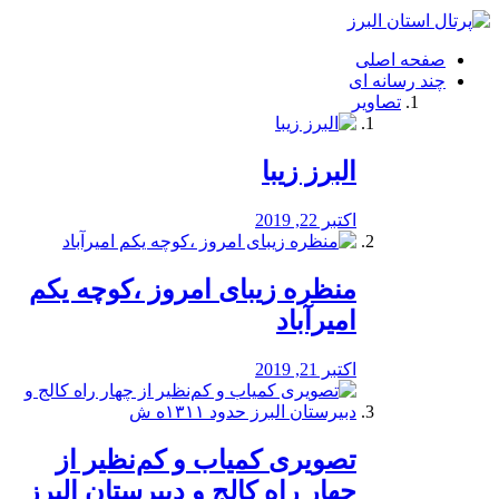
فصد
خون
صفحه اصلی
شرق
چند رسانه ای
تهران
تصاویر
خشکشویی
تصفیه
آب
البرز زیبا
طراحی
سایت
و
اکتبر 22, 2019
سئو
vip
منظره‌‌ زیبای امروز ،کوچه یکم
امیرآباد
اکتبر 21, 2019
️تصویری کمیاب و کم‌نظیر از
چهار راه كالج و دبيرستان البرز