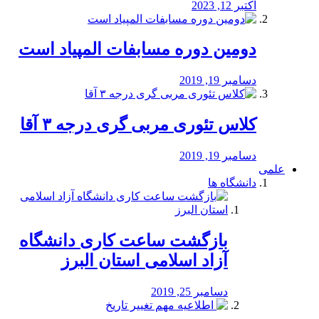
اکتبر 12, 2023
دومین دوره مسابفات المپیاد است
دسامبر 19, 2019
کلاس تئوری مربی گری درجه ۳ آقا
دسامبر 19, 2019
علمی
دانشگاه ها
بازگشت ساعت کاری دانشگاه
آزاد اسلامی استان البرز
دسامبر 25, 2019