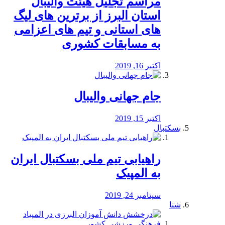
مراسم تجلیل هیئت والیبال
استان البرز از برترین های لیگ
های استانی و تیم های اعزامی
به مسابقات کشوری
اکتبر 16, 2019
جام جهانی والیبال
اکتبر 15, 2019
بسکتبال
راهیابی تیم ملی بسکتبال ایران
به المپیک
سپتامبر 24, 2019
شنا