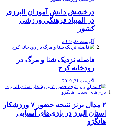
درخشش دانش آموزان البرزی
در المپیاد فرهنگی ورزشی
کشور
آگوست 23, 2019
️فاصله نزدیک شنا و مرگ در
رودخانه کرج
آگوست 21, 2019
۲ مدال برنز نتیجه حضور ۷ ورزشکار
استان البرز در بازی‌های آسیایی
هانگژو