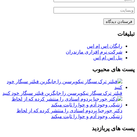
تبلیغات
رایگان اس ام اس
شرکت نرم افزاری مازندران
پنل اس ام اس
پست های محبوب
فیلتر ترک سیگار نیکوپرسین را جایگزین فیلتر سیگار خود کنید
دکتر جورجیا پردوم اسنادی را منتشر کرده که از لحاظ
ژنتیکی وجود آدم و حوا را ثابت میکند
پست های پربازدید