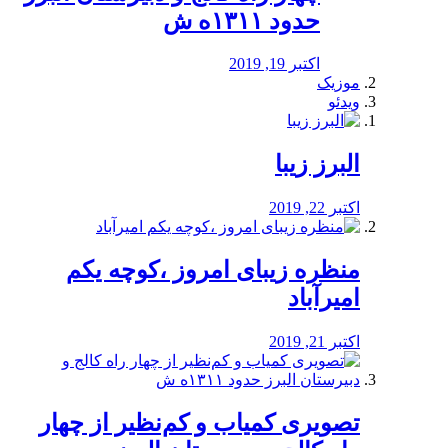
حدود ۱۳۱۱ه ش
اکتبر 19, 2019
موزیک
ویدئو
البرز زیبا
اکتبر 22, 2019
منظره‌‌ زیبای امروز ،کوچه یکم
امیرآباد
اکتبر 21, 2019
️تصویری کمیاب و کم‌نظیر از چهار