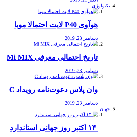
تکنولوژی
هوآوی P40 لایت احتمالا موبا
دسامبر 23, 2019
تاریخ احتمالی معرفی Mi MIX
دسامبر 23, 2019
وان پلاس دعوت‌نامه رویداد C
دسامبر 23, 2019
جهان
‏ ۱۴ اکتبر روز جهانی استاندارد