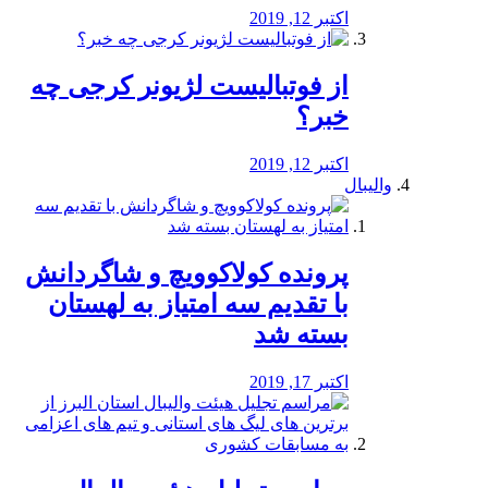
اکتبر 12, 2019
از فوتبالیست لژیونر کرجی چه
خبر؟
اکتبر 12, 2019
والیبال
پرونده کولاکوویچ و شاگردانش
با تقدیم سه امتیاز به لهستان
بسته شد
اکتبر 17, 2019