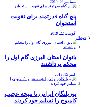
سپتامبر 26, 2019
پنج گیاه قدرتمند برای تقویت
استخوان
آگوست 22, 2019
فوتبال
بانوان استان البرزی گام اول را
محكم برداشتند
اکتبر 15, 2019
یوزپلنگان ایرانی با نتیجه عجیب
کامبوج را تسلیم خود کردند