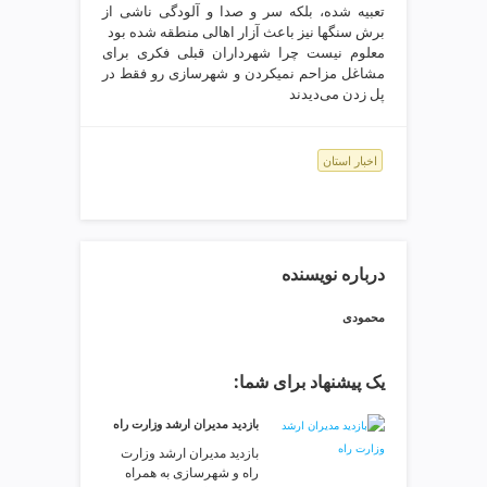
ی
تعبیه شده، بلکه سر و صدا و آلودگی ناشی از
ت
برش سنگها نیز باعث آزار اهالی منطقه شده بود
معلوم نیست چرا شهرداران قبلی فکری برای
ص
مشاغل مزاحم نمیکردن و شهرسازی رو فقط در
ف
پل زدن می‌دیدند
ی
ه
آ
اخبار استان
ب
ط
ر
ا
ح
درباره نویسنده
ی
س
محمودی
ا
ی
یک پیشنهاد برای شما:
ت
و
بازدید مدیران ارشد وزارت راه
س
بازدید مدیران ارشد وزارت
ئ
راه و شهرسازی به همراه
و