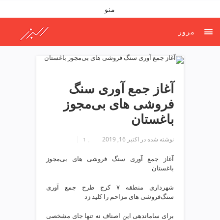
ف
منو
ص
د
مرور
خ
و
ن
ش
ر
آغاز جمع آوری سنگ
ق
فروشی های بی‌مجوز
ت
ه
باغستان
ر
ا
نوشته شده در
اکتبر 16, 2019
1
ن
خ
آغاز جمع آوری سنگ فروشی های بی‌مجوز
باغستان
ش
ک
شهرداری منطقه ۷ کرج طرح جمع آوری
ش
سنگ‌فروشی های مزاحم را کلید زد
و
ی
برای ساماندهی این اصناف نه تنها جای مشخصی