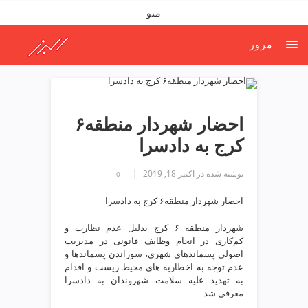
ف
منو
ص
د
مرور
خ
و
ن
ش
ر
احضار شهردار منطقه۶
ق
کرج به دادسرا
ت
ه
نوشته شده در
اکتبر 18, 2019
ر
0
ا
احضار شهردار منطقه۶ کرج به دادسرا
ن
خ
شهردار منطقه ۶ کرج بدلیل عدم نظارت و
ش
کم‌کاری در انجام وظایف قانونی در مدیریت
ک
اصولی پسماندهای شهری، سوزاندن پسماندها و
ش
عدم توجه به اخطاریه های محیط زیست و اقدام
به تهدید علیه سلامت شهروندان به دادسرا
و
معرفی شد
ی