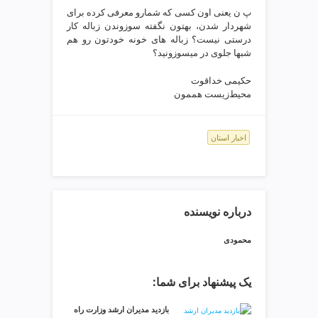
ی
پ ن یعنی اون کسی که شمارو معرفی کرده برای
ت
شهردار شدن، بهتون نگفته سوزوندن زباله کار
ص
درستی نیست؟ زباله های خونه خودتون رو هم
ف
شبها جلوی در میسوزونید؟
ی
حکیمی خداقوت
ه
محیط‌زیست هممون
آ
ب
ط
اخبار استان
ر
ا
ح
ی
س
درباره نویسنده
ا
ی
محمودی
ت
و
یک پیشنهاد برای شما:
س
ئ
بازدید مدیران ارشد وزارت راه
و