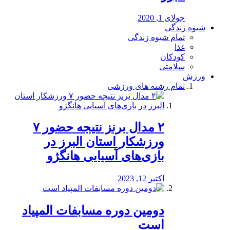
جولای 1, 2020
شیوه زندگی
تمام شیوه زندگی
غذا
کودکان
سلامتی
ورزش
تمام رشته های ورزشی
۲ مدال برنز نتیجه حضور ۷
ورزشکار استان البرز در
بازی‌های آسیایی هانگژو
اکتبر 12, 2023
دومین دوره مسابفات المپیاد
است