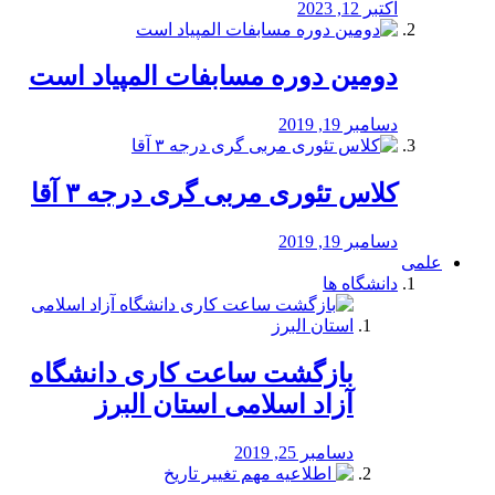
اکتبر 12, 2023
دومین دوره مسابفات المپیاد است
دسامبر 19, 2019
کلاس تئوری مربی گری درجه ۳ آقا
دسامبر 19, 2019
علمی
دانشگاه ها
بازگشت ساعت کاری دانشگاه
آزاد اسلامی استان البرز
دسامبر 25, 2019