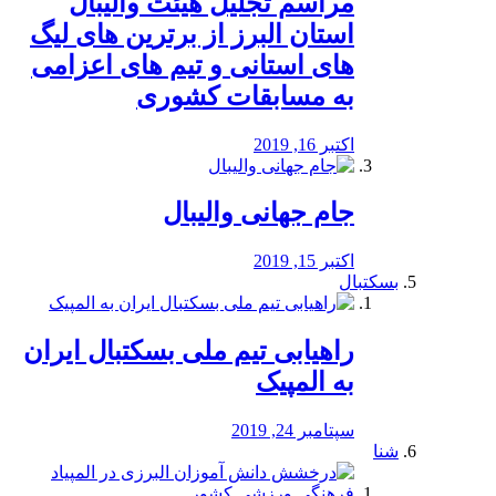
مراسم تجلیل هیئت والیبال
استان البرز از برترین های لیگ
های استانی و تیم های اعزامی
به مسابقات کشوری
اکتبر 16, 2019
جام جهانی والیبال
اکتبر 15, 2019
بسکتبال
راهیابی تیم ملی بسکتبال ایران
به المپیک
سپتامبر 24, 2019
شنا