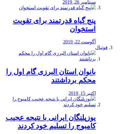
سپتامبر 26, 2019
پنج گیاه قدرتمند برای تقویت
استخوان
آگوست 22, 2019
فوتبال
بانوان استان البرزی گام اول را
محكم برداشتند
اکتبر 15, 2019
یوزپلنگان ایرانی با نتیجه عجیب
کامبوج را تسلیم خود کردند