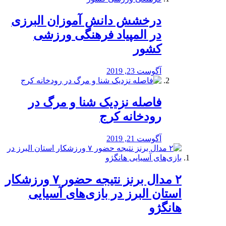
درخشش دانش آموزان البرزی
در المپیاد فرهنگی ورزشی
کشور
آگوست 23, 2019
️فاصله نزدیک شنا و مرگ در
رودخانه کرج
آگوست 21, 2019
۲ مدال برنز نتیجه حضور ۷ ورزشکار
استان البرز در بازی‌های آسیایی
هانگژو