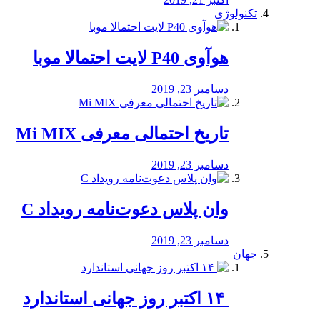
تکنولوژی
هوآوی P40 لایت احتمالا موبا
دسامبر 23, 2019
تاریخ احتمالی معرفی Mi MIX
دسامبر 23, 2019
وان پلاس دعوت‌نامه رویداد C
دسامبر 23, 2019
جهان
‏ ۱۴ اکتبر روز جهانی استاندارد