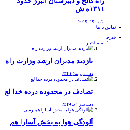
راه كالج و دبيرستان البرز حدود
۱۳۱۱ه ش
اکتبر 19, 2019
تماس با ما
خبرها
تمام اخبار
بازدید مدیران ارشد وزارت راه
دسامبر 24, 2019
تصادف در محدوده درده خدا لع
دسامبر 24, 2019
آلودگی هوا به بخش آسارا هم