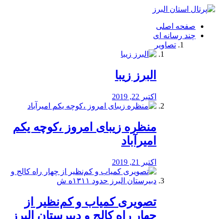
فصد
خون
صفحه اصلی
شرق
چند رسانه ای
تهران
تصاویر
خشکشویی
تصفیه
آب
البرز زیبا
طراحی
سایت
و
اکتبر 22, 2019
سئو
vip
منظره‌‌ زیبای امروز ،کوچه یکم
امیرآباد
اکتبر 21, 2019
️تصویری کمیاب و کم‌نظیر از
چهار راه كالج و دبيرستان البرز