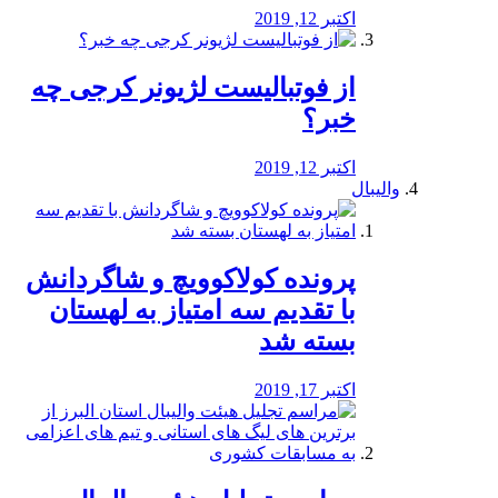
اکتبر 12, 2019
از فوتبالیست لژیونر کرجی چه
خبر؟
اکتبر 12, 2019
والیبال
پرونده کولاکوویچ و شاگردانش
با تقدیم سه امتیاز به لهستان
بسته شد
اکتبر 17, 2019