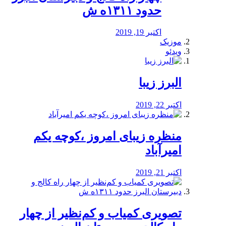
حدود ۱۳۱۱ه ش
اکتبر 19, 2019
موزیک
ویدئو
البرز زیبا
اکتبر 22, 2019
منظره‌‌ زیبای امروز ،کوچه یکم
امیرآباد
اکتبر 21, 2019
️تصویری کمیاب و کم‌نظیر از چهار