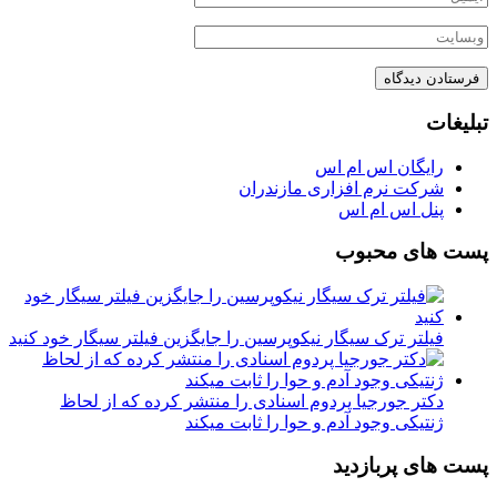
تبلیغات
رایگان اس ام اس
شرکت نرم افزاری مازندران
پنل اس ام اس
پست های محبوب
فیلتر ترک سیگار نیکوپرسین را جایگزین فیلتر سیگار خود کنید
دکتر جورجیا پردوم اسنادی را منتشر کرده که از لحاظ
ژنتیکی وجود آدم و حوا را ثابت میکند
پست های پربازدید