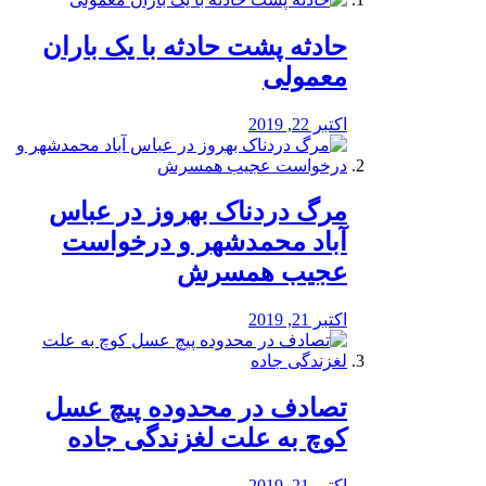
️حادثه پشت حادثه با یک باران
معمولی
اکتبر 22, 2019
مرگ دردناک بهروز در عباس
آباد محمدشهر و درخواست
عجیب همسرش
اکتبر 21, 2019
تصادف در محدوده پیچ عسل
کوچ به علت لغزندگی جاده
اکتبر 21, 2019