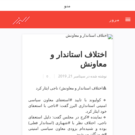
ف
منو
ص
د
مرور
خ
و
ن
ش
ر
اختلاف استاندار و
ق
معاونش
ت
ه
نوشته شده در
سپتامبر 21, 2019
ر
0
ا
🔺اختلاف استاندار و معاونش/ ناجی ایثار کرد
ن
خ
🔹کولیوند با تایید #استعفای معاون سیاسی
ش
امنیتی استانداری البرز گفت: #ناجی با استعفای
ک
خود ایثار کرد.
ش
🔹نماینده #کرج در مجلس گفت: دلیل استعفای
ناجی، اختلاف نظر با #شهبازی (استاندار فعلی)
و
بوده و شنیده‌ام بزودی معاون سیاسی امنیتی
ی
#هرمزگان می‌شود.