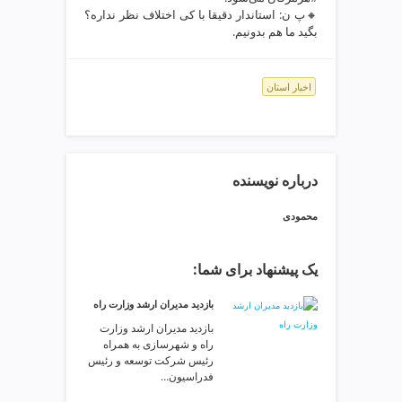
ی
🔸پ ن: استاندار دقیقا با کی اختلاف نظر نداره؟
ت
بگید ما هم بدونیم.
ص
ف
ی
اخبار استان
ه
آ
ب
ط
درباره نویسنده
ر
ا
محمودی
ح
ی
س
یک پیشنهاد برای شما:
ا
ی
بازدید مدیران ارشد وزارت راه
ت
بازدید مدیران ارشد وزارت
و
راه و شهرسازی به همراه
س
رئیس شرکت توسعه و رئیس
فدراسیون…
ئ
و