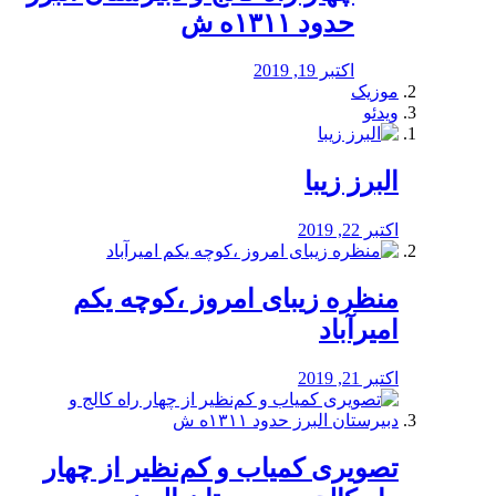
حدود ۱۳۱۱ه ش
اکتبر 19, 2019
موزیک
ویدئو
البرز زیبا
اکتبر 22, 2019
منظره‌‌ زیبای امروز ،کوچه یکم
امیرآباد
اکتبر 21, 2019
️تصویری کمیاب و کم‌نظیر از چهار