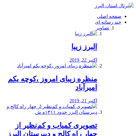
فصد
خون
صفحه اصلی
شرق
چند رسانه ای
تهران
تصاویر
خشکشویی
تصفیه
آب
البرز زیبا
طراحی
سایت
و
اکتبر 22, 2019
سئو
vip
منظره‌‌ زیبای امروز ،کوچه یکم
امیرآباد
اکتبر 21, 2019
️تصویری کمیاب و کم‌نظیر از
چهار راه كالج و دبيرستان البرز