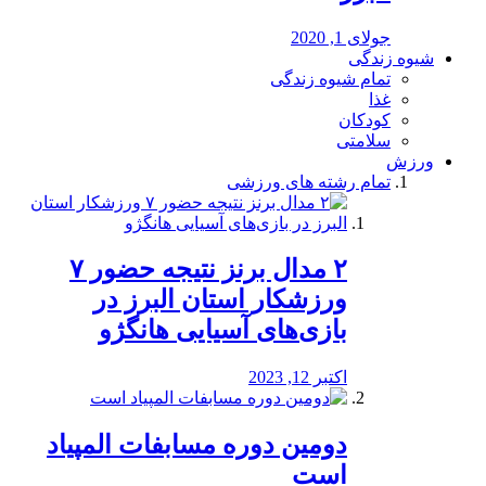
جولای 1, 2020
شیوه زندگی
تمام شیوه زندگی
غذا
کودکان
سلامتی
ورزش
تمام رشته های ورزشی
۲ مدال برنز نتیجه حضور ۷
ورزشکار استان البرز در
بازی‌های آسیایی هانگژو
اکتبر 12, 2023
دومین دوره مسابفات المپیاد
است