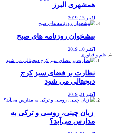
همشهری البرز
اکتبر 15, 2019
پیشخوان روزنامه های صبح
اکتبر 10, 2019
علم و فناوری
نظارت بر فضای سبز کرج
دیجیتالی می شود
اکتبر 21, 2019
️ زبان چینی، روسی و ترکی به
مدارس می‌آید؟