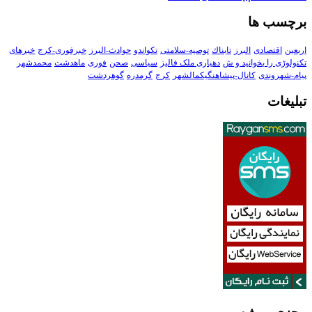
برچسب ها
اربعین
اقتصادی
البرز
تابناك
توصیه-سلامتی
تکواندو
حوادث-البرز
خبرفوری-کرج
خبرهای
تکنولوڑی را بخوانید و ش
دهیاری ملک فالیز
سیاسی
صحن
فوری
ماهدشت
محمدشهر
پیام-شهروندی
کانال-پیشاهنگیکمالشهر
کرج
گرمدره
گوهردشت
تبلیغات