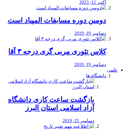
اکتبر 12, 2023
دومین دوره مسابفات المپیاد است
دسامبر 19, 2019
کلاس تئوری مربی گری درجه ۳ آقا
دسامبر 19, 2019
علمی
دانشگاه ها
بازگشت ساعت کاری دانشگاه
آزاد اسلامی استان البرز
دسامبر 25, 2019