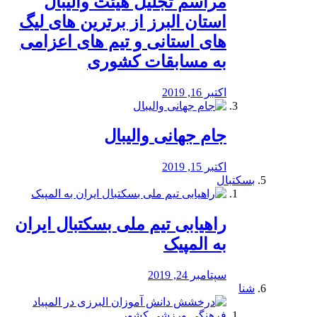
مراسم تجلیل هیئت والیبال
استان البرز از برترین های لیگ
های استانی و تیم های اعزامی
به مسابقات کشوری
اکتبر 16, 2019
جام جهانی والیبال
اکتبر 15, 2019
بسکتبال
راهیابی تیم ملی بسکتبال ایران
به المپیک
سپتامبر 24, 2019
شنا