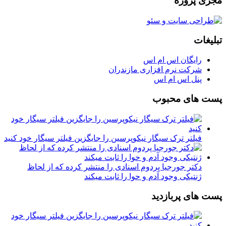
مجزی پروژه
تبلیغات
رایگان اس ام اس
شرکت نرم افزاری مازندران
پنل اس ام اس
پست های محبوب
فیلتر ترک سیگار نیکوپرسین را جایگزین فیلتر سیگار خود کنید
دکتر جورجیا پردوم اسنادی را منتشر کرده که از لحاظ
ژنتیکی وجود آدم و حوا را ثابت میکند
پست های پربازدید