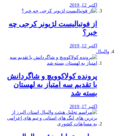
اکتبر 12, 2019
از فوتبالیست لژیونر کرجی چه
خبر؟
اکتبر 12, 2019
والیبال
پرونده کولاکوویچ و شاگردانش
با تقدیم سه امتیاز به لهستان
بسته شد
اکتبر 17, 2019