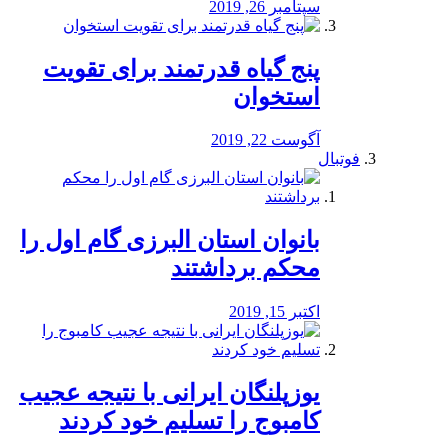
سپتامبر 26, 2019
پنج گیاه قدرتمند برای تقویت
استخوان
آگوست 22, 2019
فوتبال
بانوان استان البرزی گام اول را
محكم برداشتند
اکتبر 15, 2019
یوزپلنگان ایرانی با نتیجه عجیب
کامبوج را تسلیم خود کردند