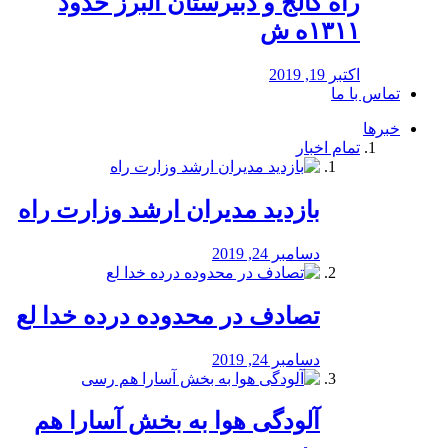
راه كالج و دبيرستان البرز حدود
۱۳۱۱ه ش
اکتبر 19, 2019
تماس با ما
خبرها
تمام اخبار
بازدید مدیران ارشد وزارت راه
دسامبر 24, 2019
تصادف در محدوده درده خدا لع
دسامبر 24, 2019
آلودگی هوا به بخش آسارا هم