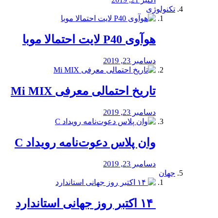
تکنولوژی
هوآوی P40 لایت احتمالا موبا
دسامبر 23, 2019
تاریخ احتمالی معرفی Mi MIX
دسامبر 23, 2019
وان پلاس دعوت‌نامه رویداد C
دسامبر 23, 2019
جهان
‏ ۱۴ اکتبر روز جهانی استاندارد