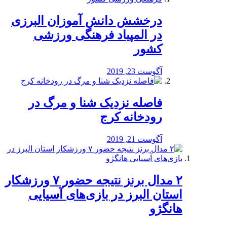
درخشش دانش آموزان البرزی
در المپیاد فرهنگی ورزشی
کشور
آگوست 23, 2019
️فاصله نزدیک شنا و مرگ در
رودخانه کرج
آگوست 21, 2019
۲ مدال برنز نتیجه حضور ۷ ورزشکار
استان البرز در بازی‌های آسیایی
هانگژو