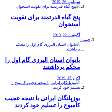
سپتامبر 26, 2019
پنج گیاه قدرتمند برای تقویت
استخوان
آگوست 22, 2019
فوتبال
بانوان استان البرزی گام اول را
محكم برداشتند
اکتبر 15, 2019
یوزپلنگان ایرانی با نتیجه عجیب
کامبوج را تسلیم خود کردند