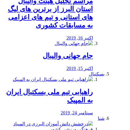
مراسم تجلیل هیئت والیبال
استان البرز از برترین های لیگ
های استانی و تیم های اعزامی
به مسابقات کشوری
اکتبر 16, 2019
جام جهانی والیبال
اکتبر 15, 2019
بسکتبال
راهیابی تیم ملی بسکتبال ایران
به المپیک
سپتامبر 24, 2019
شنا