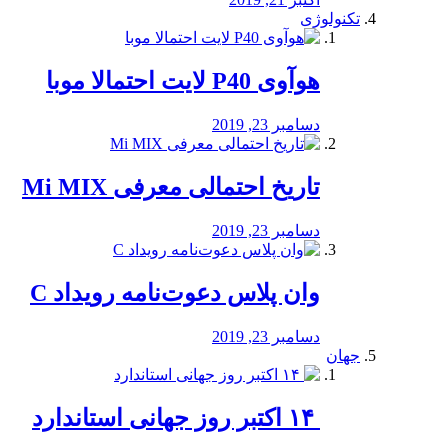
تکنولوژی
هوآوی P40 لایت احتمالا موبا
دسامبر 23, 2019
تاریخ احتمالی معرفی Mi MIX
دسامبر 23, 2019
وان پلاس دعوت‌نامه رویداد C
دسامبر 23, 2019
جهان
‏ ۱۴ اکتبر روز جهانی استاندارد