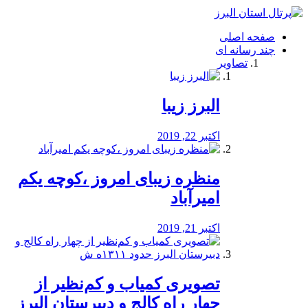
فصد
خون
صفحه اصلی
شرق
چند رسانه ای
تهران
تصاویر
خشکشویی
تصفیه
آب
البرز زیبا
طراحی
سایت
و
اکتبر 22, 2019
سئو
vip
منظره‌‌ زیبای امروز ،کوچه یکم
امیرآباد
اکتبر 21, 2019
️تصویری کمیاب و کم‌نظیر از
چهار راه كالج و دبيرستان البرز