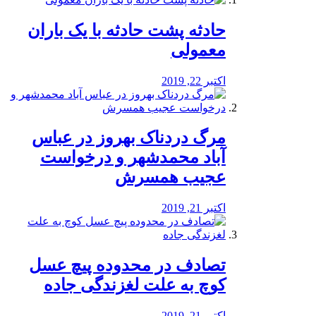
️حادثه پشت حادثه با یک باران
معمولی
اکتبر 22, 2019
مرگ دردناک بهروز در عباس
آباد محمدشهر و درخواست
عجیب همسرش
اکتبر 21, 2019
تصادف در محدوده پیچ عسل
کوچ به علت لغزندگی جاده
اکتبر 21, 2019