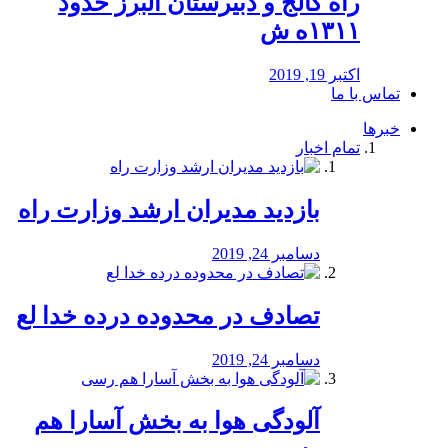
راه كالج و دبيرستان البرز حدود
۱۳۱۱ه ش
اکتبر 19, 2019
تماس با ما
خبرها
تمام اخبار
بازدید مدیران ارشد وزارت راه
دسامبر 24, 2019
تصادف در محدوده درده خدا لع
دسامبر 24, 2019
آلودگی هوا به بخش آسارا هم