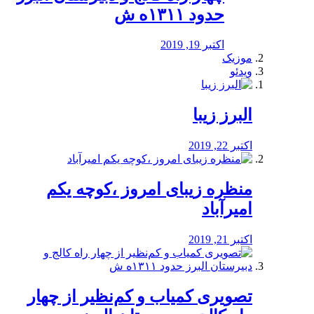
حدود ۱۳۱۱ه ش
اکتبر 19, 2019
موزیک
ویدئو
البرز زیبا
اکتبر 22, 2019
منظره‌‌ زیبای امروز ،کوچه یکم
امیرآباد
اکتبر 21, 2019
️تصویری کمیاب و کم‌نظیر از چهار