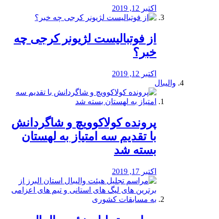
اکتبر 12, 2019
از فوتبالیست لژیونر کرجی چه
خبر؟
اکتبر 12, 2019
والیبال
پرونده کولاکوویچ و شاگردانش
با تقدیم سه امتیاز به لهستان
بسته شد
اکتبر 17, 2019