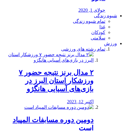
جولای 1, 2020
شیوه زندگی
تمام شیوه زندگی
غذا
کودکان
سلامتی
ورزش
تمام رشته های ورزشی
۲ مدال برنز نتیجه حضور ۷
ورزشکار استان البرز در
بازی‌های آسیایی هانگژو
اکتبر 12, 2023
دومین دوره مسابفات المپیاد
است