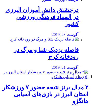
درخشش دانش آموزان البرزی
در المپیاد فرهنگی ورزشی
کشور
آگوست 23, 2019
️فاصله نزدیک شنا و مرگ در
رودخانه کرج
آگوست 21, 2019
۲ مدال برنز نتیجه حضور ۷ ورزشکار
استان البرز در بازی‌های آسیایی
هانگژو