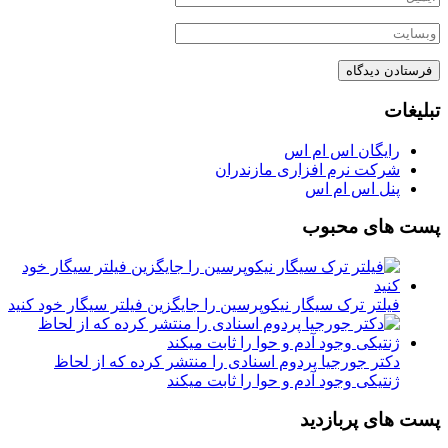
تبلیغات
رایگان اس ام اس
شرکت نرم افزاری مازندران
پنل اس ام اس
پست های محبوب
فیلتر ترک سیگار نیکوپرسین را جایگزین فیلتر سیگار خود کنید
دکتر جورجیا پردوم اسنادی را منتشر کرده که از لحاظ
ژنتیکی وجود آدم و حوا را ثابت میکند
پست های پربازدید