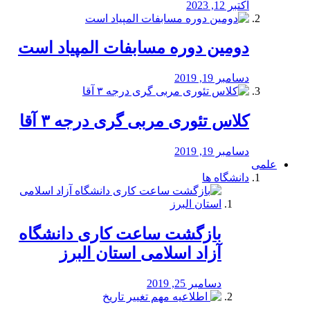
اکتبر 12, 2023
دومین دوره مسابفات المپیاد است
دسامبر 19, 2019
کلاس تئوری مربی گری درجه ۳ آقا
دسامبر 19, 2019
علمی
دانشگاه ها
بازگشت ساعت کاری دانشگاه
آزاد اسلامی استان البرز
دسامبر 25, 2019