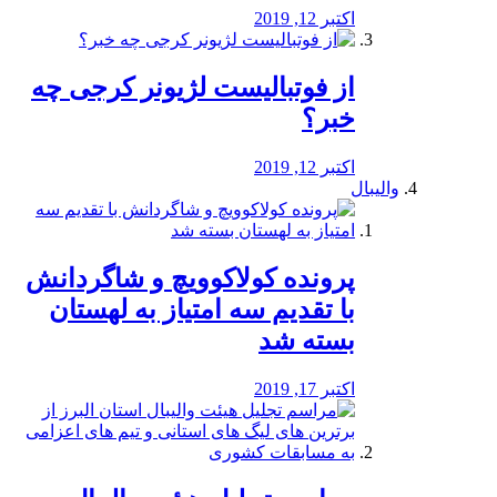
اکتبر 12, 2019
از فوتبالیست لژیونر کرجی چه
خبر؟
اکتبر 12, 2019
والیبال
پرونده کولاکوویچ و شاگردانش
با تقدیم سه امتیاز به لهستان
بسته شد
اکتبر 17, 2019