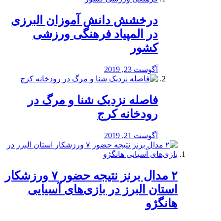
درخشش دانش آموزان البرزی
در المپیاد فرهنگی ورزشی
کشور
آگوست 23, 2019
️فاصله نزدیک شنا و مرگ در
رودخانه کرج
آگوست 21, 2019
۲ مدال برنز نتیجه حضور ۷ ورزشکار
استان البرز در بازی‌های آسیایی
هانگژو