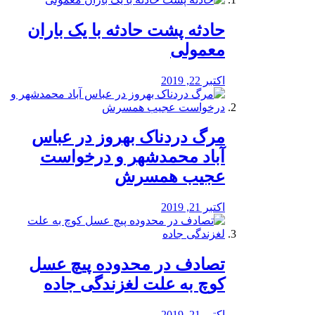
️حادثه پشت حادثه با یک باران
معمولی
اکتبر 22, 2019
مرگ دردناک بهروز در عباس
آباد محمدشهر و درخواست
عجیب همسرش
اکتبر 21, 2019
تصادف در محدوده پیچ عسل
کوچ به علت لغزندگی جاده
اکتبر 21, 2019