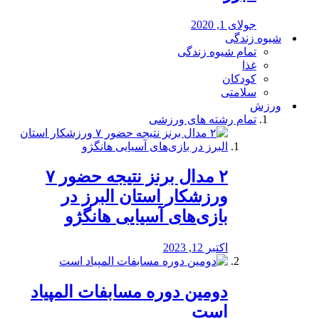
جولای 1, 2020
شیوه زندگی
تمام شیوه زندگی
غذا
کودکان
سلامتی
ورزش
تمام رشته های ورزشی
۲ مدال برنز نتیجه حضور ۷
ورزشکار استان البرز در
بازی‌های آسیایی هانگژو
اکتبر 12, 2023
دومین دوره مسابفات المپیاد
است