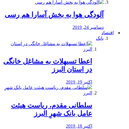
آلودگی هوا به بخش آسارا هم رسی
دسامبر 24, 2019
اقتصاد
بانک
️اعطا تسیهلات به مشاغل خانگی
در استان البرز
اکتبر 19, 2019
سلطانی مقدم، ریاست هیئت
عامل بانک شهرِ البرز
اکتبر 18, 2019