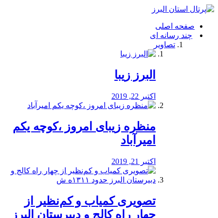
فصد
خون
صفحه اصلی
شرق
چند رسانه ای
تهران
تصاویر
خشکشویی
تصفیه
آب
البرز زیبا
طراحی
سایت
و
اکتبر 22, 2019
سئو
vip
منظره‌‌ زیبای امروز ،کوچه یکم
امیرآباد
اکتبر 21, 2019
️تصویری کمیاب و کم‌نظیر از
چهار راه كالج و دبيرستان البرز