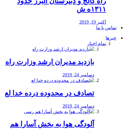
راه كالج و دبيرستان البرز حدود
۱۳۱۱ه ش
اکتبر 19, 2019
تماس با ما
خبرها
تمام اخبار
بازدید مدیران ارشد وزارت راه
دسامبر 24, 2019
تصادف در محدوده درده خدا لع
دسامبر 24, 2019
آلودگی هوا به بخش آسارا هم