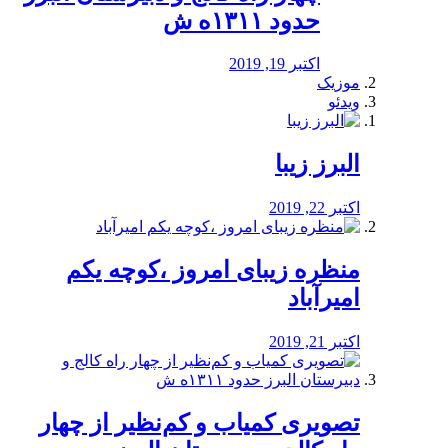
حدود ۱۳۱۱ه ش
اکتبر 19, 2019
موزیک
ویدئو
البرز زیبا
اکتبر 22, 2019
منظره‌‌ زیبای امروز ،کوچه یکم
امیرآباد
اکتبر 21, 2019
️تصویری کمیاب و کم‌نظیر از چهار