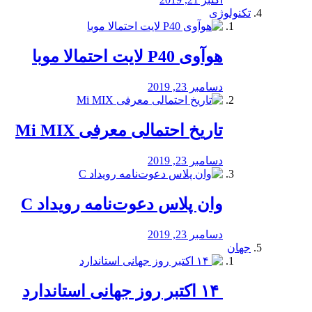
تکنولوژی
هوآوی P40 لایت احتمالا موبا
دسامبر 23, 2019
تاریخ احتمالی معرفی Mi MIX
دسامبر 23, 2019
وان پلاس دعوت‌نامه رویداد C
دسامبر 23, 2019
جهان
‏ ۱۴ اکتبر روز جهانی استاندارد