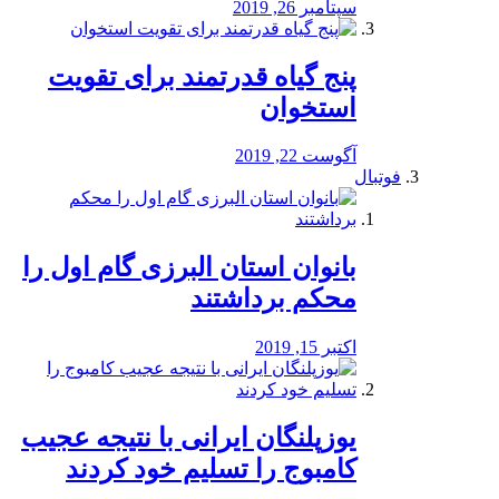
سپتامبر 26, 2019
پنج گیاه قدرتمند برای تقویت
استخوان
آگوست 22, 2019
فوتبال
بانوان استان البرزی گام اول را
محكم برداشتند
اکتبر 15, 2019
یوزپلنگان ایرانی با نتیجه عجیب
کامبوج را تسلیم خود کردند