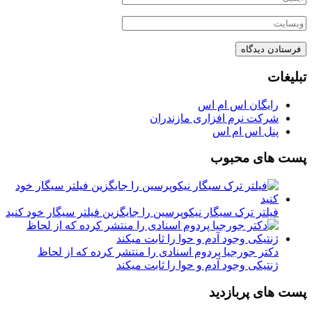
تبلیغات
رایگان اس ام اس
شرکت نرم افزاری مازندران
پنل اس ام اس
پست های محبوب
فیلتر ترک سیگار نیکوپرسین را جایگزین فیلتر سیگار خود کنید
دکتر جورجیا پردوم اسنادی را منتشر کرده که از لحاظ
ژنتیکی وجود آدم و حوا را ثابت میکند
پست های پربازدید