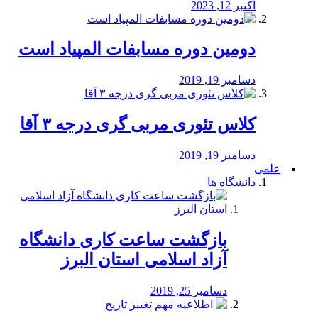
اکتبر 12, 2023
دومین دوره مسابفات المپیاد است
دسامبر 19, 2019
کلاس تئوری مربی گری درجه ۳ آقا
دسامبر 19, 2019
علمی
دانشگاه ها
بازگشت ساعت کاری دانشگاه
آزاد اسلامی استان البرز
دسامبر 25, 2019