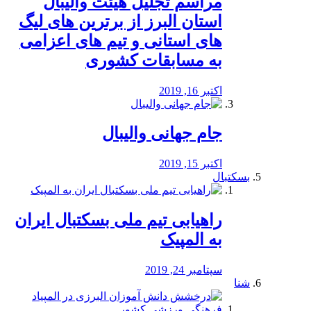
مراسم تجلیل هیئت والیبال
استان البرز از برترین های لیگ
های استانی و تیم های اعزامی
به مسابقات کشوری
اکتبر 16, 2019
جام جهانی والیبال
اکتبر 15, 2019
بسکتبال
راهیابی تیم ملی بسکتبال ایران
به المپیک
سپتامبر 24, 2019
شنا