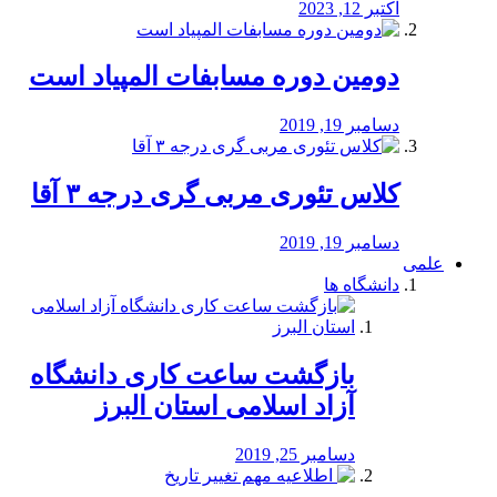
اکتبر 12, 2023
دومین دوره مسابفات المپیاد است
دسامبر 19, 2019
کلاس تئوری مربی گری درجه ۳ آقا
دسامبر 19, 2019
علمی
دانشگاه ها
بازگشت ساعت کاری دانشگاه
آزاد اسلامی استان البرز
دسامبر 25, 2019