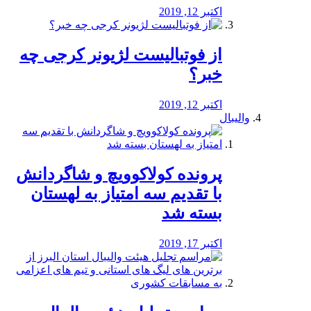
اکتبر 12, 2019
از فوتبالیست لژیونر کرجی چه
خبر؟
اکتبر 12, 2019
والیبال
پرونده کولاکوویچ و شاگردانش
با تقدیم سه امتیاز به لهستان
بسته شد
اکتبر 17, 2019