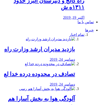
راه كالج و دبيرستان البرز حدود
۱۳۱۱ه ش
اکتبر 19, 2019
تماس با ما
خبرها
تمام اخبار
بازدید مدیران ارشد وزارت راه
دسامبر 24, 2019
تصادف در محدوده درده خدا لع
دسامبر 24, 2019
آلودگی هوا به بخش آسارا هم