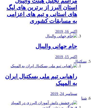
مراسم تجلیل هیئت والیبال
استان البرز از برترین های لیگ
های استانی و تیم های اعزامی
به مسابقات کشوری
اکتبر 16, 2019
جام جهانی والیبال
اکتبر 15, 2019
بسکتبال
راهیابی تیم ملی بسکتبال ایران
به المپیک
سپتامبر 24, 2019
شنا