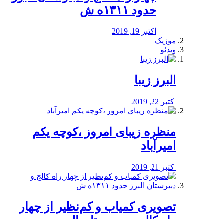
حدود ۱۳۱۱ه ش
اکتبر 19, 2019
موزیک
ویدئو
البرز زیبا
اکتبر 22, 2019
منظره‌‌ زیبای امروز ،کوچه یکم
امیرآباد
اکتبر 21, 2019
️تصویری کمیاب و کم‌نظیر از چهار