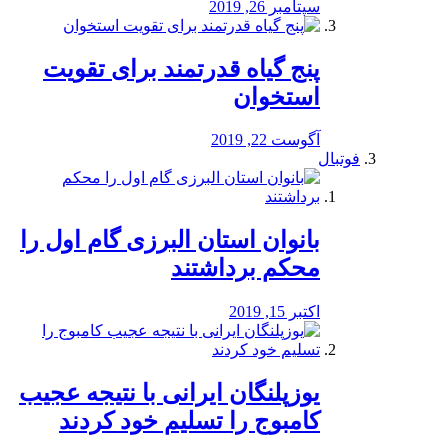
سپتامبر 26, 2019
پنج گیاه قدرتمند برای تقویت
استخوان
آگوست 22, 2019
فوتبال
بانوان استان البرزی گام اول را
محكم برداشتند
اکتبر 15, 2019
یوزپلنگان ایرانی با نتیجه عجیب
کامبوج را تسلیم خود کردند