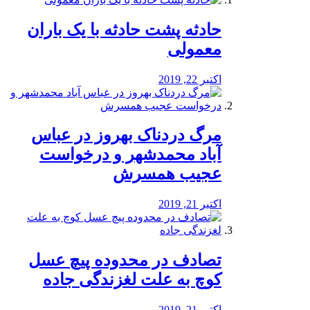
️حادثه پشت حادثه با یک باران
معمولی
اکتبر 22, 2019
مرگ دردناک بهروز در عباس
آباد محمدشهر و درخواست
عجیب همسرش
اکتبر 21, 2019
تصادف در محدوده پیچ عسل
کوچ به علت لغزندگی جاده
اکتبر 21, 2019