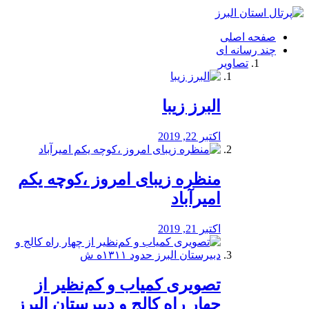
فصد
خون
صفحه اصلی
شرق
چند رسانه ای
تهران
تصاویر
خشکشویی
تصفیه
آب
البرز زیبا
طراحی
سایت
و
اکتبر 22, 2019
سئو
vip
منظره‌‌ زیبای امروز ،کوچه یکم
امیرآباد
اکتبر 21, 2019
️تصویری کمیاب و کم‌نظیر از
چهار راه كالج و دبيرستان البرز