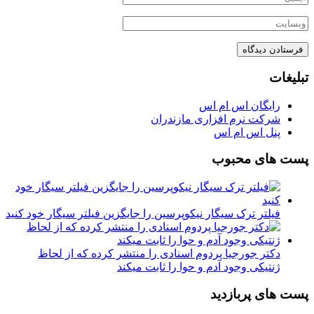
تبلیغات
رایگان اس ام اس
شرکت نرم افزاری مازندران
پنل اس ام اس
پست های محبوب
فیلتر ترک سیگار نیکوپرسین را جایگزین فیلتر سیگار خود کنید
دکتر جورجیا پردوم اسنادی را منتشر کرده که از لحاظ
ژنتیکی وجود آدم و حوا را ثابت میکند
پست های پربازدید