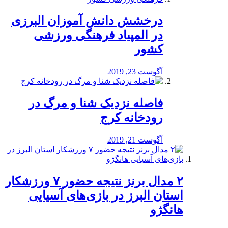
درخشش دانش آموزان البرزی
در المپیاد فرهنگی ورزشی
کشور
آگوست 23, 2019
️فاصله نزدیک شنا و مرگ در
رودخانه کرج
آگوست 21, 2019
۲ مدال برنز نتیجه حضور ۷ ورزشکار
استان البرز در بازی‌های آسیایی
هانگژو