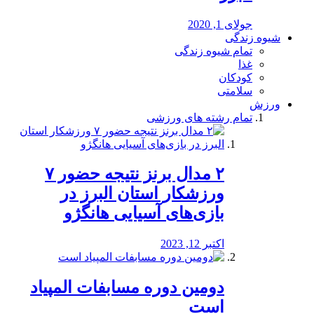
جولای 1, 2020
شیوه زندگی
تمام شیوه زندگی
غذا
کودکان
سلامتی
ورزش
تمام رشته های ورزشی
۲ مدال برنز نتیجه حضور ۷
ورزشکار استان البرز در
بازی‌های آسیایی هانگژو
اکتبر 12, 2023
دومین دوره مسابفات المپیاد
است