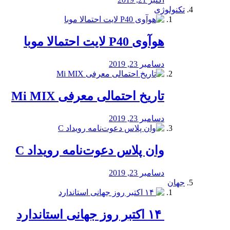
تکنولوژی
هوآوی P40 لایت احتمالا موبا
دسامبر 23, 2019
تاریخ احتمالی معرفی Mi MIX
دسامبر 23, 2019
وان پلاس دعوت‌نامه رویداد C
دسامبر 23, 2019
جهان
‏ ۱۴ اکتبر روز جهانی استاندارد