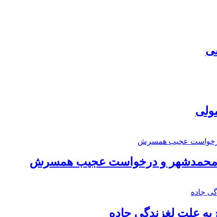
سی
مولی
اد محمدشهر و درخواست عجیب همسرش
به علت لغزندگی جاده