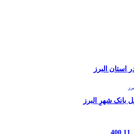
 استان البرز
بانک شهرِ البرز
4