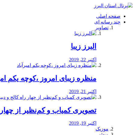
فصد
خون
صفحه اصلی
شرق
چند رسانه ای
تهران
تصاویر
خشکشویی
تصفیه
آب
البرز زیبا
طراحی
سایت
و
اکتبر 22, 2019
سئو
vip
منظره‌‌ زیبای امروز ،کوچه یکم امی
اکتبر 21, 2019
️تصویری کمیاب و کم‌نظیر از چهار راه 
اکتبر 19, 2019
موزیک
ویدئو