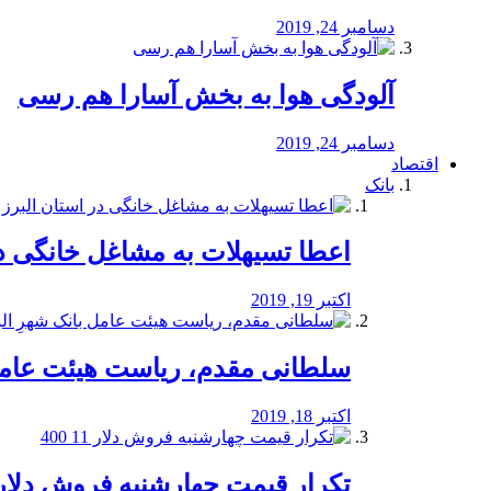
دسامبر 24, 2019
آلودگی هوا به بخش آسارا هم رسی
دسامبر 24, 2019
اقتصاد
بانک
️اعطا تسیهلات به مشاغل خانگی در
اکتبر 19, 2019
سلطانی مقدم، ریاست هیئت عامل 
اکتبر 18, 2019
تکرار قیمت چهارشنبه فروش دلار 11 00