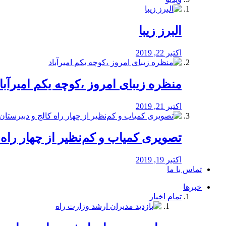
البرز زیبا
اکتبر 22, 2019
منظره‌‌ زیبای امروز ،کوچه یکم امیرآبا
اکتبر 21, 2019
️تصویری کمیاب و کم‌نظیر از چهار راه كالج
اکتبر 19, 2019
تماس با ما
خبرها
تمام اخبار