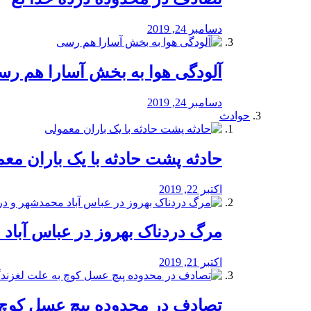
دسامبر 24, 2019
آلودگی هوا به بخش آسارا هم ر
دسامبر 24, 2019
حوادث
️حادثه پشت حادثه با یک باران مع
اکتبر 22, 2019
مرگ دردناک بهروز در عباس آب
اکتبر 21, 2019
تصادف در محدوده پیچ عسل کوچ 