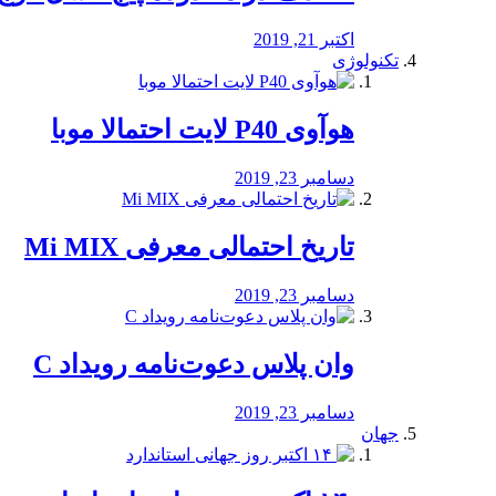
اکتبر 21, 2019
تکنولوژی
هوآوی P40 لایت احتمالا موبا
دسامبر 23, 2019
تاریخ احتمالی معرفی Mi MIX
دسامبر 23, 2019
وان پلاس دعوت‌نامه رویداد C
دسامبر 23, 2019
جهان