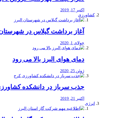
اکتبر 17, 2019
کشاورزی
آغاز برداشت گیلاس در شهرستان 
جولای 1, 2020
دمای هوای البرز بالا می رود
ژوئن 25, 2020
جذب سرباز در دانشکده کشاورز
اکتبر 21, 2019
انرژی