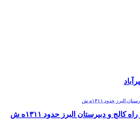
رآباد
كالج و دبيرستان البرز حدود ۱۳۱۱ه ش