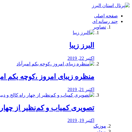
فصد
خون
صفحه اصلی
شرق
چند رسانه ای
تهران
تصاویر
خشکشویی
تصفیه
آب
البرز زیبا
طراحی
سایت
و
اکتبر 22, 2019
سئو
vip
منظره‌‌ زیبای امروز ،کوچه یکم امی
اکتبر 21, 2019
️تصویری کمیاب و کم‌نظیر از چهار راه 
اکتبر 19, 2019
موزیک
ویدئو