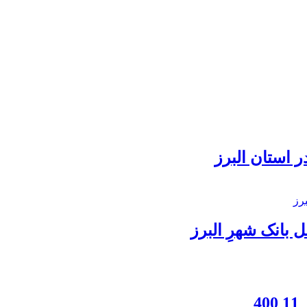
 استان البرز
بانک شهرِ البرز
4