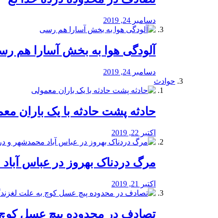
دسامبر 24, 2019
آلودگی هوا به بخش آسارا هم ر
دسامبر 24, 2019
حوادث
️حادثه پشت حادثه با یک باران مع
اکتبر 22, 2019
مرگ دردناک بهروز در عباس آب
اکتبر 21, 2019
تصادف در محدوده پیچ عسل کوچ 