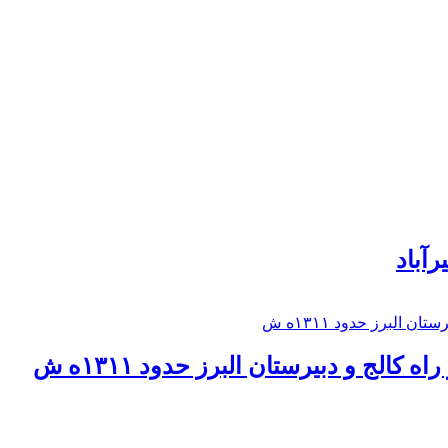
رآباد
كالج و دبيرستان البرز حدود ۱۳۱۱ه ش