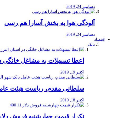
دسامبر 24, 2019
آلودگی هوا به بخش آسارا هم رسی
دسامبر 24, 2019
اقتصاد
بانک
️اعطا تسیهلات به مشاغل خانگی در
اکتبر 19, 2019
سلطانی مقدم، ریاست هیئت عامل 
اکتبر 18, 2019
تکرار قیمت چهارشنبه فروش دلار 11 00