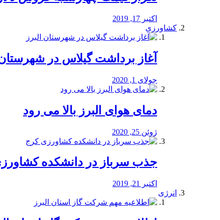
اکتبر 17, 2019
کشاورزی
آغاز برداشت گیلاس در شهرستان 
جولای 1, 2020
دمای هوای البرز بالا می رود
ژوئن 25, 2020
جذب سرباز در دانشکده کشاورز
اکتبر 21, 2019
انرژی