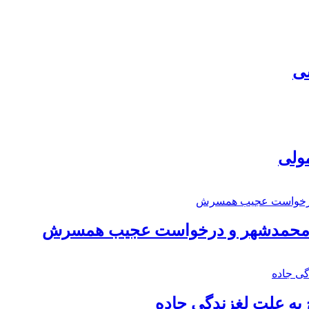
سی
مولی
اد محمدشهر و درخواست عجیب همسرش
به علت لغزندگی جاده