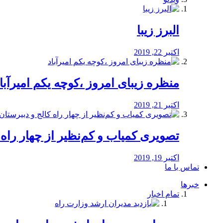
البرز زیبا
اکتبر 22, 2019
منظره‌‌ زیبای امروز ،کوچه یکم امیرآبا
اکتبر 21, 2019
️تصویری کمیاب و کم‌نظیر از چهار راه كالج
اکتبر 19, 2019
تماس با ما
خبرها
تمام اخبار