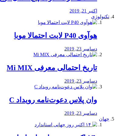
اکتبر 21, 2019
تکنولوژی
هوآوی P40 لایت احتمالا موبا
دسامبر 23, 2019
تاریخ احتمالی معرفی Mi MIX
دسامبر 23, 2019
وان پلاس دعوت‌نامه رویداد C
دسامبر 23, 2019
جهان