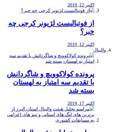
اکتبر 12, 2019
از فوتبالیست لژیونر کرجی چه
خبر؟
اکتبر 12, 2019
والیبال
پرونده کولاکوویچ و شاگردانش
با تقدیم سه امتیاز به لهستان
بسته شد
اکتبر 17, 2019