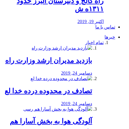
راه كالج و دبيرستان البرز حدود
۱۳۱۱ه ش
اکتبر 19, 2019
تماس با ما
خبرها
تمام اخبار
بازدید مدیران ارشد وزارت راه
دسامبر 24, 2019
تصادف در محدوده درده خدا لع
دسامبر 24, 2019
آلودگی هوا به بخش آسارا هم