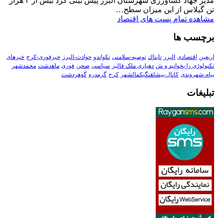
مدیر جهاد کشاورزی شهرستان البرز پیش بینی کرد بیش از ۳ هزار
تن گیلاس از این میزان سطح…
مشاهده تمام پست های اقتصاد
برچسب ها
اربعین
اقتصادی
البرز
تابناك
توصیه-سلامتی
تکواندو
حوادث-البرز
خبرفوری-کرج
خبرهای
تکنولوڑی را بخوانید و ش
دهیاری ملک فالیز
سیاسی
صحن
فوری
ماهدشت
محمدشهر
پیام-شهروندی
کانال-پیشاهنگیکمالشهر
کرج
گرمدره
گوهردشت
تبلیغات