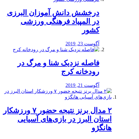
درخشش دانش آموزان البرزی
در المپیاد فرهنگی ورزشی
کشور
آگوست 23, 2019
️فاصله نزدیک شنا و مرگ در
رودخانه کرج
آگوست 21, 2019
۲ مدال برنز نتیجه حضور ۷ ورزشکار
استان البرز در بازی‌های آسیایی
هانگژو