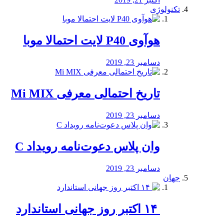
تکنولوژی
هوآوی P40 لایت احتمالا موبا
دسامبر 23, 2019
تاریخ احتمالی معرفی Mi MIX
دسامبر 23, 2019
وان پلاس دعوت‌نامه رویداد C
دسامبر 23, 2019
جهان
‏ ۱۴ اکتبر روز جهانی استاندارد