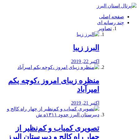
فصد
خون
صفحه اصلی
شرق
چند رسانه ای
تهران
تصاویر
خشکشویی
تصفیه
آب
البرز زیبا
طراحی
سایت
و
اکتبر 22, 2019
سئو
vip
منظره‌‌ زیبای امروز ،کوچه یکم
امیرآباد
اکتبر 21, 2019
️تصویری کمیاب و کم‌نظیر از
چهار راه كالج و دبيرستان البرز