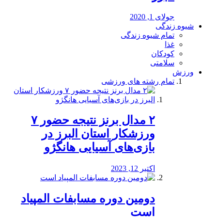
جولای 1, 2020
شیوه زندگی
تمام شیوه زندگی
غذا
کودکان
سلامتی
ورزش
تمام رشته های ورزشی
۲ مدال برنز نتیجه حضور ۷
ورزشکار استان البرز در
بازی‌های آسیایی هانگژو
اکتبر 12, 2023
دومین دوره مسابفات المپیاد
است