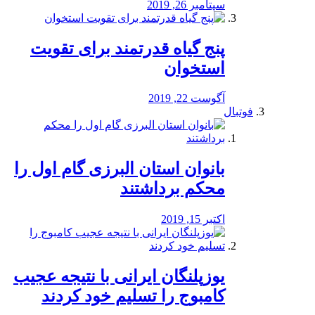
سپتامبر 26, 2019
پنج گیاه قدرتمند برای تقویت
استخوان
آگوست 22, 2019
فوتبال
بانوان استان البرزی گام اول را
محكم برداشتند
اکتبر 15, 2019
یوزپلنگان ایرانی با نتیجه عجیب
کامبوج را تسلیم خود کردند