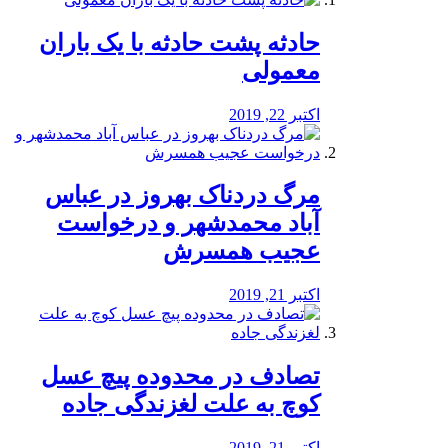
️حادثه پشت حادثه با یک باران
معمولی
اکتبر 22, 2019
مرگ دردناک بهروز در عباس
آباد محمدشهر و درخواست
عجیب همسرش
اکتبر 21, 2019
تصادف در محدوده پیچ عسل
کوچ به علت لغزندگی جاده
اکتبر 21, 2019