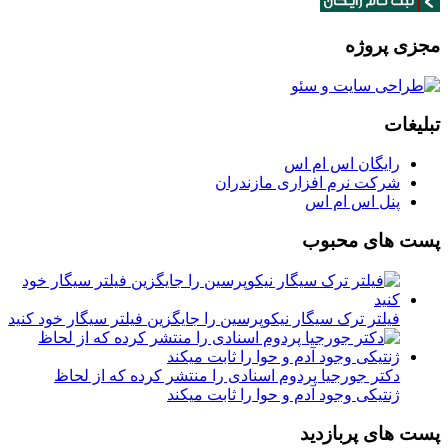
مجزی پروژه
تبلیغات
رایگان اس ام اس
شرکت نرم افزاری مازندران
پنل اس ام اس
پست های محبوب
فیلتر ترک سیگار نیکوپرسین را جایگزین فیلتر سیگار خود کنید
دکتر جورجیا پردوم اسنادی را منتشر کرده که از لحاظ
ژنتیکی وجود آدم و حوا را ثابت میکند
پست های پربازدید