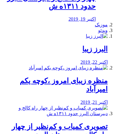
حدود ۱۳۱۱ه ش
اکتبر 19, 2019
موزیک
ویدئو
البرز زیبا
اکتبر 22, 2019
منظره‌‌ زیبای امروز ،کوچه یکم
امیرآباد
اکتبر 21, 2019
️تصویری کمیاب و کم‌نظیر از چهار