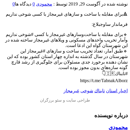
نوشته شده در
آگوست 29, 2019
توسط :
محمودی
0
دیدگاه ها
0
🔺برای مقابله با ساخت و سازهای غیرمجاز با کسی شوخی نداریم
فرماندار ساوجبلاغ:
🔹برای مقابله با ساخت‌وسازهای غیرمجاز با کسی #شوخی نداریم
وآمار تخریب واحدهای مسکونی و ویلاهای غیرمجاز ساخته شده در
این شهرستان گواه این ادعا است.
🔹طبق آمار، تعداد تخریب ساخت و سازهای #غیرمجاز این
شهرستان در سال گذشته به اندازه چهار استان کشور بوده که این
نشان دهنده برخورد جدی مسئولان برای جلوگیری از رشد قارچ
گونه سازه‌های بدون مجوز بوده است.
#تابناك🇮🇷👇
https://t.me/TabnakAlborz
اخبار استان
تابناك
شوخی
غیرمجاز
درباره نویسنده
محمودی