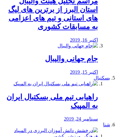
مراسم تجلیل هیئت والیبال
استان البرز از برترین های لیگ
های استانی و تیم های اعزامی
به مسابقات کشوری
اکتبر 16, 2019
جام جهانی والیبال
اکتبر 15, 2019
بسکتبال
راهیابی تیم ملی بسکتبال ایران
به المپیک
سپتامبر 24, 2019
شنا