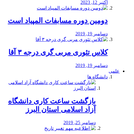
اکتبر 12, 2023
دومین دوره مسابفات المپیاد است
دسامبر 19, 2019
کلاس تئوری مربی گری درجه ۳ آقا
دسامبر 19, 2019
علمی
دانشگاه ها
بازگشت ساعت کاری دانشگاه
آزاد اسلامی استان البرز
دسامبر 25, 2019