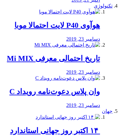
تکنولوژی
هوآوی P40 لایت احتمالا موبا
دسامبر 23, 2019
تاریخ احتمالی معرفی Mi MIX
دسامبر 23, 2019
وان پلاس دعوت‌نامه رویداد C
دسامبر 23, 2019
جهان
‏ ۱۴ اکتبر روز جهانی استاندارد