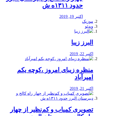
حدود ۱۳۱۱ه ش
اکتبر 19, 2019
موزیک
ویدئو
البرز زیبا
اکتبر 22, 2019
منظره‌‌ زیبای امروز ،کوچه یکم
امیرآباد
اکتبر 21, 2019
️تصویری کمیاب و کم‌نظیر از چهار