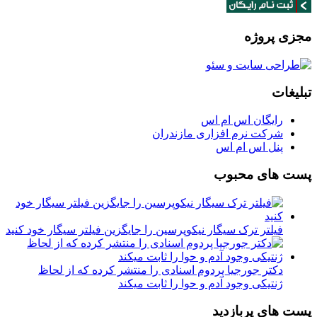
مجزی پروژه
تبلیغات
رایگان اس ام اس
شرکت نرم افزاری مازندران
پنل اس ام اس
پست های محبوب
فیلتر ترک سیگار نیکوپرسین را جایگزین فیلتر سیگار خود کنید
دکتر جورجیا پردوم اسنادی را منتشر کرده که از لحاظ
ژنتیکی وجود آدم و حوا را ثابت میکند
پست های پربازدید