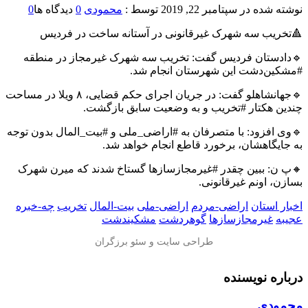
نوشته شده در
سپتامبر 22, 2019
توسط :
محمودی
0
دیدگاه ها
0
🔺تخریب سه شهرک غیرقانونی در آستانه ساخت در فردیس
🔹دادستان فردیس گفت: تخریب سه شهرک غیرمجاز در منطقه
#مشکین‌دشت این شهرستان انجام شد.
🔹جهانشاهلو گفت: در جریان اجرای حکم قضایی، ۸ ویلا در مساحت
چندین هکتار #تخریب و به وضعیت سابق بازگشت.
🔹وی افزود: با متصرفان به #اراضی_ملی و #بیت_المال بدون توجه
به جایگاهشان، برخورد قاطع انجام خواهد شد.
🔸پ ن: ببین چقدر #غیرمجازسازها گستاخ شدند که میرن شهرک
بسازن، اونم غیرقانونی.
اخبار استان
اراضی-مردم
اراضی-ملی
بیت-المال
تخریب
چه-خبره
عجیبه
غیرمجازسازها
گوهردشت
مشکیندشت
درباره نویسنده
محمودی