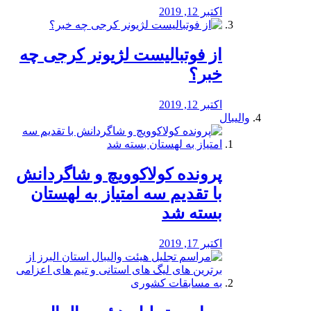
اکتبر 12, 2019
از فوتبالیست لژیونر کرجی چه
خبر؟
اکتبر 12, 2019
والیبال
پرونده کولاکوویچ و شاگردانش
با تقدیم سه امتیاز به لهستان
بسته شد
اکتبر 17, 2019