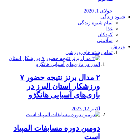
جولای 1, 2020
شیوه زندگی
تمام شیوه زندگی
غذا
کودکان
سلامتی
ورزش
تمام رشته های ورزشی
۲ مدال برنز نتیجه حضور ۷
ورزشکار استان البرز در
بازی‌های آسیایی هانگژو
اکتبر 12, 2023
دومین دوره مسابفات المپیاد
است