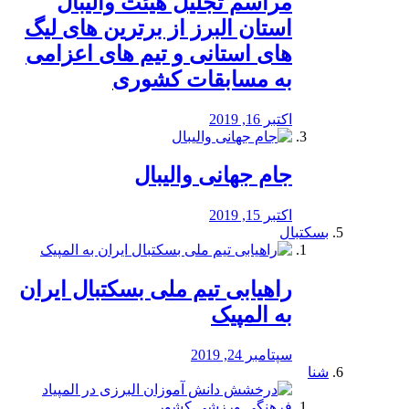
مراسم تجلیل هیئت والیبال
استان البرز از برترین های لیگ
های استانی و تیم های اعزامی
به مسابقات کشوری
اکتبر 16, 2019
جام جهانی والیبال
اکتبر 15, 2019
بسکتبال
راهیابی تیم ملی بسکتبال ایران
به المپیک
سپتامبر 24, 2019
شنا