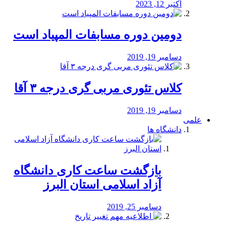
اکتبر 12, 2023
دومین دوره مسابفات المپیاد است
دسامبر 19, 2019
کلاس تئوری مربی گری درجه ۳ آقا
دسامبر 19, 2019
علمی
دانشگاه ها
بازگشت ساعت کاری دانشگاه
آزاد اسلامی استان البرز
دسامبر 25, 2019