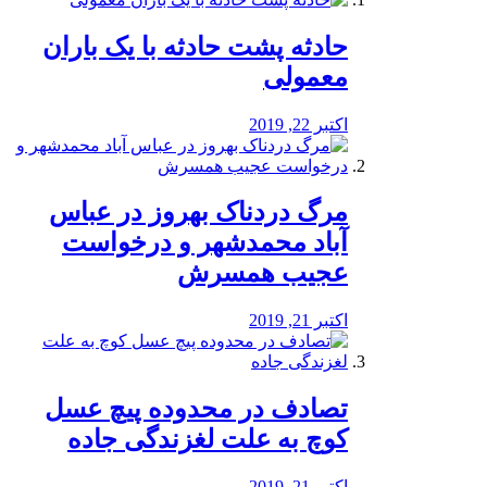
️حادثه پشت حادثه با یک باران
معمولی
اکتبر 22, 2019
مرگ دردناک بهروز در عباس
آباد محمدشهر و درخواست
عجیب همسرش
اکتبر 21, 2019
تصادف در محدوده پیچ عسل
کوچ به علت لغزندگی جاده
اکتبر 21, 2019