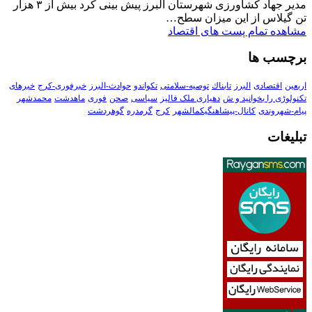
مدیر جهاد کشاورزی شهرستان البرز پیش بینی کرد بیش از ۳ هزار
تن گیلاس از این میزان سطح…
مشاهده تمام پست های اقتصاد
برچسب ها
اربعین
اقتصادی
البرز
تابناك
توصیه-سلامتی
تکواندو
حوادث-البرز
خبرفوری-کرج
خبرهای
تکنولوڑی را بخوانید و ش
دهیاری ملک فالیز
سیاسی
صحن
فوری
ماهدشت
محمدشهر
پیام-شهروندی
کانال-پیشاهنگیکمالشهر
کرج
گرمدره
گوهردشت
تبلیغات