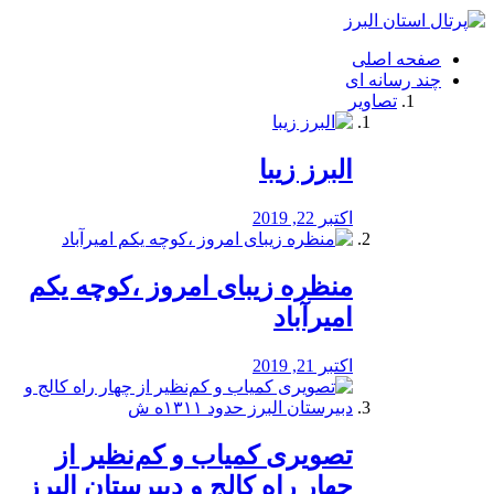
فصد
خون
صفحه اصلی
شرق
چند رسانه ای
تهران
تصاویر
خشکشویی
تصفیه
آب
البرز زیبا
طراحی
سایت
و
اکتبر 22, 2019
سئو
vip
منظره‌‌ زیبای امروز ،کوچه یکم
امیرآباد
اکتبر 21, 2019
️تصویری کمیاب و کم‌نظیر از
چهار راه كالج و دبيرستان البرز