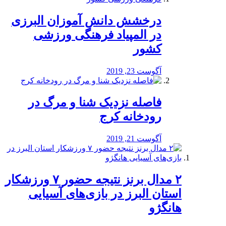
درخشش دانش آموزان البرزی
در المپیاد فرهنگی ورزشی
کشور
آگوست 23, 2019
️فاصله نزدیک شنا و مرگ در
رودخانه کرج
آگوست 21, 2019
۲ مدال برنز نتیجه حضور ۷ ورزشکار
استان البرز در بازی‌های آسیایی
هانگژو