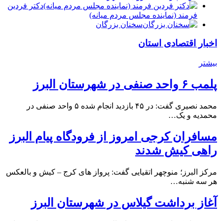
دكتر فردين
فرمند (نماينده مجلس مردم میانه)
سخنان بزرگان
اخبار اقتصادی استان
بیشتر
پلمب ۶ واحد صنفی در شهرستان البرز
محمد نصیری گفت: در ۴۵ بازدید انجام شده ۵ واحد صنفی در
محمدیه و یک…
مسافران کرجی امروز از فرودگاه پیام البرز
راهی کیش شدند
مرکز البرز؛ منوچهر اتقیایی گفت: پرواز های کرج – کیش و بالعکس
هر سه شنبه…
آغاز برداشت گیلاس در شهرستان البرز