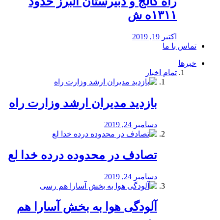
راه كالج و دبيرستان البرز حدود
۱۳۱۱ه ش
اکتبر 19, 2019
تماس با ما
خبرها
تمام اخبار
بازدید مدیران ارشد وزارت راه
دسامبر 24, 2019
تصادف در محدوده درده خدا لع
دسامبر 24, 2019
آلودگی هوا به بخش آسارا هم