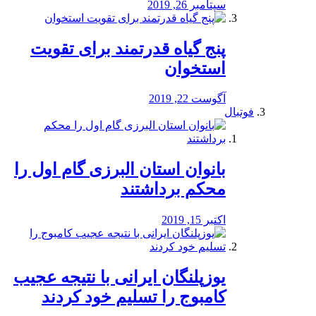
سپتامبر 26, 2019
پنج گیاه قدرتمند برای تقویت
استخوان
آگوست 22, 2019
فوتبال
بانوان استان البرزی گام اول را
محكم برداشتند
اکتبر 15, 2019
یوزپلنگان ایرانی با نتیجه عجیب
کامبوج را تسلیم خود کردند